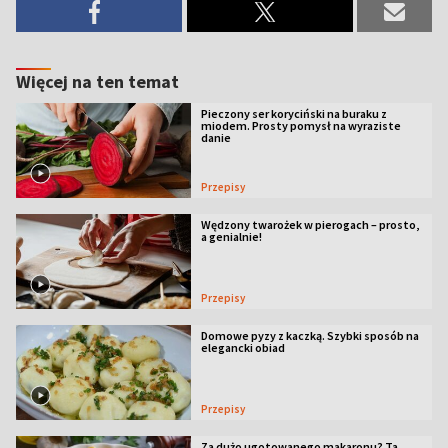
Więcej na ten temat
Pieczony ser koryciński na buraku z
miodem. Prosty pomysł na wyraziste
danie
Przepisy
Wędzony twarożek w pierogach – prosto,
a genialnie!
Przepisy
Domowe pyzy z kaczką. Szybki sposób na
elegancki obiad
Przepisy
Za dużo ugotowanego makaronu? Ta