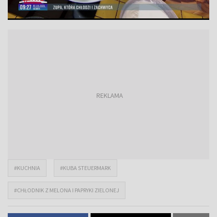
#KUCHNIA
#KUBA STEUERMARK
#CHŁODNIK Z MELONA I PAPRYKI ZIELONEJ