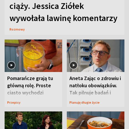
ciąży. Jessica Ziółek
wywołała lawinę komentarzy
Rozmowy
Pomarańcze grają tu
Aneta Zając o zdrowiu i
główną rolę. Proste
natłoku obowiązków.
ciasto wychodzi
Tak pilnuje badań i
wyjątkowo wilgotne
wizyt
Przepisy
Planuję długie życie