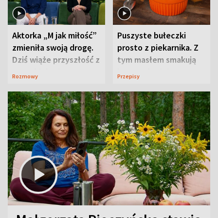
Aktorka „M jak miłość”
Puszyste bułeczki
zmieniła swoją drogę.
prosto z piekarnika. Z
Dziś wiąże przyszłość z
tym masłem smakują
neurobiologią
jeszcze lepiej
Rozmowy
Przepisy