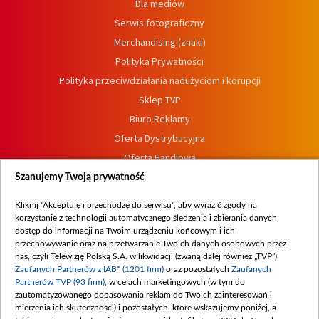
Dla mediów
Serwis fotograficzny
Merchandising (znaki)
Polityka Prywatności
Polityka przeciwdziałania nadużyciom i korupcji
Sklep TVP
Biuro Reklamy
Oferta Dystrybucyjna
Oferta Handlowa
Dostępność
Szanujemy Twoją prywatność
Moje zgody
Kliknij "Akceptuję i przechodzę do serwisu", aby wyrazić zgody na
Procedura zgłoszeń wewnętrznych
korzystanie z technologii automatycznego śledzenia i zbierania danych,
dostęp do informacji na Twoim urządzeniu końcowym i ich
przechowywanie oraz na przetwarzanie Twoich danych osobowych przez
nas, czyli Telewizję Polską S.A. w likwidacji (zwaną dalej również „TVP”),
Zaufanych Partnerów z IAB* (1201 firm)
oraz pozostałych
Zaufanych
Partnerów TVP (93 firm)
, w celach marketingowych (w tym do
zautomatyzowanego dopasowania reklam do Twoich zainteresowań i
mierzenia ich skuteczności) i pozostałych, które wskazujemy poniżej, a