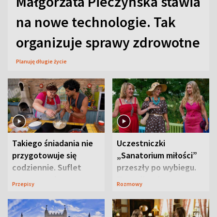
Małgorzata Pieczyńska stawia
na nowe technologie. Tak
organizuje sprawy zdrowotne
Planuję długie życie
Takiego śniadania nie
Uczestniczki
przygotowuje się
„Sanatorium miłości”
codziennie. Suflet
przeszły po wybiegu.
serowy zachwyca
Te stylizacje
Przepisy
Rozmowy
smakiem
przyciągały wzrok