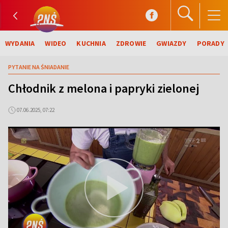
WYDANIA
WIDEO
KUCHNIA
ZDROWIE
GWIAZDY
PORADY
PYTANIE NA ŚNIADANIE
Chłodnik z melona i papryki zielonej
07.06.2025, 07:22