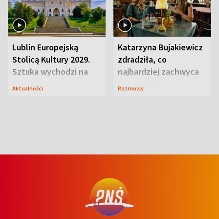
Lublin Europejską
Katarzyna Bujakiewicz
Stolicą Kultury 2029.
zdradziła, co
Sztuka wychodzi na
najbardziej zachwyca
ulice
ją w Lublinie
Aktualności
Rozmowy