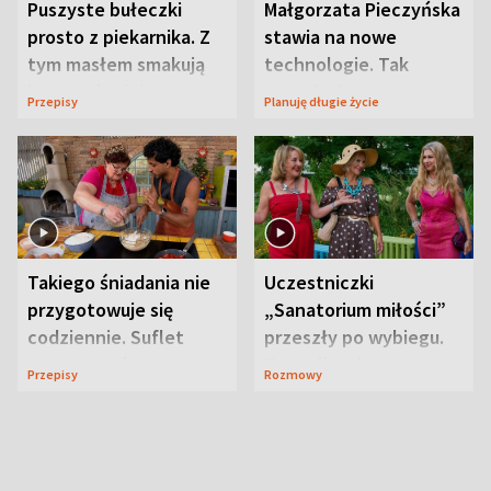
Puszyste bułeczki
Małgorzata Pieczyńska
prosto z piekarnika. Z
stawia na nowe
tym masłem smakują
technologie. Tak
jeszcze lepiej
organizuje sprawy
Przepisy
Planuję długie życie
zdrowotne
Takiego śniadania nie
Uczestniczki
przygotowuje się
„Sanatorium miłości”
codziennie. Suflet
przeszły po wybiegu.
serowy zachwyca
Te stylizacje
Przepisy
Rozmowy
smakiem
przyciągały wzrok