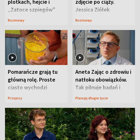
plotkach, hejcie i
zdjęcie po ciąży.
„Zatoce szpiegów”
Jessica Ziółek
wywołała lawinę
Rozmowy
Rozmowy
komentarzy
Pomarańcze grają tu
Aneta Zając o zdrowiu i
główną rolę. Proste
natłoku obowiązków.
ciasto wychodzi
Tak pilnuje badań i
wyjątkowo wilgotne
wizyt
Przepisy
Planuję długie życie