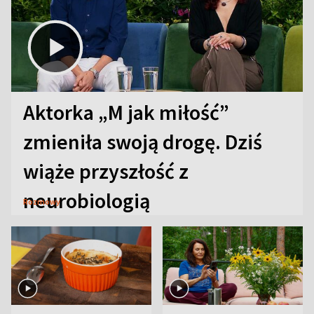
Aktorka „M jak miłość”
zmieniła swoją drogę. Dziś
wiąże przyszłość z
neurobiologią
Rozmowy