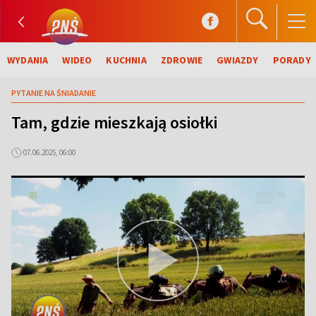
WYDANIA
WIDEO
KUCHNIA
ZDROWIE
GWIAZDY
PORADY
PYTANIE NA ŚNIADANIE
Tam, gdzie mieszkają osiołki
07.06.2025, 06:00