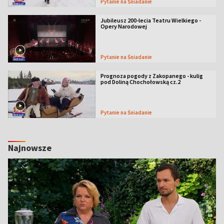
Pytanie na Śniadanie
Jubileusz 200-lecia Teatru Wielkiego -
Opery Narodowej
Pytanie na Śniadanie
Prognoza pogody z Zakopanego - kulig
pod Doliną Chochołowską cz.2
Pytanie na Śniadanie
Najnowsze