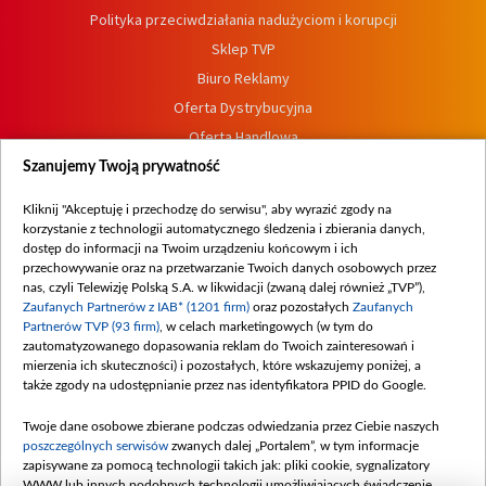
Polityka przeciwdziałania nadużyciom i korupcji
Sklep TVP
Biuro Reklamy
Oferta Dystrybucyjna
Oferta Handlowa
Dostępność
Szanujemy Twoją prywatność
Moje zgody
Kliknij "Akceptuję i przechodzę do serwisu", aby wyrazić zgody na
Procedura zgłoszeń wewnętrznych
korzystanie z technologii automatycznego śledzenia i zbierania danych,
dostęp do informacji na Twoim urządzeniu końcowym i ich
przechowywanie oraz na przetwarzanie Twoich danych osobowych przez
nas, czyli Telewizję Polską S.A. w likwidacji (zwaną dalej również „TVP”),
Zaufanych Partnerów z IAB* (1201 firm)
oraz pozostałych
Zaufanych
Partnerów TVP (93 firm)
, w celach marketingowych (w tym do
zautomatyzowanego dopasowania reklam do Twoich zainteresowań i
mierzenia ich skuteczności) i pozostałych, które wskazujemy poniżej, a
także zgody na udostępnianie przez nas identyfikatora PPID do Google.
Twoje dane osobowe zbierane podczas odwiedzania przez Ciebie naszych
poszczególnych serwisów
zwanych dalej „Portalem”, w tym informacje
zapisywane za pomocą technologii takich jak: pliki cookie, sygnalizatory
WWW lub innych podobnych technologii umożliwiających świadczenie