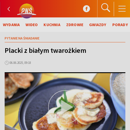
WYDANIA
WIDEO
KUCHNIA
ZDROWIE
GWIAZDY
PORADY
PYTANIE NA ŚNIADANIE
Placki z białym twarożkiem
06.06.2025, 09:18