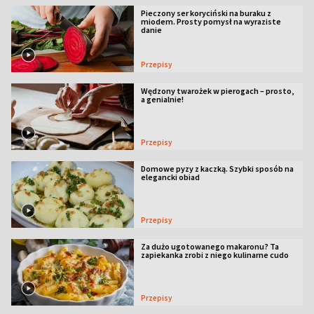
Pieczony ser koryciński na buraku z
miodem. Prosty pomysł na wyraziste
danie
Przepisy
Wędzony twarożek w pierogach – prosto,
a genialnie!
Przepisy
Domowe pyzy z kaczką. Szybki sposób na
elegancki obiad
Przepisy
Za dużo ugotowanego makaronu? Ta
zapiekanka zrobi z niego kulinarne cudo
Przepisy