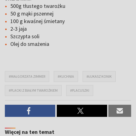
500g tłustego twarożku
50 g mąki pszennej
100 g kwaśnej śmietany
2-3 jaja
Szczypta soli
Olej do smażenia
#MAŁGORZATA ZIMMER
#KUCHNIA
#ŁUKASZ KONIK
#PLACKI Z BIAŁYM TWAROŻKIEM
#PLACUSZKI
Więcej na ten temat