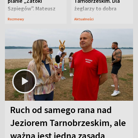
planie „Zatoki
Tarnobrzeskim. Dla
Szpiegów”. Mateusz
żeglarzy to dobra
Janicki odsłonił
wiadomość
Rozmowy
Aktualności
aktorski sekret
Ruch od samego rana nad
Jeziorem Tarnobrzeskim, ale
ważna jest jedna zasada