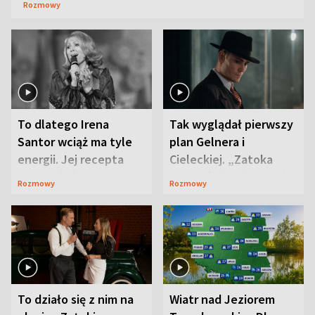
Rozmowy
To dlatego Irena
Tak wyglądał pierwszy
Santor wciąż ma tyle
plan Gelnera i
energii. Jej recepta
Cieleckiej. „Zatoka
jest zaskakująco
szpiegów” od razu ich
Rozmowy
Rozmowy
prosta
zaskoczyła
To działo się z nim na
Wiatr nad Jeziorem