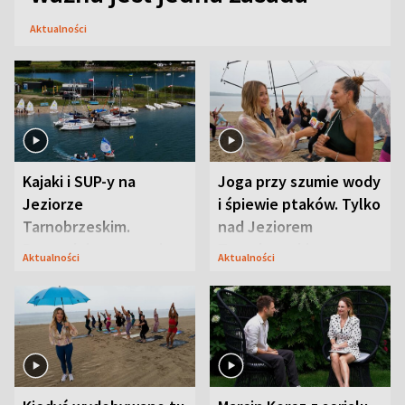
Aktualności
Kajaki i SUP-y na
Joga przy szumie wody
Jeziorze
i śpiewie ptaków. Tylko
Tarnobrzeskim.
nad Jeziorem
Przyrodnicy zwracają
Tarnobrzeskim
Aktualności
Aktualności
uwagę na coś jeszcze