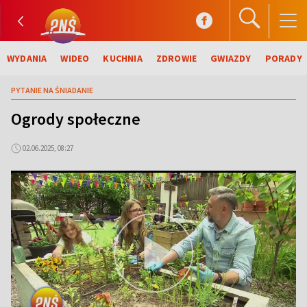
WYDANIA
WIDEO
KUCHNIA
ZDROWIE
GWIAZDY
PORADY
PYTANIE NA ŚNIADANIE
Ogrody społeczne
02.06.2025, 08:27