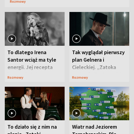
Rozmowy
To dlatego Irena
Tak wyglądał pierwszy
Santor wciąż ma tyle
plan Gelnera i
energii. Jej recepta
Cieleckiej. „Zatoka
jest zaskakująco
szpiegów” od razu ich
Rozmowy
Rozmowy
prosta
zaskoczyła
To działo się z nim na
Wiatr nad Jeziorem