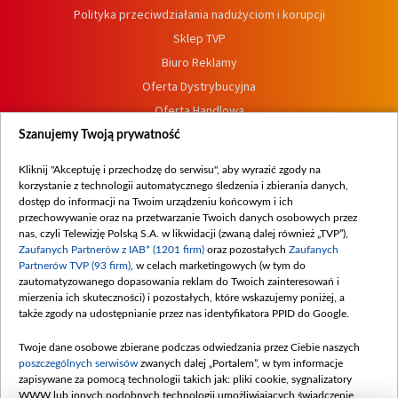
Polityka przeciwdziałania nadużyciom i korupcji
Sklep TVP
Biuro Reklamy
Oferta Dystrybucyjna
Oferta Handlowa
Dostępność
Szanujemy Twoją prywatność
Moje zgody
Kliknij "Akceptuję i przechodzę do serwisu", aby wyrazić zgody na
Procedura zgłoszeń wewnętrznych
korzystanie z technologii automatycznego śledzenia i zbierania danych,
dostęp do informacji na Twoim urządzeniu końcowym i ich
przechowywanie oraz na przetwarzanie Twoich danych osobowych przez
nas, czyli Telewizję Polską S.A. w likwidacji (zwaną dalej również „TVP”),
Zaufanych Partnerów z IAB* (1201 firm)
oraz pozostałych
Zaufanych
Partnerów TVP (93 firm)
, w celach marketingowych (w tym do
zautomatyzowanego dopasowania reklam do Twoich zainteresowań i
mierzenia ich skuteczności) i pozostałych, które wskazujemy poniżej, a
także zgody na udostępnianie przez nas identyfikatora PPID do Google.
Twoje dane osobowe zbierane podczas odwiedzania przez Ciebie naszych
poszczególnych serwisów
zwanych dalej „Portalem”, w tym informacje
zapisywane za pomocą technologii takich jak: pliki cookie, sygnalizatory
WWW lub innych podobnych technologii umożliwiających świadczenie