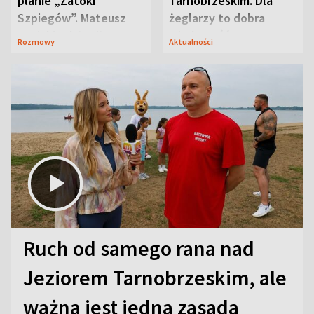
planie „Zatoki
Tarnobrzeskim. Dla
Szpiegów”. Mateusz
żeglarzy to dobra
Janicki odsłonił
wiadomość
Rozmowy
Aktualności
aktorski sekret
Ruch od samego rana nad
Jeziorem Tarnobrzeskim, ale
ważna jest jedna zasada