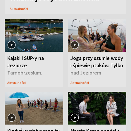
Aktualności
Kajaki i SUP-y na
Joga przy szumie wody
Jeziorze
i śpiewie ptaków. Tylko
Tarnobrzeskim.
nad Jeziorem
Przyrodnicy zwracają
Tarnobrzeskim
Aktualności
Aktualności
uwagę na coś jeszcze
Kiedyś wydobywano tu
Marcin Korcz z serialu