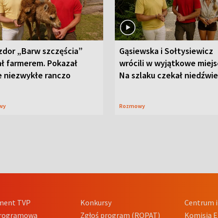
zdor „Barw szczęścia”
Gąsiewska i Sołtysiewicz
ał farmerem. Pokazał
wrócili w wyjątkowe miejs
e niezwykłe ranczo
Na szlaku czekał niedźwi
wy
Rozmowy
ment TVP
Konkursy
Centrum i
Programowa
Zgłoś program (ROPAT)
Komisja E