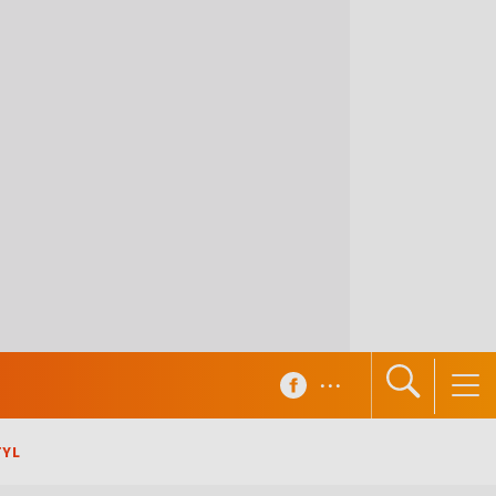
...
TYL