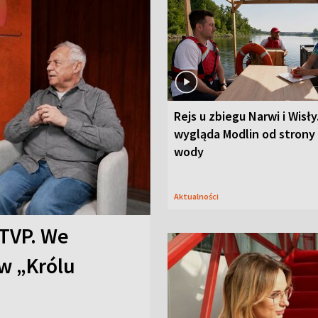
Rejs u zbiegu Narwi i Wisły
wygląda Modlin od strony
wody
Aktualności
TVP. We
w „Królu