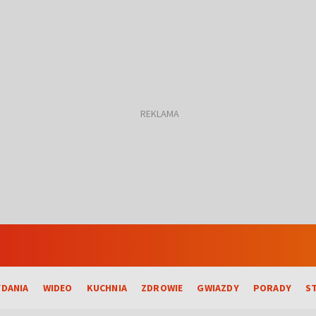
DANIA
WIDEO
KUCHNIA
ZDROWIE
GWIAZDY
PORADY
S