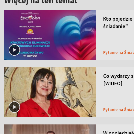
Więcej na ten temat
Kto pojedzie
śniadanie”
Pytanie na Śnia
Co wydarzy s
[WIDEO]
Pytanie na Śnia
W poniedział