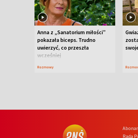
Anna z „Sanatorium miłości”
Gwia
pokazała biceps. Trudno
zost
uwierzyć, co przeszła
swoj
wcześniej
Rozmowy
Rozmo
Abona
Rada 