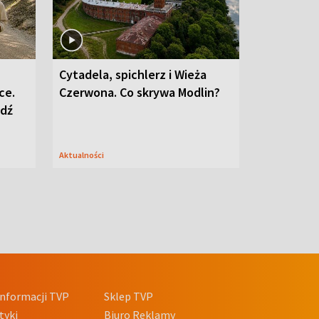
Cytadela, spichlerz i Wieża
ce.
Czerwona. Co skrywa Modlin?
edź
Aktualności
nformacji TVP
Sklep TVP
tyki
Biuro Reklamy