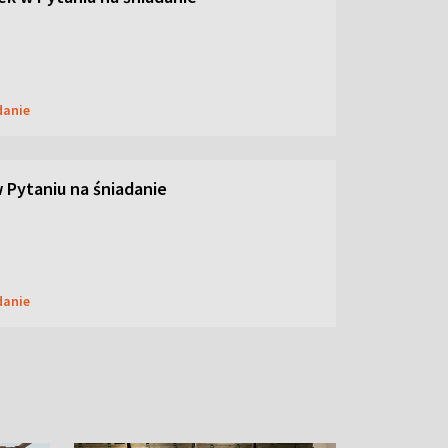
danie
w Pytaniu na śniadanie
danie