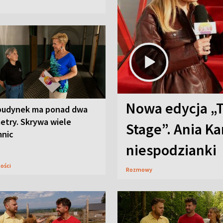
Nowa edycja „
budynek ma ponad dwa
etry. Skrywa wiele
Stage”. Ania K
mnic
niespodzianki
ności
Rozmowy