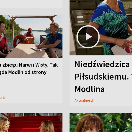
Niedźwiedzica
u zbiegu Narwi i Wisły. Tak
ąda Modlin od strony
Piłsudskiemu. 
y
Modlina
ności
Aktualności