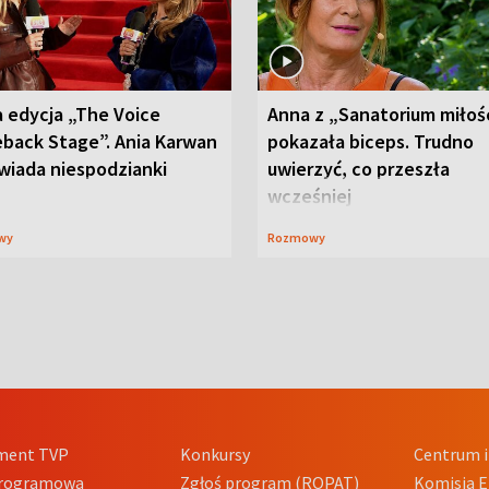
 edycja „The Voice
Anna z „Sanatorium miłoś
back Stage”. Ania Karwan
pokazała biceps. Trudno
wiada niespodzianki
uwierzyć, co przeszła
wcześniej
wy
Rozmowy
ment TVP
Konkursy
Centrum i
Programowa
Zgłoś program (ROPAT)
Komisja E