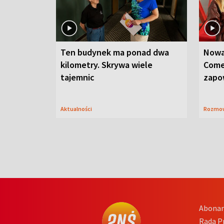
Ten budynek ma ponad dwa
Nowa
kilometry. Skrywa wiele
Come
tajemnic
zapo
Aktualności
Rozmo
Abona
Rada 