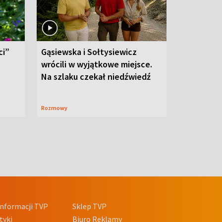
ci”
Gąsiewska i Sołtysiewicz
wrócili w wyjątkowe miejsce.
Na szlaku czekał niedźwiedź
Rozmowy
nformacji TVP
Sklep TVP
tyki
Biuro Reklamy