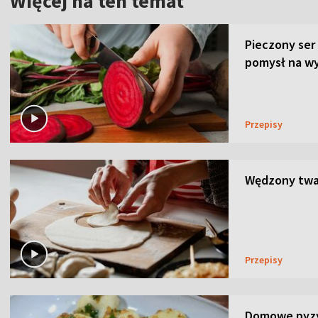
Więcej na ten temat
Pieczony ser
pomysł na wy
Przepisy
Wędzony twar
Przepisy
Domowe pyzy 