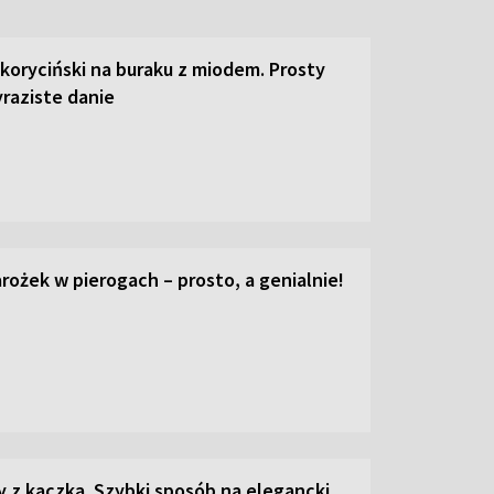
 koryciński na buraku z miodem. Prosty
raziste danie
ożek w pierogach – prosto, a genialnie!
z kaczką. Szybki sposób na elegancki