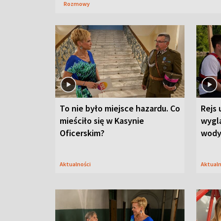
Rozmowy
To nie było miejsce hazardu. Co
Rejs 
mieściło się w Kasynie
wygl
Oficerskim?
wod
Aktualności
Aktual