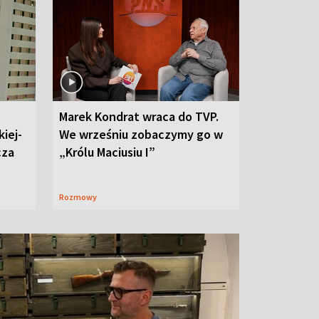
Marek Kondrat wraca do TVP.
iej-
We wrześniu zobaczymy go w
cza
„Królu Maciusiu I”
Rozmowy