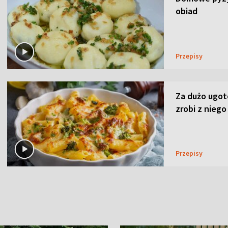
obiad
Przepisy
Za dużo ugo
zrobi z niego
Przepisy