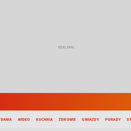
DANIA
WIDEO
KUCHNIA
ZDROWIE
GWIAZDY
PORADY
S