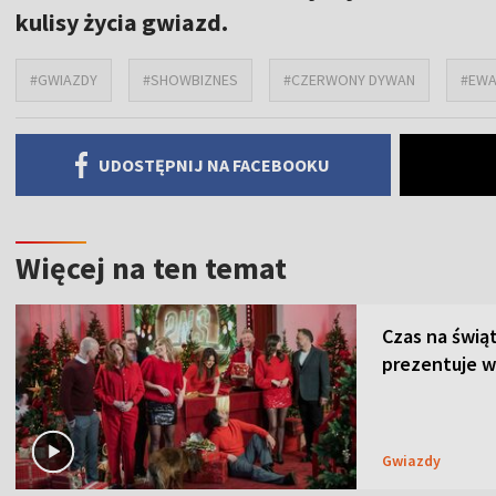
kulisy życia gwiazd.
#GWIAZDY
#SHOWBIZNES
#CZERWONY DYWAN
#EWA
UDOSTĘPNIJ NA FACEBOOKU
Więcej na ten temat
Czas na świą
prezentuje w
Gwiazdy