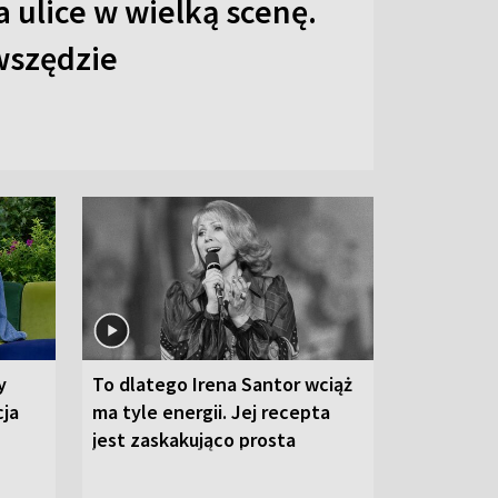
 ulice w wielką scenę.
 wszędzie
y
To dlatego Irena Santor wciąż
cja
ma tyle energii. Jej recepta
jest zaskakująco prosta