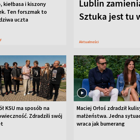
Lublin zamienia
, kiełbasa i kiszony
ek. Ten forszmak to
Sztuka jest tu
dziwa uczta
sy
Aktualności
ół KSU ma sposób na
Maciej Orłoś zdradził kulis
wieczność. Zdradzili swój
małżeństwa. Jedna sytua
et
wraca jak bumerang