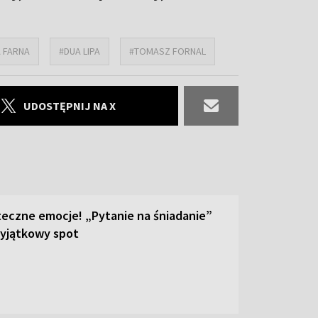
 FARNA
#DUA LIPA
#TOMASZ FORNAL
UDOSTĘPNIJ NA X
teczne emocje! „Pytanie na śniadanie”
yjątkowy spot