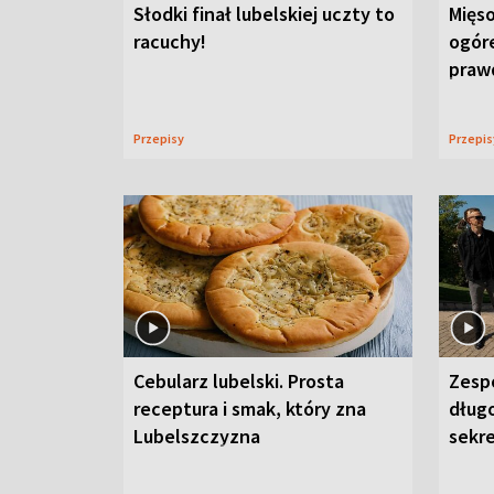
Słodki finał lubelskiej uczty to
Mięso
racuchy!
ogór
praw
Przepisy
Przepi
Cebularz lubelski. Prosta
Zesp
receptura i smak, który zna
długo
Lubelszczyzna
sekr