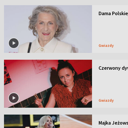
Dama Polskiej
Gwiazdy
Czerwony dyw
Gwiazdy
Majka Jeżows