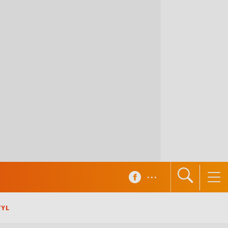
...
TYL