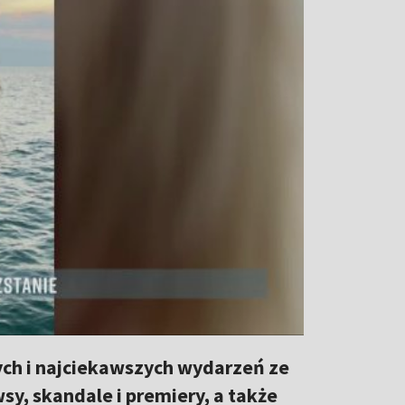
ch i najciekawszych wydarzeń ze
y, skandale i premiery, a także