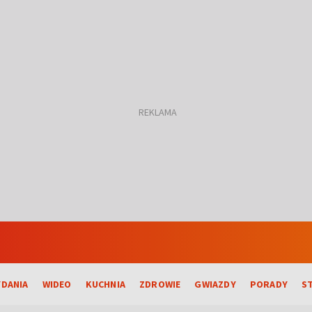
DANIA
WIDEO
KUCHNIA
ZDROWIE
GWIAZDY
PORADY
S