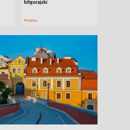
biłgorajski
Przepisy