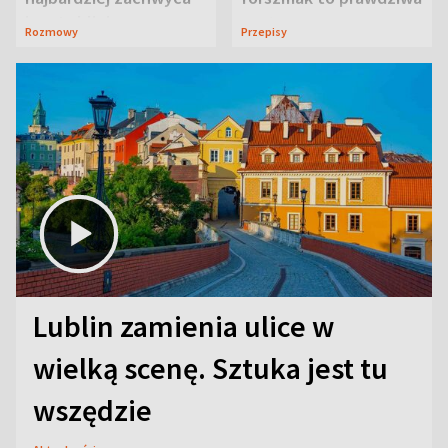
ją w Lublinie
uczta
Rozmowy
Przepisy
Lublin zamienia ulice w
wielką scenę. Sztuka jest tu
wszędzie