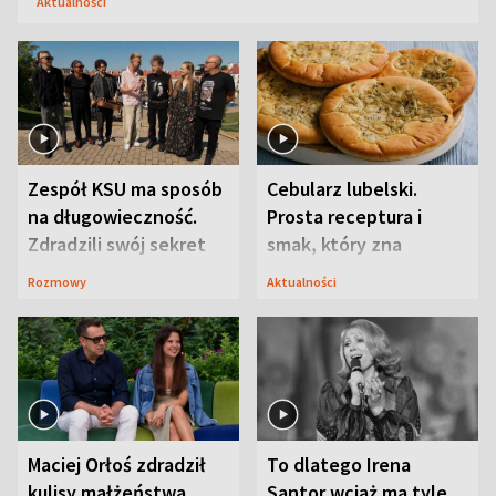
Aktualności
Zespół KSU ma sposób
Cebularz lubelski.
na długowieczność.
Prosta receptura i
Zdradzili swój sekret
smak, który zna
Lubelszczyzna
Rozmowy
Aktualności
Maciej Orłoś zdradził
To dlatego Irena
kulisy małżeństwa.
Santor wciąż ma tyle