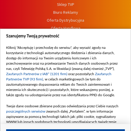
Sklep TVP
Biuro Reklamy
Oferta Dystrybucyjna
Oferta Handlowa
Dostępność
Szanujemy Twoją prywatność
Moje zgody
Kliknij "Akceptuję i przechodzę do serwisu", aby wyrazić zgody na
Procedura zgłoszeń wewnętrznych
korzystanie z technologii automatycznego śledzenia i zbierania danych,
dostęp do informacji na Twoim urządzeniu końcowym i ich
przechowywanie oraz na przetwarzanie Twoich danych osobowych przez
nas, czyli Telewizję Polską S.A. w likwidacji (zwaną dalej również „TVP”),
Zaufanych Partnerów z IAB* (1201 firm)
oraz pozostałych
Zaufanych
Partnerów TVP (93 firm)
, w celach marketingowych (w tym do
zautomatyzowanego dopasowania reklam do Twoich zainteresowań i
mierzenia ich skuteczności) i pozostałych, które wskazujemy poniżej, a
także zgody na udostępnianie przez nas identyfikatora PPID do Google.
Twoje dane osobowe zbierane podczas odwiedzania przez Ciebie naszych
poszczególnych serwisów
zwanych dalej „Portalem”, w tym informacje
zapisywane za pomocą technologii takich jak: pliki cookie, sygnalizatory
WWW lub innych podobnych technologii umożliwiających świadczenie
dopasowanych i bezpiecznych usług, personalizację treści oraz reklam,