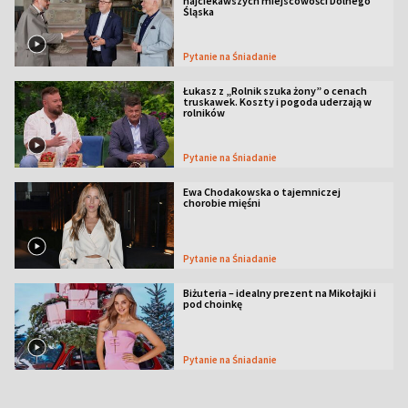
najciekawszych miejscowości Dolnego
Śląska
Pytanie na Śniadanie
Łukasz z „Rolnik szuka żony” o cenach
truskawek. Koszty i pogoda uderzają w
rolników
Pytanie na Śniadanie
Ewa Chodakowska o tajemniczej
chorobie mięśni
Pytanie na Śniadanie
Biżuteria – idealny prezent na Mikołajki i
pod choinkę
Pytanie na Śniadanie