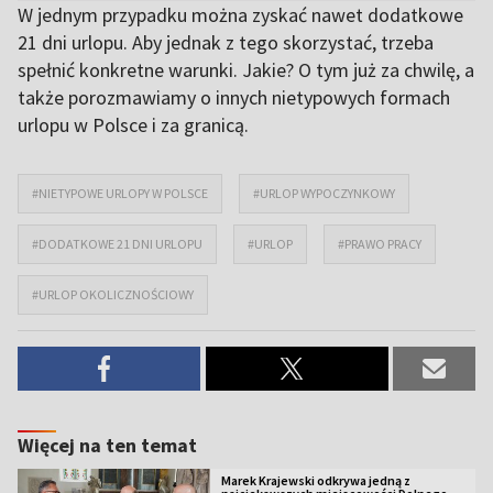
W jednym przypadku można zyskać nawet dodatkowe
21 dni urlopu. Aby jednak z tego skorzystać, trzeba
spełnić konkretne warunki. Jakie? O tym już za chwilę, a
także porozmawiamy o innych nietypowych formach
urlopu w Polsce i za granicą.
#NIETYPOWE URLOPY W POLSCE
#URLOP WYPOCZYNKOWY
#DODATKOWE 21 DNI URLOPU
#URLOP
#PRAWO PRACY
#URLOP OKOLICZNOŚCIOWY
Więcej na ten temat
Marek Krajewski odkrywa jedną z