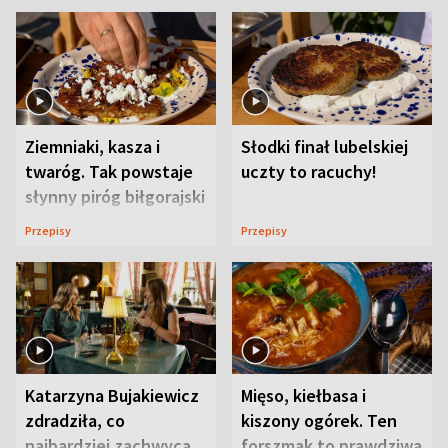
Ziemniaki, kasza i
Słodki finał lubelskiej
twaróg. Tak powstaje
uczty to racuchy!
słynny piróg biłgorajski
Przepisy
Przepisy
Katarzyna Bujakiewicz
Mięso, kiełbasa i
zdradziła, co
kiszony ogórek. Ten
najbardziej zachwyca
forszmak to prawdziwa