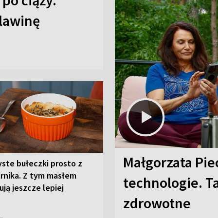
 po ciąży.
 lawinę
Małgorzata Pie
ste bułeczki prosto z
arnika. Z tym masłem
technologie. T
ją jeszcze lepiej
zdrowotne