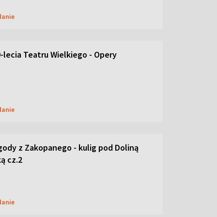
danie
-lecia Teatru Wielkiego - Opery
danie
ody z Zakopanego - kulig pod Doliną
ą cz.2
danie