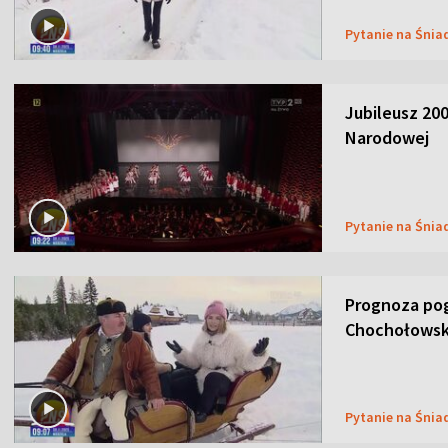
Pytanie na Śnia
Jubileusz 200
Narodowej
Pytanie na Śnia
Prognoza pog
Chochołowsk
Pytanie na Śnia