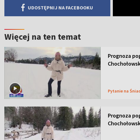
UDOSTĘPNIJ NA FACEBOOKU
Więcej na ten temat
Prognoza pog
Chochołowsk
Pytanie na Śnia
Prognoza pog
Chochołowsk