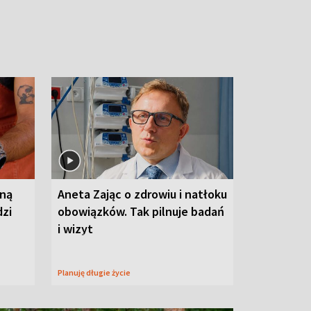
wną
Aneta Zając o zdrowiu i natłoku
dzi
obowiązków. Tak pilnuje badań
i wizyt
Planuję długie życie