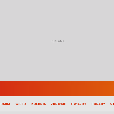
DANIA
WIDEO
KUCHNIA
ZDROWIE
GWIAZDY
PORADY
S