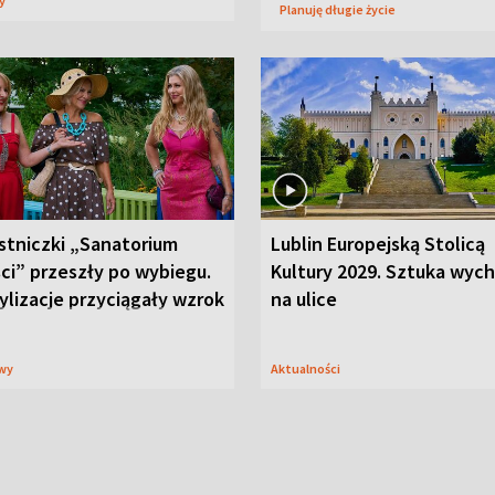
sy
Planuję długie życie
stniczki „Sanatorium
Lublin Europejską Stolicą
ci” przeszły po wybiegu.
Kultury 2029. Sztuka wyc
ylizacje przyciągały wzrok
na ulice
wy
Aktualności