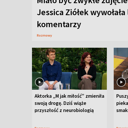
Miało być zwykłe zdjęcie
Jessica Ziółek wywołała
komentarzy
Rozmowy
Aktorka „M jak miłość” zmieniła
Puszy
swoją drogę. Dziś wiąże
piek
przyszłość z neurobiologią
smaku