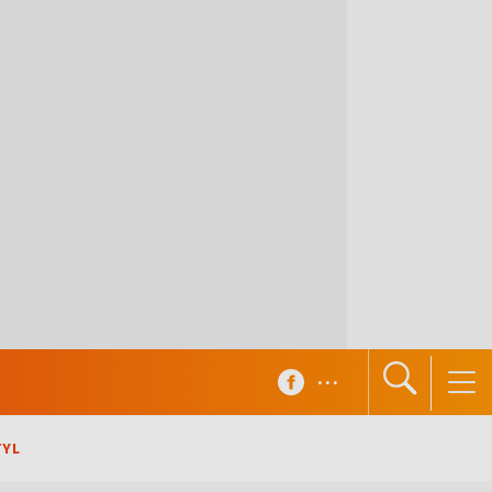
...
TYL