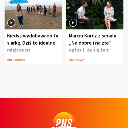
Kiedyś wydobywano tu
Marcin Korcz z serialu
siarkę. Dziś to idealne
„Na dobre i na złe”
miejsce na
ogłosił, że się żeni.
wypoczynek
Zdradził, co zmienił
Aktualności
Rozmowy
syn