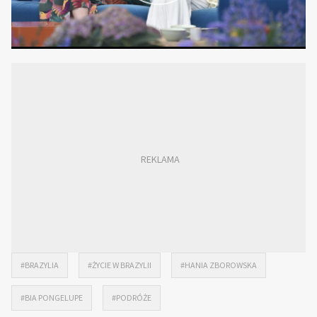
#BRAZYLIA
#ŻYCIE W BRAZYLII
#HANIA ZBOROWSKA
#BIA PONGELUPE
#PODRÓŻE