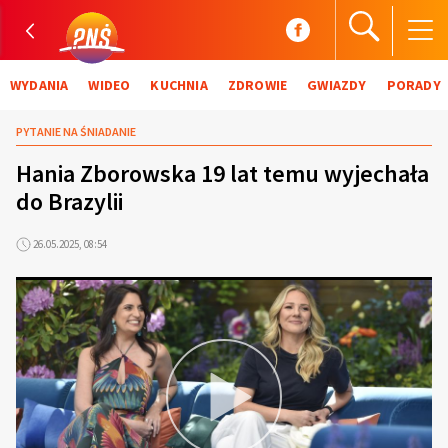
WYDANIA
WIDEO
KUCHNIA
ZDROWIE
GWIAZDY
PORADY
PYTANIE NA ŚNIADANIE
Hania Zborowska 19 lat temu wyjechała
do Brazylii
26.05.2025, 08:54