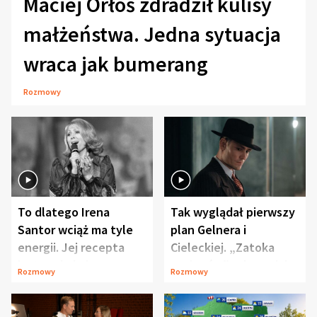
Maciej Orłoś zdradził kulisy
małżeństwa. Jedna sytuacja
wraca jak bumerang
Rozmowy
To dlatego Irena
Tak wyglądał pierwszy
Santor wciąż ma tyle
plan Gelnera i
energii. Jej recepta
Cieleckiej. „Zatoka
jest zaskakująco
szpiegów” od razu ich
Rozmowy
Rozmowy
prosta
zaskoczyła