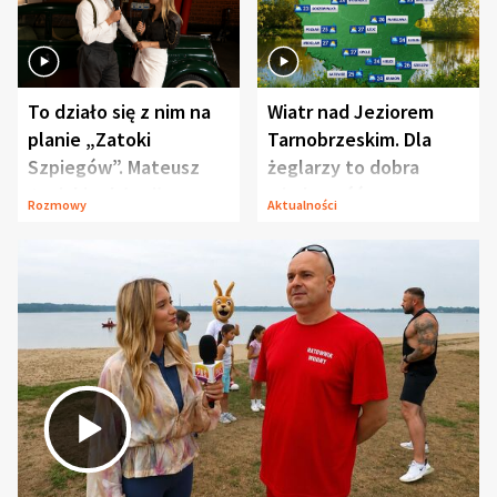
To działo się z nim na
Wiatr nad Jeziorem
planie „Zatoki
Tarnobrzeskim. Dla
Szpiegów”. Mateusz
żeglarzy to dobra
Janicki odsłonił
wiadomość
Rozmowy
Aktualności
aktorski sekret