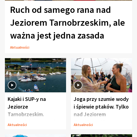
Ruch od samego rana nad
Jeziorem Tarnobrzeskim, ale
ważna jest jedna zasada
Aktualności
Kajaki i SUP-y na
Joga przy szumie wody
Jeziorze
i śpiewie ptaków. Tylko
Tarnobrzeskim.
nad Jeziorem
Przyrodnicy zwracają
Tarnobrzeskim
Aktualności
Aktualności
uwagę na coś jeszcze