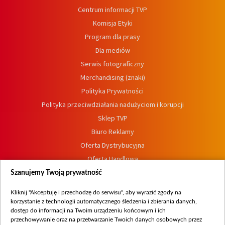
Centrum informacji TVP
Komisja Etyki
Program dla prasy
Dla mediów
Serwis fotograficzny
Merchandising (znaki)
Polityka Prywatności
Polityka przeciwdziałania nadużyciom i korupcji
Sklep TVP
Biuro Reklamy
Oferta Dystrybucyjna
Oferta Handlowa
Dostępność
Szanujemy Twoją prywatność
Moje zgody
Kliknij "Akceptuję i przechodzę do serwisu", aby wyrazić zgody na
Procedura zgłoszeń wewnętrznych
korzystanie z technologii automatycznego śledzenia i zbierania danych,
dostęp do informacji na Twoim urządzeniu końcowym i ich
przechowywanie oraz na przetwarzanie Twoich danych osobowych przez