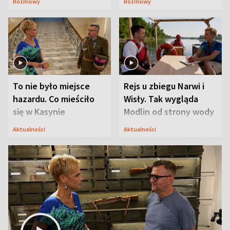
Rozmowy
Rozmowy
Mąż nie odpuszcza
To nie było miejsce
Rejs u zbiegu Narwi i
hazardu. Co mieściło
Wisły. Tak wygląda
się w Kasynie
Modlin od strony wody
Oficerskim?
Aktualności
Aktualności