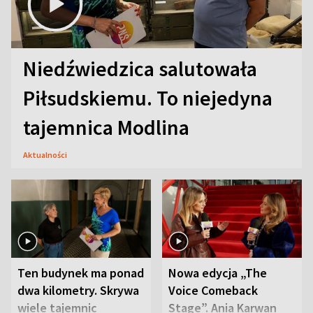
Niedźwiedzica salutowała
Piłsudskiemu. To niejedyna
tajemnica Modlina
Aktualności
Ten budynek ma ponad
Nowa edycja „The
dwa kilometry. Skrywa
Voice Comeback
wiele tajemnic
Stage”. Ania Karwan