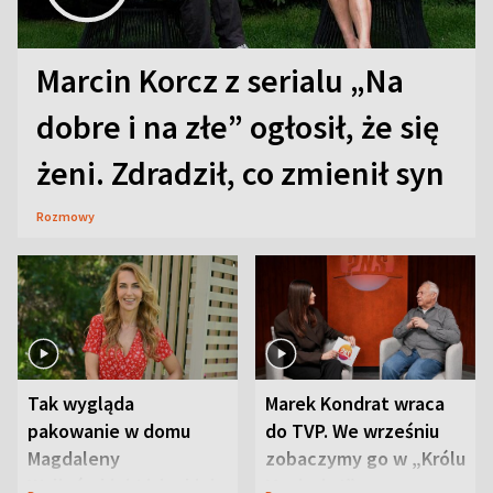
Marcin Korcz z serialu „Na
dobre i na złe” ogłosił, że się
żeni. Zdradził, co zmienił syn
Rozmowy
Tak wygląda
Marek Kondrat wraca
pakowanie w domu
do TVP. We wrześniu
Magdaleny
zobaczymy go w „Królu
Waligórskiej-Lisieckiej.
Maciusiu I”