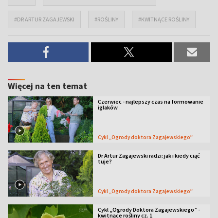
#DR ARTUR ZAGAJEWSKI
#ROŚLINY
#KWITNĄCE ROŚLINY
Więcej na ten temat
Czerwiec - najlepszy czas na formowanie
iglaków
Cykl „Ogrody doktora Zagajewskiego”
Dr Artur Zagajewski radzi: jak i kiedy ciąć
tuje?
Cykl „Ogrody doktora Zagajewskiego”
Cykl „Ogrody Doktora Zagajewskiego” -
kwitnące rośliny cz. 1