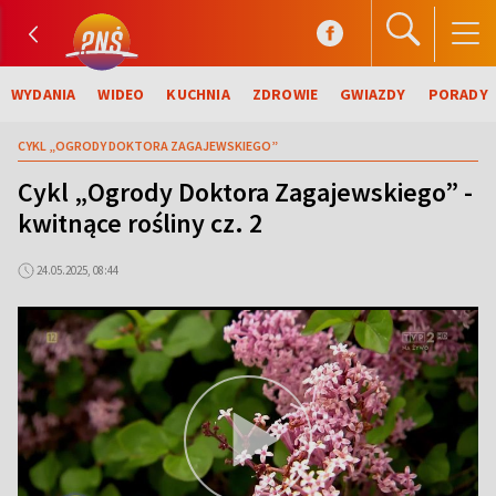
WYDANIA
WIDEO
KUCHNIA
ZDROWIE
GWIAZDY
PORADY
CYKL „OGRODY DOKTORA ZAGAJEWSKIEGO”
Cykl „Ogrody Doktora Zagajewskiego” -
kwitnące rośliny cz. 2
24.05.2025, 08:44