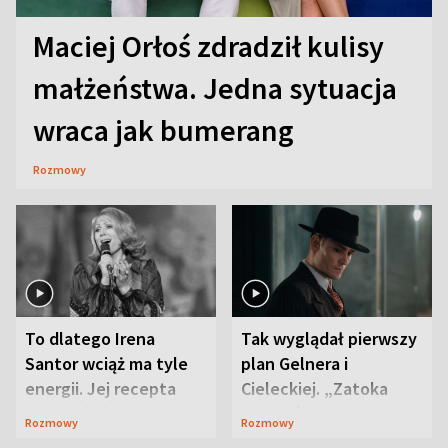
Maciej Orłoś zdradził kulisy
małżeństwa. Jedna sytuacja
wraca jak bumerang
Rozmowy
To dlatego Irena
Tak wyglądał pierwszy
Santor wciąż ma tyle
plan Gelnera i
energii. Jej recepta
Cieleckiej. „Zatoka
jest zaskakująco
szpiegów” od razu ich
Rozmowy
Rozmowy
prosta
zaskoczyła