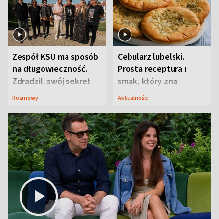
Zespół KSU ma sposób
Cebularz lubelski.
na długowieczność.
Prosta receptura i
Zdradzili swój sekret
smak, który zna
Lubelszczyzna
Rozmowy
Aktualności