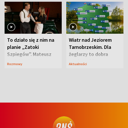
To działo się z nim na
Wiatr nad Jeziorem
planie „Zatoki
Tarnobrzeskim. Dla
Szpiegów”. Mateusz
żeglarzy to dobra
Janicki odsłonił
wiadomość
Rozmowy
Aktualności
aktorski sekret