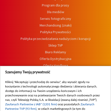
Program dla prasy
Dla mediów
Serwis fotograficzny
Merchandising (znaki)
Polityka Prywatności
Polityka przeciwdziałania nadużyciom i korupcji
Sklep TVP
Biuro Reklamy
Oferta Dystrybucyjna
Oferta Handlowa
Dostępność
Szanujemy Twoją prywatność
Moje zgody
Kliknij "Akceptuję i przechodzę do serwisu", aby wyrazić zgody na
Procedura zgłoszeń wewnętrznych
korzystanie z technologii automatycznego śledzenia i zbierania danych,
dostęp do informacji na Twoim urządzeniu końcowym i ich
przechowywanie oraz na przetwarzanie Twoich danych osobowych przez
nas, czyli Telewizję Polską S.A. w likwidacji (zwaną dalej również „TVP”),
Zaufanych Partnerów z IAB* (1201 firm)
oraz pozostałych
Zaufanych
Partnerów TVP (93 firm)
, w celach marketingowych (w tym do