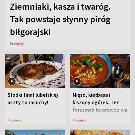
Ziemniaki, kasza i twaróg.
Tak powstaje słynny piróg
biłgorajski
Przepisy
Słodki finał lubelskiej
Mięso, kiełbasa i
uczty to racuchy!
kiszony ogórek. Ten
forszmak to prawdziwa
uczta
Przepisy
Przepisy