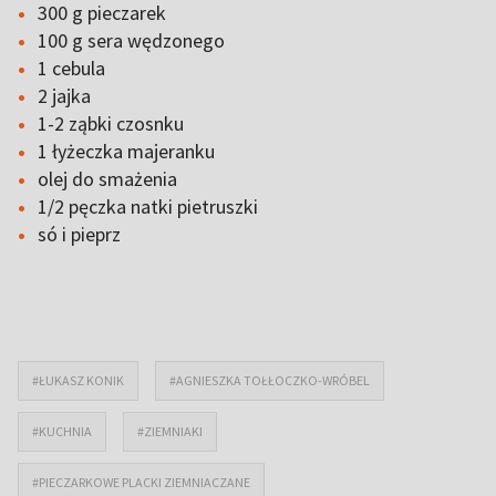
300 g pieczarek
100 g sera wędzonego
1 cebula
2 jajka
1-2 ząbki czosnku
1 łyżeczka majeranku
olej do smażenia
1/2 pęczka natki pietruszki
só i pieprz
#ŁUKASZ KONIK
#AGNIESZKA TOŁŁOCZKO-WRÓBEL
#KUCHNIA
#ZIEMNIAKI
#PIECZARKOWE PLACKI ZIEMNIACZANE