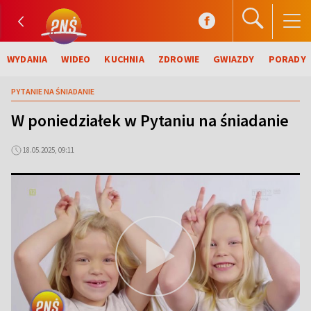
WYDANIA
WIDEO
KUCHNIA
ZDROWIE
GWIAZDY
PORADY
PYTANIE NA ŚNIADANIE
W poniedziałek w Pytaniu na śniadanie
18.05.2025, 09:11