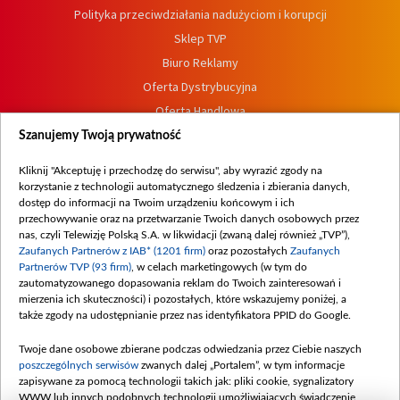
Polityka przeciwdziałania nadużyciom i korupcji
Sklep TVP
Biuro Reklamy
Oferta Dystrybucyjna
Oferta Handlowa
Dostępność
Szanujemy Twoją prywatność
Moje zgody
Kliknij "Akceptuję i przechodzę do serwisu", aby wyrazić zgody na
Procedura zgłoszeń wewnętrznych
korzystanie z technologii automatycznego śledzenia i zbierania danych,
dostęp do informacji na Twoim urządzeniu końcowym i ich
przechowywanie oraz na przetwarzanie Twoich danych osobowych przez
nas, czyli Telewizję Polską S.A. w likwidacji (zwaną dalej również „TVP”),
Zaufanych Partnerów z IAB* (1201 firm)
oraz pozostałych
Zaufanych
Partnerów TVP (93 firm)
, w celach marketingowych (w tym do
zautomatyzowanego dopasowania reklam do Twoich zainteresowań i
mierzenia ich skuteczności) i pozostałych, które wskazujemy poniżej, a
także zgody na udostępnianie przez nas identyfikatora PPID do Google.
Twoje dane osobowe zbierane podczas odwiedzania przez Ciebie naszych
poszczególnych serwisów
zwanych dalej „Portalem”, w tym informacje
zapisywane za pomocą technologii takich jak: pliki cookie, sygnalizatory
WWW lub innych podobnych technologii umożliwiających świadczenie