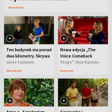
Aktualności
Ten budynek ma ponad
Nowa edycja „The
dwa kilometry. Skrywa
Voice Comeback
wiele tajemnic
Stage”. Ania Karwan
zapowiada
Aktualności
Rozmowy
niespodzianki
Anna z „Sanatorium
Gąsiewska i