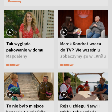
Rozmowy
Tak wygląda
Marek Kondrat wraca
pakowanie w domu
do TVP. We wrześniu
Magdaleny
zobaczymy go w „Królu
Waligórskiej-Lisieckiej.
Maciusiu I”
Rozmowy
Rozmowy
Mąż nie odpuszcza
To nie było miejsce
Rejs u zbiegu Narwi i