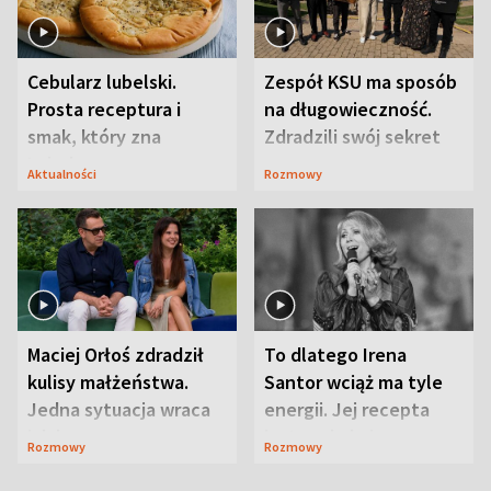
Cebularz lubelski.
Zespół KSU ma sposób
Prosta receptura i
na długowieczność.
smak, który zna
Zdradzili swój sekret
Lubelszczyzna
Aktualności
Rozmowy
Maciej Orłoś zdradził
To dlatego Irena
kulisy małżeństwa.
Santor wciąż ma tyle
Jedna sytuacja wraca
energii. Jej recepta
jak bumerang
jest zaskakująco
Rozmowy
Rozmowy
prosta