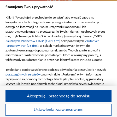
Oferta Handlowa
Dostępność
Szanujemy Twoją prywatność
Moje zgody
Kliknij "Akceptuję i przechodzę do serwisu", aby wyrazić zgody na
Procedura zgłoszeń wewnętrznych
korzystanie z technologii automatycznego śledzenia i zbierania danych,
dostęp do informacji na Twoim urządzeniu końcowym i ich
przechowywanie oraz na przetwarzanie Twoich danych osobowych przez
nas, czyli Telewizję Polską S.A. w likwidacji (zwaną dalej również „TVP”),
Zaufanych Partnerów z IAB* (1201 firm)
oraz pozostałych
Zaufanych
Partnerów TVP (93 firm)
, w celach marketingowych (w tym do
zautomatyzowanego dopasowania reklam do Twoich zainteresowań i
mierzenia ich skuteczności) i pozostałych, które wskazujemy poniżej, a
także zgody na udostępnianie przez nas identyfikatora PPID do Google.
Twoje dane osobowe zbierane podczas odwiedzania przez Ciebie naszych
poszczególnych serwisów
zwanych dalej „Portalem”, w tym informacje
zapisywane za pomocą technologii takich jak: pliki cookie, sygnalizatory
WWW lub innych podobnych technologii umożliwiających świadczenie
dopasowanych i bezpiecznych usług, personalizację treści oraz reklam,
udostępnianie funkcji mediów społecznościowych oraz analizowanie ruchu
Akceptuję i przechodzę do serwisu
w Internecie.
Twoje dane osobowe zbierane podczas odwiedzania przez Ciebie
Ustawienia zaawansowane
poszczególnych serwisów
na Portalu, takie jak adresy IP, identyfikatory