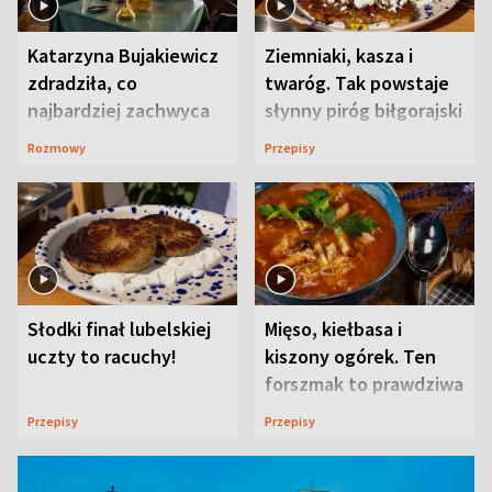
Katarzyna Bujakiewicz
Ziemniaki, kasza i
zdradziła, co
twaróg. Tak powstaje
najbardziej zachwyca
słynny piróg biłgorajski
ją w Lublinie
Rozmowy
Przepisy
Słodki finał lubelskiej
Mięso, kiełbasa i
uczty to racuchy!
kiszony ogórek. Ten
forszmak to prawdziwa
uczta
Przepisy
Przepisy