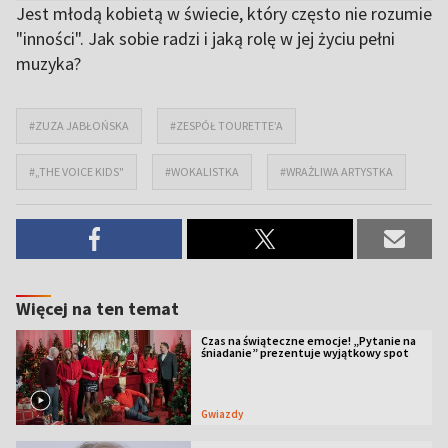
Jest młodą kobietą w świecie, który często nie rozumie
"inności". Jak sobie radzi i jaką rolę w jej życiu pełni
muzyka?
#ZUZA JABŁOŃSKA
#ZESPÓŁ TOURETTE’A
#„THE VOICE KIDS"
#WOKALISTKA
#WRAŻLIWA ARTYSTKA
Więcej na ten temat
Czas na świąteczne emocje! „Pytanie na
śniadanie” prezentuje wyjątkowy spot
Gwiazdy