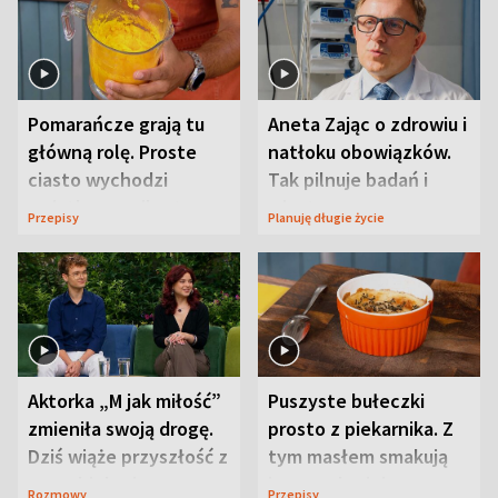
Pomarańcze grają tu
Aneta Zając o zdrowiu i
główną rolę. Proste
natłoku obowiązków.
ciasto wychodzi
Tak pilnuje badań i
wyjątkowo wilgotne
wizyt
Przepisy
Planuję długie życie
Aktorka „M jak miłość”
Puszyste bułeczki
zmieniła swoją drogę.
prosto z piekarnika. Z
Dziś wiąże przyszłość z
tym masłem smakują
neurobiologią
jeszcze lepiej
Rozmowy
Przepisy