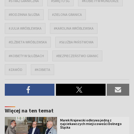
#STRAŻ GRANICZNA
#ŚWIĘTO SG
#KOBIETY W MUNDURZE
#RODZINNA SŁUŻBA
#ZIELONA GRANICA
#JULIA WRÓBLEWSKA
#KAROLINA WRÓBLEWSKA
#ELŻBIETA WRÓBLEWSKA
#SŁUŻBA PAŃSTWOWA
#KOBIETY W SŁUŻBACH
#BEZPIECZEŃSTWO GRANIC
#ZAWÓD
#KOBIETA
Więcej na ten temat
Marek Krajewski odkrywa jedną z
najciekawszych miejscowości Dolnego
Śląska