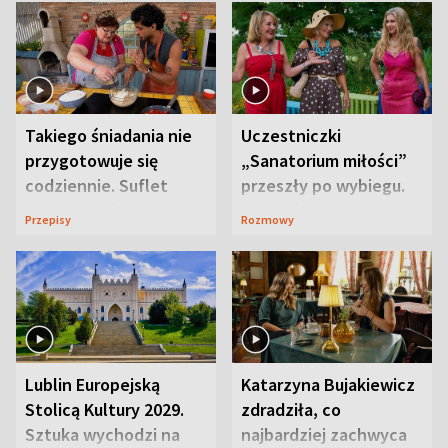
Takiego śniadania nie
Uczestniczki
przygotowuje się
„Sanatorium miłości”
codziennie. Suflet
przeszły po wybiegu.
serowy zachwyca
Te stylizacje
Przepisy
Rozmowy
smakiem
przyciągały wzrok
Lublin Europejską
Katarzyna Bujakiewicz
Stolicą Kultury 2029.
zdradziła, co
Sztuka wychodzi na
najbardziej zachwyca