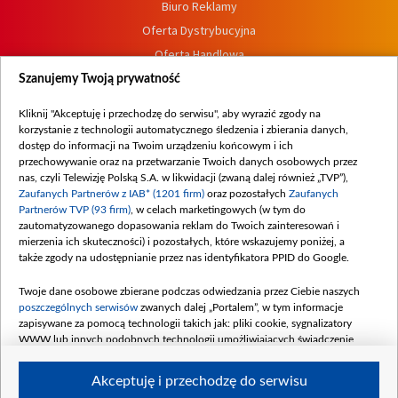
Biuro Reklamy
Oferta Dystrybucyjna
Oferta Handlowa
Dostępność
Szanujemy Twoją prywatność
Moje zgody
Kliknij "Akceptuję i przechodzę do serwisu", aby wyrazić zgody na
Procedura zgłoszeń wewnętrznych
korzystanie z technologii automatycznego śledzenia i zbierania danych,
dostęp do informacji na Twoim urządzeniu końcowym i ich
przechowywanie oraz na przetwarzanie Twoich danych osobowych przez
nas, czyli Telewizję Polską S.A. w likwidacji (zwaną dalej również „TVP”),
Zaufanych Partnerów z IAB* (1201 firm)
oraz pozostałych
Zaufanych
Partnerów TVP (93 firm)
, w celach marketingowych (w tym do
zautomatyzowanego dopasowania reklam do Twoich zainteresowań i
mierzenia ich skuteczności) i pozostałych, które wskazujemy poniżej, a
także zgody na udostępnianie przez nas identyfikatora PPID do Google.
Twoje dane osobowe zbierane podczas odwiedzania przez Ciebie naszych
poszczególnych serwisów
zwanych dalej „Portalem”, w tym informacje
zapisywane za pomocą technologii takich jak: pliki cookie, sygnalizatory
WWW lub innych podobnych technologii umożliwiających świadczenie
dopasowanych i bezpiecznych usług, personalizację treści oraz reklam,
udostępnianie funkcji mediów społecznościowych oraz analizowanie ruchu
Akceptuję i przechodzę do serwisu
w Internecie.