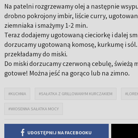
Na patelni rozgrzewamy olej a następnie wsyp
drobno pokrojony imbir, liście curry, ugotowa
ziemniaka i smażymy 1-2 min.
Teraz dodajemy ugotowaną cieciorkę i dalej sm
dorzucamy ugotowaną komosę, kurkumę i sól. 
przekładamy do miski.
Do miski dorzucamy czerwoną cebulę, świeżą mi
gotowe! Można jeść na gorąco lub na zimno.
#KUCHNIA
#SAŁATKA Z GRILLOWANYM KURCZAKIEM
#LOREK
#WIOSENNA SAŁATKA MOCY
UDOSTĘPNIJ NA FACEBOOKU