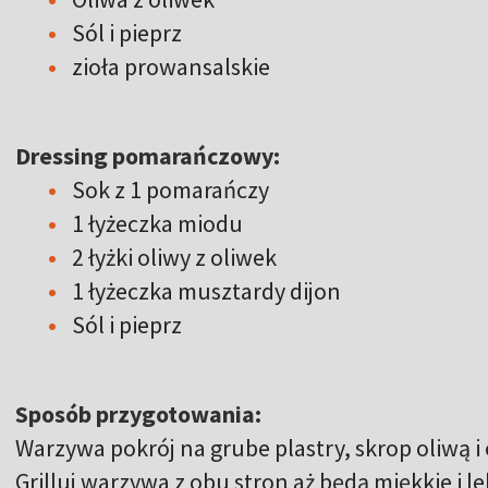
Sól i pieprz
zioła prowansalskie
Dressing pomarańczowy:
Sok z 1 pomarańczy
1 łyżeczka miodu
2 łyżki oliwy z oliwek
1 łyżeczka musztardy dijon
Sól i pieprz
Sposób przygotowania:
Warzywa pokrój na grube plastry, skrop oliwą i
Grilluj warzywa z obu stron aż będą miękkie i l