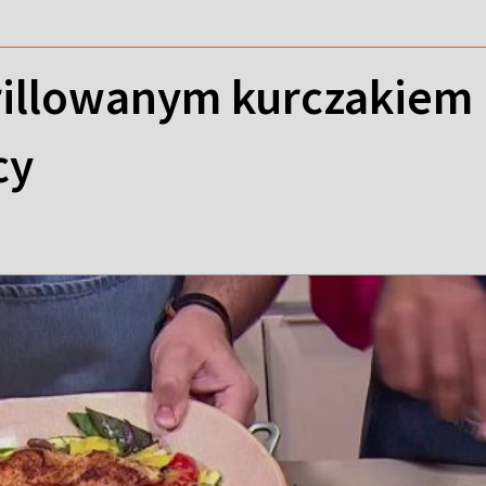
grillowanym kurczakiem
cy