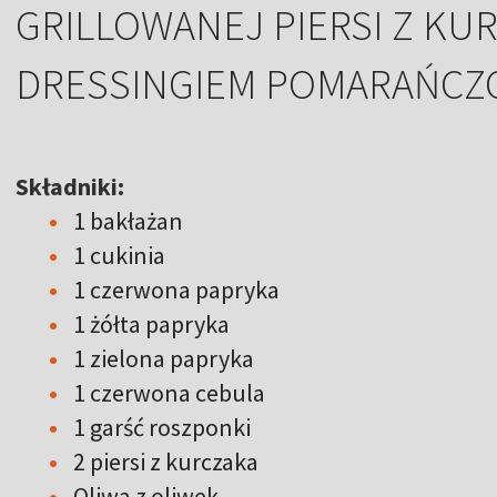
GRILLOWANEJ PIERSI Z KUR
DRESSINGIEM POMARAŃC
Składniki:
1 bakłażan
1 cukinia
1 czerwona papryka
1 żółta papryka
1 zielona papryka
1 czerwona cebula
1 garść roszponki
2 piersi z kurczaka
Oliwa z oliwek