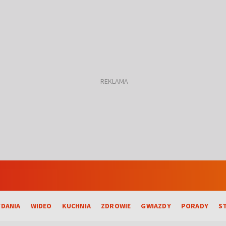
DANIA
WIDEO
KUCHNIA
ZDROWIE
GWIAZDY
PORADY
S