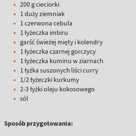
200 g cieciorki
1 duży ziemniak
1 czerwona cebula
1 łyżeczka imbiru
garść świeżej mięty i kolendry
1 łyżeczka czarnej gorczycy
1 łyżeczka kuminu w ziarnach
1 łyżka suszonych liści curry
1/2 łyżeczki kurkumy
2-3 łyżki oleju kokosowego
sól
Sposób przygotowania: