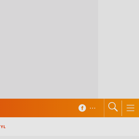
...
TYL