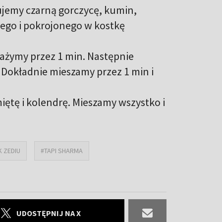
ujemy czarną gorczycę, kumin,
nego i pokrojonego w kostkę
ażymy przez 1 min. Następnie
Dokładnie mieszamy przez 1 min i
ętę i kolendrę. Mieszamy wszystko i
 ZEDIU
#TAPI SHARMA
UDOSTĘPNIJ NA X