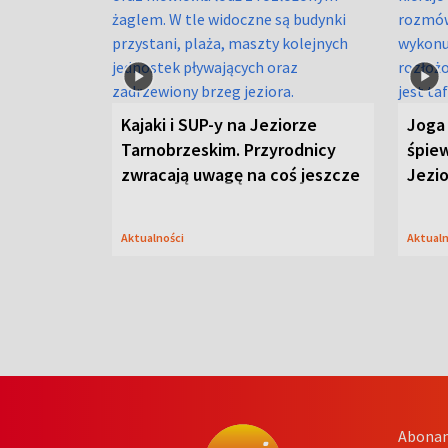
Kajaki i SUP-y na Jeziorze
Joga 
Tarnobrzeskim. Przyrodnicy
śpiew
zwracają uwagę na coś jeszcze
Jezi
Aktualności
Aktual
Abona