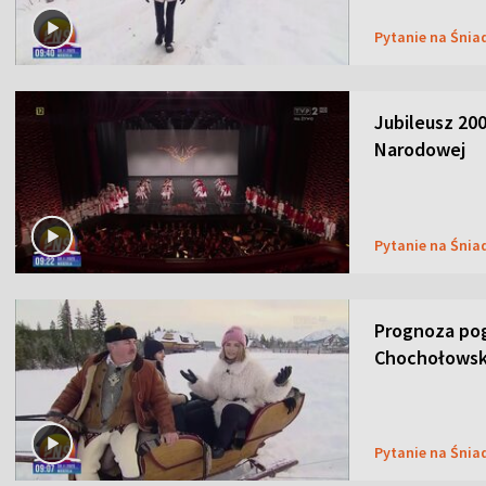
Pytanie na Śnia
Jubileusz 200
Narodowej
Pytanie na Śnia
Prognoza pog
Chochołowsk
Pytanie na Śnia