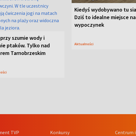
Kiedyś wydobywano tu sia
Dziś to idealne miejsce na
wypoczynek
przy szumie wody i
Aktualności
ie ptaków. Tylko nad
orem Tarnobrzeskim
ności
ment TVP
Konkursy
Centrum i