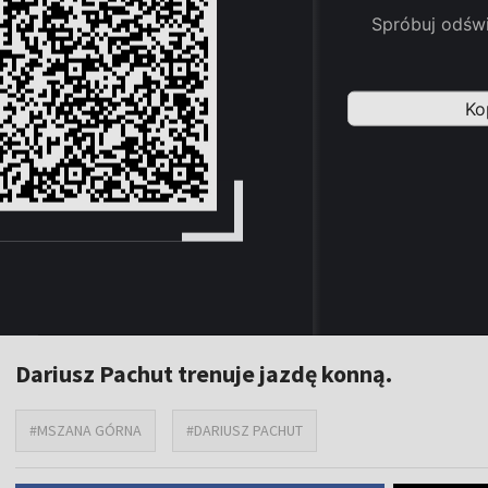
Dariusz Pachut trenuje jazdę konną.
#MSZANA GÓRNA
#DARIUSZ PACHUT