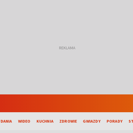
DANIA
WIDEO
KUCHNIA
ZDROWIE
GWIAZDY
PORADY
S