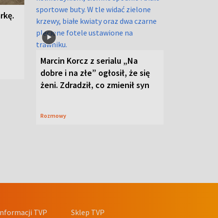
rkę.
Marcin Korcz z serialu „Na
dobre i na złe” ogłosił, że się
żeni. Zdradził, co zmienił syn
Rozmowy
nformacji TVP
Sklep TVP