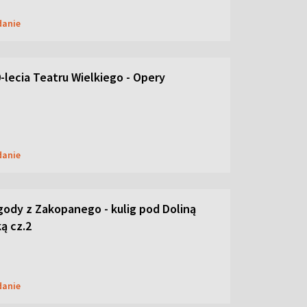
danie
-lecia Teatru Wielkiego - Opery
danie
ody z Zakopanego - kulig pod Doliną
ą cz.2
danie