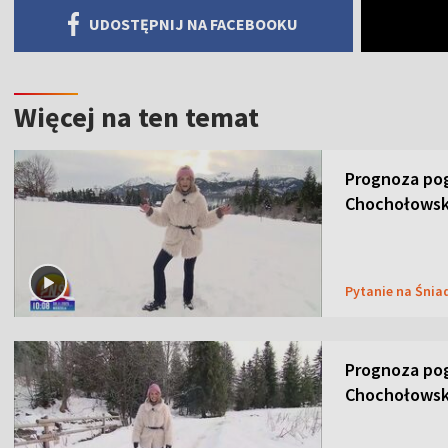
UDOSTĘPNIJ NA FACEBOOKU
Więcej na ten temat
Prognoza pog
Chochołowsk
Pytanie na Śnia
Prognoza pog
Chochołowsk