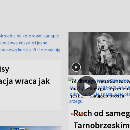
isy
cja wraca jak
To dlatego Irena Santor w
ma tyle energii. Jej recep
jest zaskakująco prosta
Ruch od sameg
Rozmowy
Tarnobrzeskim,