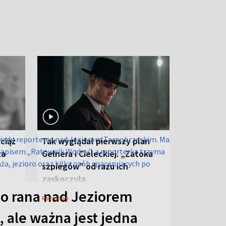
ciąż
Tak wyglądał pierwszy plan
ta
Gelnera i Cieleckiej. „Zatoka
szpiegów” od razu ich
zaskoczyła
o rana nad Jeziorem
Rozmowy
 ale ważna jest jedna