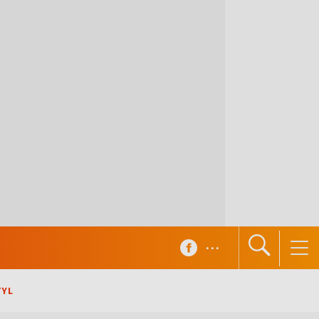
...
TYL