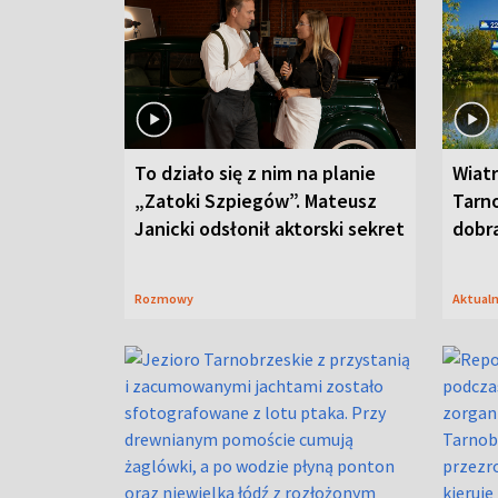
To działo się z nim na planie
Wiat
„Zatoki Szpiegów”. Mateusz
Tarno
Janicki odsłonił aktorski sekret
dobr
Rozmowy
Aktual