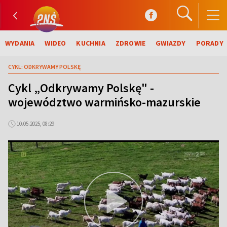
WYDANIA
WIDEO
KUCHNIA
ZDROWIE
GWIAZDY
PORADY
CYKL: ODKRYWAMY POLSKĘ
Cykl „Odkrywamy Polskę" -
województwo warmińsko-mazurskie
10.05.2025, 08:29