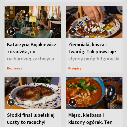
Katarzyna Bujakiewicz
Ziemniaki, kasza i
zdradziła, co
twaróg. Tak powstaje
najbardziej zachwyca
słynny piróg biłgorajski
ją w Lublinie
Rozmowy
Przepisy
Słodki finał lubelskiej
Mięso, kiełbasa i
uczty to racuchy!
kiszony ogórek. Ten