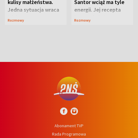
kulisy małżeństwa.
Santor wciąż ma tyle
Jedna sytuacja wraca
energii. Jej recepta
jak bumerang
jest zaskakująco
Rozmowy
Rozmowy
prosta
Abonament TVP
Rada Programowa