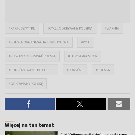
#RAFAŁ SZMYTKE
#CYKL „ODKRYWAMY POLSKĘ"
#WARMIA
#POLSKA ORGANIZACJA TURYSTYCZNA
#POT
#RUSZAMY ODKRYWAĆ POLSKĘ
#TURYSTYKA SLOW
#PODRÓŻOWANIE PO POLSCE
#PODRÓŻE
#POLSKA
#ODKRYWAMY POLSKĘ
Więcej na ten temat
Cykl "Odkrywamy Polskę" - województwo