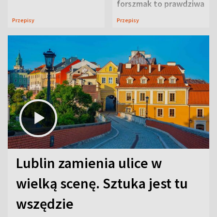
forszmak to prawdziwa
uczta
Przepisy
Przepisy
Lublin zamienia ulice w
wielką scenę. Sztuka jest tu
wszędzie