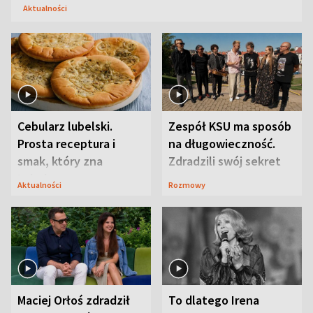
Aktualności
Cebularz lubelski.
Zespół KSU ma sposób
Prosta receptura i
na długowieczność.
smak, który zna
Zdradzili swój sekret
Lubelszczyzna
Aktualności
Rozmowy
Maciej Orłoś zdradził
To dlatego Irena