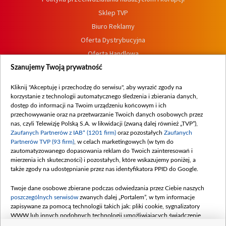
Sklep TVP
Biuro Reklamy
Oferta Dystrybucyjna
Oferta Handlowa
Dostępność
Szanujemy Twoją prywatność
Moje zgody
Kliknij "Akceptuję i przechodzę do serwisu", aby wyrazić zgody na
Procedura zgłoszeń wewnętrznych
korzystanie z technologii automatycznego śledzenia i zbierania danych,
dostęp do informacji na Twoim urządzeniu końcowym i ich
przechowywanie oraz na przetwarzanie Twoich danych osobowych przez
nas, czyli Telewizję Polską S.A. w likwidacji (zwaną dalej również „TVP”),
Zaufanych Partnerów z IAB* (1201 firm)
oraz pozostałych
Zaufanych
Partnerów TVP (93 firm)
, w celach marketingowych (w tym do
zautomatyzowanego dopasowania reklam do Twoich zainteresowań i
mierzenia ich skuteczności) i pozostałych, które wskazujemy poniżej, a
także zgody na udostępnianie przez nas identyfikatora PPID do Google.
Twoje dane osobowe zbierane podczas odwiedzania przez Ciebie naszych
poszczególnych serwisów
zwanych dalej „Portalem”, w tym informacje
zapisywane za pomocą technologii takich jak: pliki cookie, sygnalizatory
WWW lub innych podobnych technologii umożliwiających świadczenie
dopasowanych i bezpiecznych usług, personalizację treści oraz reklam,