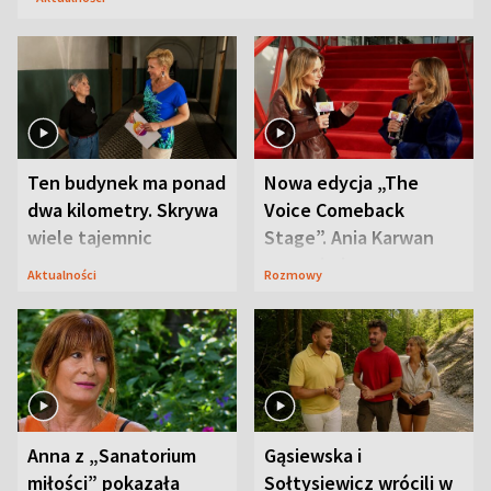
Ten budynek ma ponad
Nowa edycja „The
dwa kilometry. Skrywa
Voice Comeback
wiele tajemnic
Stage”. Ania Karwan
zapowiada
Aktualności
Rozmowy
niespodzianki
Anna z „Sanatorium
Gąsiewska i
miłości” pokazała
Sołtysiewicz wrócili w