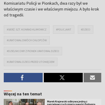
Komisariatu Policji w Pionkach, dwa razy był we
właściwym czasie i we właściwym miejscu. A było krok
od tragedii.
#SIERŻ. SZT. KONRAD KLIMOWICZ
#POLICJANT
#DZIECI
#URATOWAŁ DWÓCH CHŁOPCÓW
#DZIELNICOWY Z PIONEK URATOWAŁ DZIECI
#URATOWAŁ DZIECI PRZED UTONIĘCIEM
Więcej na ten temat
Marek Krajewski odkrywa jedną z
najciekawszych miejscowości Dolnego