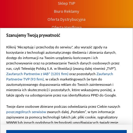
Sklep TVP
Biuro Reklamy
Oferta Dystrybucyjna
Oferta Handlowa
Dostępność
Szanujemy Twoją prywatność
Moje zgody
Kliknij "Akceptuję i przechodzę do serwisu", aby wyrazić zgody na
Procedura zgłoszeń wewnętrznych
korzystanie z technologii automatycznego śledzenia i zbierania danych,
dostęp do informacji na Twoim urządzeniu końcowym i ich
przechowywanie oraz na przetwarzanie Twoich danych osobowych przez
nas, czyli Telewizję Polską S.A. w likwidacji (zwaną dalej również „TVP”),
Zaufanych Partnerów z IAB* (1201 firm)
oraz pozostałych
Zaufanych
Partnerów TVP (93 firm)
, w celach marketingowych (w tym do
zautomatyzowanego dopasowania reklam do Twoich zainteresowań i
mierzenia ich skuteczności) i pozostałych, które wskazujemy poniżej, a
także zgody na udostępnianie przez nas identyfikatora PPID do Google.
Twoje dane osobowe zbierane podczas odwiedzania przez Ciebie naszych
poszczególnych serwisów
zwanych dalej „Portalem”, w tym informacje
zapisywane za pomocą technologii takich jak: pliki cookie, sygnalizatory
WWW lub innych podobnych technologii umożliwiających świadczenie
dopasowanych i bezpiecznych usług, personalizację treści oraz reklam,