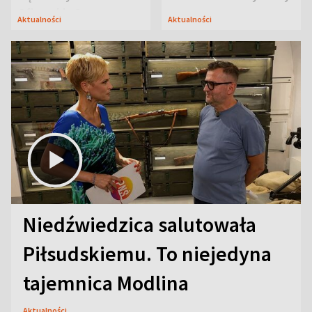
Oficerskim?
Aktualności
Aktualności
Niedźwiedzica salutowała
Piłsudskiemu. To niejedyna
tajemnica Modlina
Aktualności