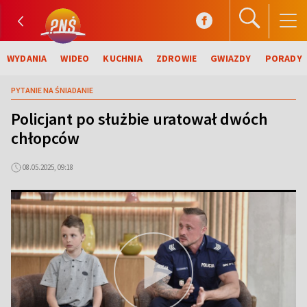
WYDANIA
WIDEO
KUCHNIA
ZDROWIE
GWIAZDY
PORADY
PYTANIE NA ŚNIADANIE
Policjant po służbie uratował dwóch
chłopców
08.05.2025, 09:18