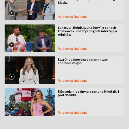
Śląska
Pytanie na Śniadanie
Łukasz z „Rolnik szuka żony” o cenach
truskawek. Koszty i pogoda uderzają w
rolników
Pytanie na Śniadanie
Ewa Chodakowska o tajemniczej
chorobie mięśni
Pytanie na Śniadanie
Biżuteria – idealny prezent na Mikołajki i
pod choinkę
Pytanie na Śniadanie