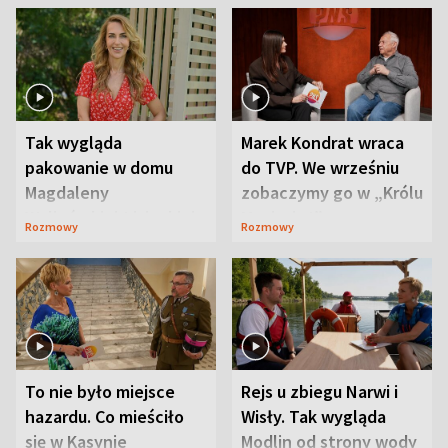
Tak wygląda
Marek Kondrat wraca
pakowanie w domu
do TVP. We wrześniu
Magdaleny
zobaczymy go w „Królu
Waligórskiej-Lisieckiej.
Maciusiu I”
Rozmowy
Rozmowy
Mąż nie odpuszcza
To nie było miejsce
Rejs u zbiegu Narwi i
hazardu. Co mieściło
Wisły. Tak wygląda
się w Kasynie
Modlin od strony wody