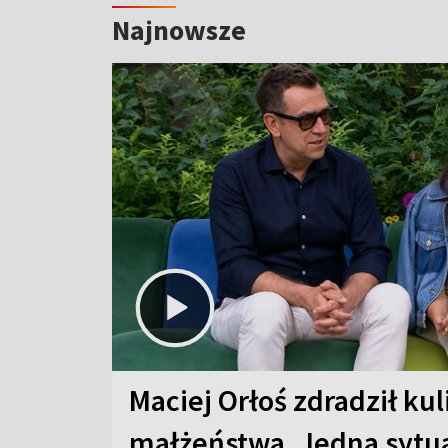
Najnowsze
Maciej Orłoś zdradził kul
małżeństwa. Jedna sytua