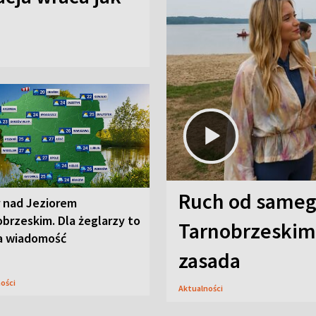
Ruch od sameg
r nad Jeziorem
brzeskim. Dla żeglarzy to
Tarnobrzeskim,
a wiadomość
zasada
ności
Aktualności