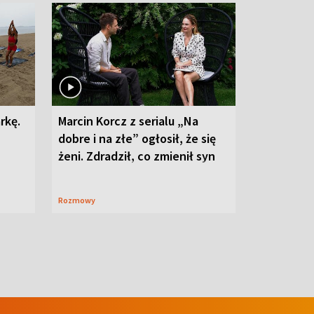
rkę.
Marcin Korcz z serialu „Na
dobre i na złe” ogłosił, że się
żeni. Zdradził, co zmienił syn
Rozmowy