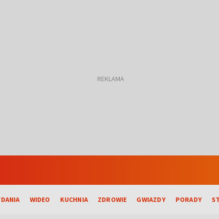
DANIA
WIDEO
KUCHNIA
ZDROWIE
GWIAZDY
PORADY
S