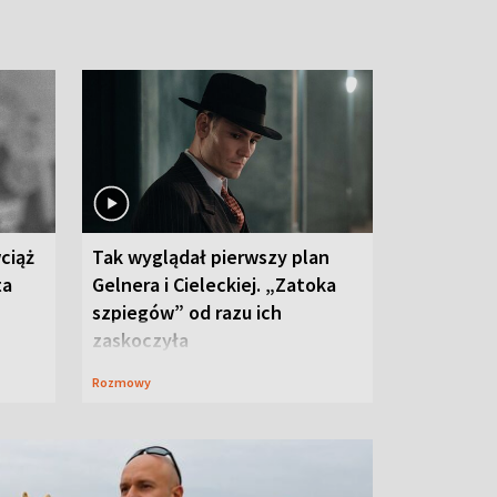
ciąż
Tak wyglądał pierwszy plan
ta
Gelnera i Cieleckiej. „Zatoka
szpiegów” od razu ich
zaskoczyła
Rozmowy