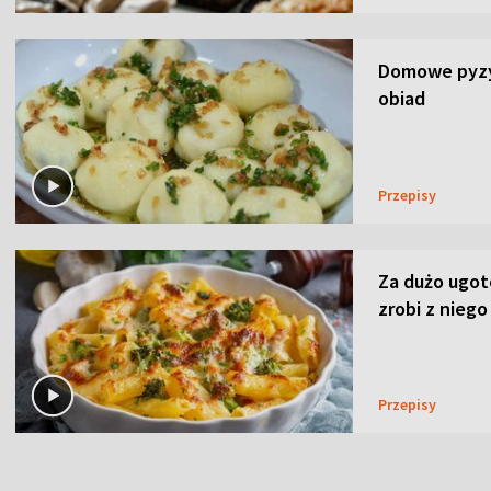
Domowe pyzy 
obiad
Przepisy
Za dużo ugo
zrobi z niego
Przepisy