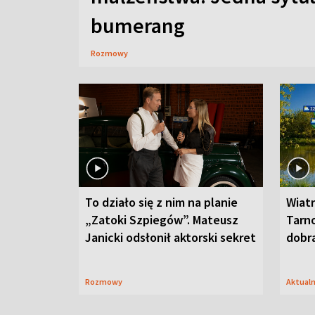
bumerang
Rozmowy
To działo się z nim na planie
Wiat
„Zatoki Szpiegów”. Mateusz
Tarno
Janicki odsłonił aktorski sekret
dobr
Rozmowy
Aktual