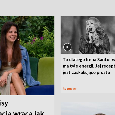
To dlatego Irena Santor w
ma tyle energii. Jej recep
jest zaskakująco prosta
Rozmowy
isy
cja wraca jak