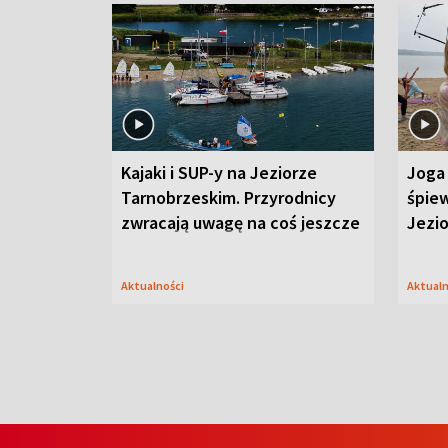
Kajaki i SUP-y na Jeziorze
Joga 
Tarnobrzeskim. Przyrodnicy
śpiew
zwracają uwagę na coś jeszcze
Jezi
Aktualności
Aktual