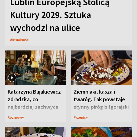
Lublin Europejską Stolicą
Kultury 2029. Sztuka
wychodzi na ulice
Aktualności
Katarzyna Bujakiewicz
Ziemniaki, kasza i
zdradziła, co
twaróg. Tak powstaje
najbardziej zachwyca
słynny piróg biłgorajski
ją w Lublinie
Rozmowy
Przepisy