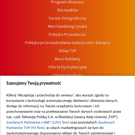
Program dla prasy
Dla mediów
Serwis fotograficzny
Merchandising (znaki)
Polityka Prywatności
Polityka przeciwdziałania nadużyciom i korupcji
Sklep TVP
Biuro Reklamy
Oferta Dystrybucyjna
Oferta Handlowa
Dostępność
Szanujemy Twoją prywatność
Moje zgody
Kliknij "Akceptuję i przechodzę do serwisu", aby wyrazić zgody na
Procedura zgłoszeń wewnętrznych
korzystanie z technologii automatycznego śledzenia i zbierania danych,
dostęp do informacji na Twoim urządzeniu końcowym i ich
przechowywanie oraz na przetwarzanie Twoich danych osobowych przez
nas, czyli Telewizję Polską S.A. w likwidacji (zwaną dalej również „TVP”),
Zaufanych Partnerów z IAB* (1201 firm)
oraz pozostałych
Zaufanych
Partnerów TVP (93 firm)
, w celach marketingowych (w tym do
zautomatyzowanego dopasowania reklam do Twoich zainteresowań i