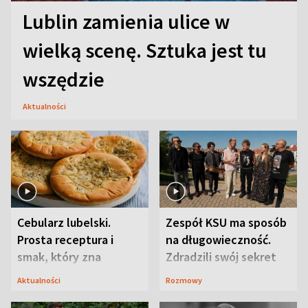
Lublin zamienia ulice w
wielką scenę. Sztuka jest tu
wszędzie
Aktualności
Cebularz lubelski.
Zespół KSU ma sposób
Prosta receptura i
na długowieczność.
smak, który zna
Zdradzili swój sekret
Lubelszczyzna
Aktualności
Rozmowy