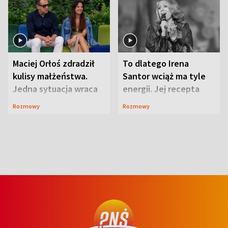
Maciej Orłoś zdradził
To dlatego Irena
kulisy małżeństwa.
Santor wciąż ma tyle
Jedna sytuacja wraca
energii. Jej recepta
jak bumerang
jest zaskakująco
Rozmowy
Rozmowy
prosta