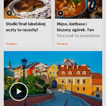
Słodki finał lubelskiej
Mięso, kiełbasa i
uczty to racuchy!
kiszony ogórek. Ten
forszmak to prawdziwa
uczta
Przepisy
Przepisy