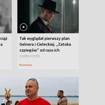
ciąż
Tak wyglądał pierwszy plan
ta
Gelnera i Cieleckiej. „Zatoka
szpiegów” od razu ich
zaskoczyła
Rozmowy