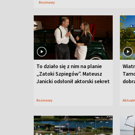
Rozmowy
To działo się z nim na planie
Wiat
„Zatoki Szpiegów”. Mateusz
Tarno
Janicki odsłonił aktorski sekret
dobr
Rozmowy
Aktual