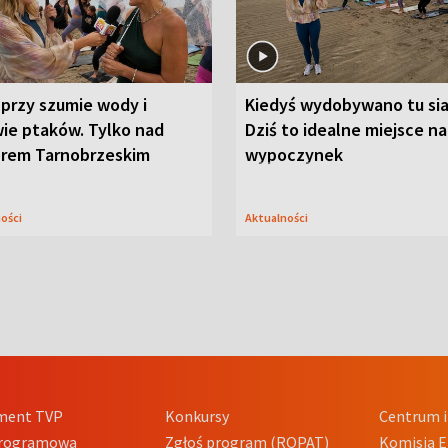
przy szumie wody i
Kiedyś wydobywano tu sia
ie ptaków. Tylko nad
Dziś to idealne miejsce na
orem Tarnobrzeskim
wypoczynek
ności
Aktualności
ment TVP
Konkursy
Centrum i
Programowa
Zgłoś program (ROPAT)
Komisja E