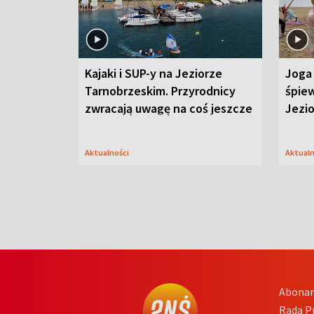
Kajaki i SUP-y na Jeziorze
Joga 
Tarnobrzeskim. Przyrodnicy
śpiew
zwracają uwagę na coś jeszcze
Jezi
Aktualności
Aktual
Abona
Rada 