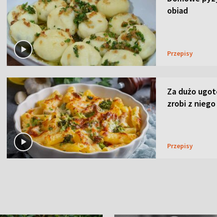
obiad
Przepisy
Za dużo ugo
zrobi z niego
Przepisy