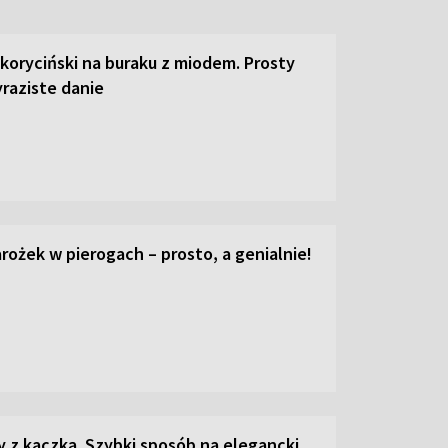
 koryciński na buraku z miodem. Prosty
raziste danie
ożek w pierogach – prosto, a genialnie!
z kaczką. Szybki sposób na elegancki