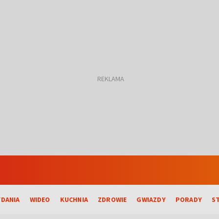
DANIA
WIDEO
KUCHNIA
ZDROWIE
GWIAZDY
PORADY
S