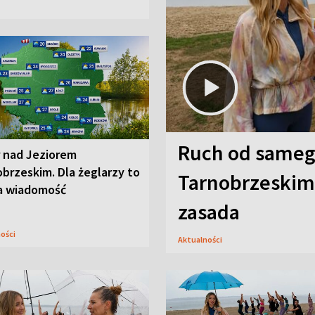
Ruch od sameg
r nad Jeziorem
brzeskim. Dla żeglarzy to
Tarnobrzeskim,
a wiadomość
zasada
ności
Aktualności