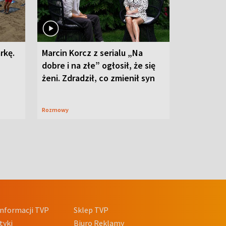
rkę.
Marcin Korcz z serialu „Na
dobre i na złe” ogłosił, że się
żeni. Zdradził, co zmienił syn
Rozmowy
nformacji TVP
Sklep TVP
tyki
Biuro Reklamy