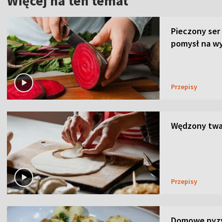
Więcej na ten temat
Pieczony ser
pomysł na wy
Przepisy
Wędzony twar
Przepisy
Domowe pyzy 