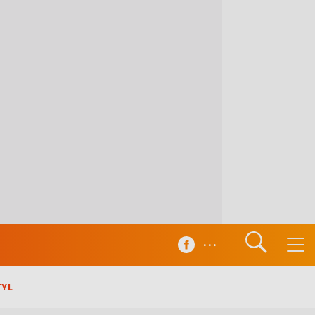
...
TYL