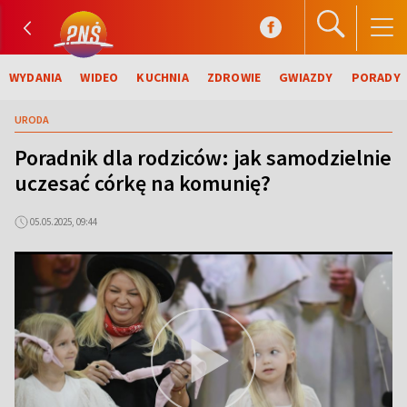
WYDANIA
WIDEO
KUCHNIA
ZDROWIE
GWIAZDY
PORADY
URODA
Poradnik dla rodziców: jak samodzielnie
uczesać córkę na komunię?
05.05.2025, 09:44