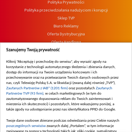
Polityka Prywatności
Polityka przeciwdziałania nadużyciom i korupcji
Sklep TVP
Biuro Reklamy
Oferta Dystrybucyjna
Oferta Handlowa
Dostępność
Szanujemy Twoją prywatność
Moje zgody
Kliknij "Akceptuję i przechodzę do serwisu", aby wyrazić zgody na
Procedura zgłoszeń wewnętrznych
korzystanie z technologii automatycznego śledzenia i zbierania danych,
dostęp do informacji na Twoim urządzeniu końcowym i ich
przechowywanie oraz na przetwarzanie Twoich danych osobowych przez
nas, czyli Telewizję Polską S.A. w likwidacji (zwaną dalej również „TVP”),
Zaufanych Partnerów z IAB* (1201 firm)
oraz pozostałych
Zaufanych
Partnerów TVP (93 firm)
, w celach marketingowych (w tym do
zautomatyzowanego dopasowania reklam do Twoich zainteresowań i
mierzenia ich skuteczności) i pozostałych, które wskazujemy poniżej, a
także zgody na udostępnianie przez nas identyfikatora PPID do Google.
Twoje dane osobowe zbierane podczas odwiedzania przez Ciebie naszych
poszczególnych serwisów
zwanych dalej „Portalem”, w tym informacje
zapisywane za pomocą technologii takich jak: pliki cookie, sygnalizatory