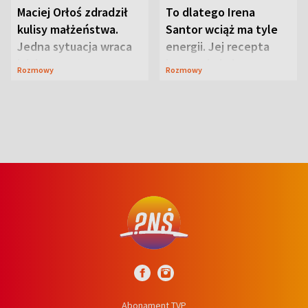
Maciej Orłoś zdradził
To dlatego Irena
kulisy małżeństwa.
Santor wciąż ma tyle
Jedna sytuacja wraca
energii. Jej recepta
jak bumerang
jest zaskakująco
Rozmowy
Rozmowy
prosta
Abonament TVP