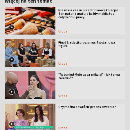
Więcej na ten temat
Nie masz czasu przed firmową kolacją?
Ten patent uratuje każdy makijaż po
całym dniu pracy
Uroda
Finał 8. edycji programu: Twoja nowa
figura
Uroda
"Ratunku! Moje usta znikają!" - jak temu
zaradzić?
Uroda
Czy można odwrócić proces siwienia?
Uroda