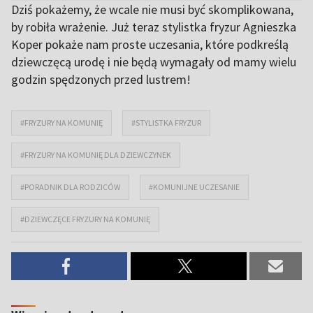
Dziś pokażemy, że wcale nie musi być skomplikowana,
by robiła wrażenie. Już teraz stylistka fryzur Agnieszka
Koper pokaże nam proste uczesania, które podkreślą
dziewczęcą urodę i nie będą wymagały od mamy wielu
godzin spędzonych przed lustrem!
#FRYZURY NA KOMUNIĘ
#STYLISTKA FRYZUR
#FRYZURY NA KOMUNIĘ DLA DZIEWCZYNEK
#PORADNIK DLA RODZICÓW
#KOMUNIJNE UCZESANIE
#DZIEWCZĘCE FRYZURY NA KOMUNIĘ