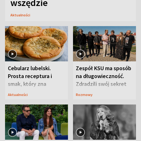
wszędzie
Aktualności
Cebularz lubelski.
Zespół KSU ma sposób
Prosta receptura i
na długowieczność.
smak, który zna
Zdradzili swój sekret
Lubelszczyzna
Aktualności
Rozmowy