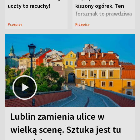
uczty to racuchy!
kiszony ogórek. Ten
forszmak to prawdziwa
uczta
Przepisy
Przepisy
Lublin zamienia ulice w
wielką scenę. Sztuka jest tu