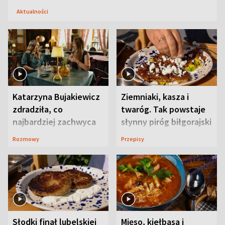
Aktualności
Katarzyna Bujakiewicz
Ziemniaki, kasza i
zdradziła, co
twaróg. Tak powstaje
najbardziej zachwyca
słynny piróg biłgorajski
ją w Lublinie
Rozmowy
Przepisy
Słodki finał lubelskiej
Mięso, kiełbasa i