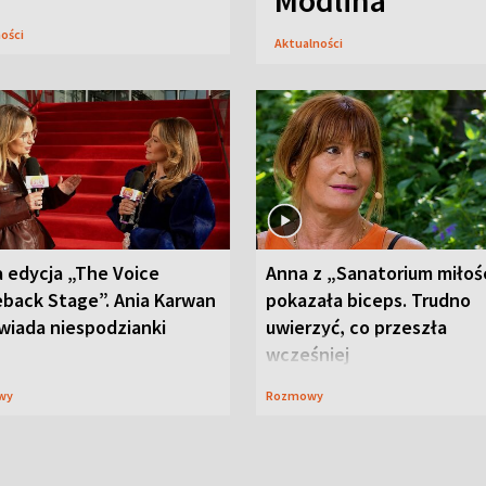
Modlina
ności
Aktualności
 edycja „The Voice
Anna z „Sanatorium miłoś
back Stage”. Ania Karwan
pokazała biceps. Trudno
wiada niespodzianki
uwierzyć, co przeszła
wcześniej
wy
Rozmowy