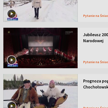
Pytanie na Śnia
Jubileusz 200
Narodowej
Pytanie na Śnia
Prognoza pog
Chochołowsk
Pytanie na Śnia