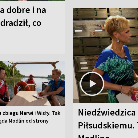
a dobre i na
Zdradził, co
Niedźwiedzica
u zbiegu Narwi i Wisły. Tak
ąda Modlin od strony
Piłsudskiemu. 
y