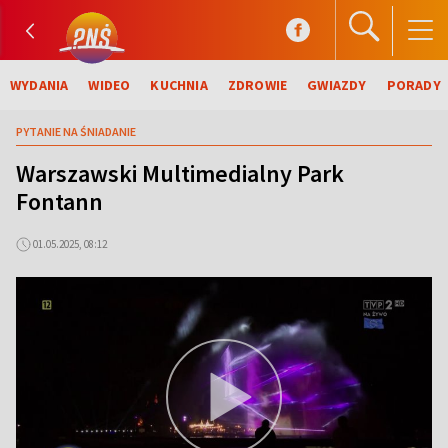
WYDANIA
WIDEO
KUCHNIA
ZDROWIE
GWIAZDY
PORADY
PYTANIE NA ŚNIADANIE
Warszawski Multimedialny Park
Fontann
01.05.2025, 08:12