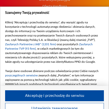
Oferta Handlowa
Dostępność
Szanujemy Twoją prywatność
Moje zgody
Kliknij "Akceptuję i przechodzę do serwisu", aby wyrazić zgody na
Procedura zgłoszeń wewnętrznych
korzystanie z technologii automatycznego śledzenia i zbierania danych,
dostęp do informacji na Twoim urządzeniu końcowym i ich
przechowywanie oraz na przetwarzanie Twoich danych osobowych przez
nas, czyli Telewizję Polską S.A. w likwidacji (zwaną dalej również „TVP”),
Zaufanych Partnerów z IAB* (1201 firm)
oraz pozostałych
Zaufanych
Partnerów TVP (93 firm)
, w celach marketingowych (w tym do
zautomatyzowanego dopasowania reklam do Twoich zainteresowań i
mierzenia ich skuteczności) i pozostałych, które wskazujemy poniżej, a
także zgody na udostępnianie przez nas identyfikatora PPID do Google.
Twoje dane osobowe zbierane podczas odwiedzania przez Ciebie naszych
poszczególnych serwisów
zwanych dalej „Portalem”, w tym informacje
zapisywane za pomocą technologii takich jak: pliki cookie, sygnalizatory
WWW lub innych podobnych technologii umożliwiających świadczenie
dopasowanych i bezpiecznych usług, personalizację treści oraz reklam,
udostępnianie funkcji mediów społecznościowych oraz analizowanie ruchu
Akceptuję i przechodzę do serwisu
w Internecie.
Twoje dane osobowe zbierane podczas odwiedzania przez Ciebie
Ustawienia zaawansowane