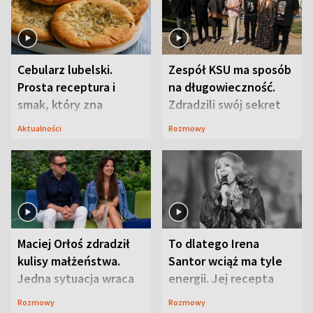
Cebularz lubelski.
Zespół KSU ma sposób
Prosta receptura i
na długowieczność.
smak, który zna
Zdradzili swój sekret
Lubelszczyzna
Aktualności
Rozmowy
Maciej Orłoś zdradził
To dlatego Irena
kulisy małżeństwa.
Santor wciąż ma tyle
Jedna sytuacja wraca
energii. Jej recepta
jak bumerang
jest zaskakująco
Rozmowy
Rozmowy