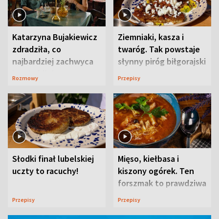
Katarzyna Bujakiewicz
Ziemniaki, kasza i
zdradziła, co
twaróg. Tak powstaje
najbardziej zachwyca
słynny piróg biłgorajski
ją w Lublinie
Rozmowy
Przepisy
Słodki finał lubelskiej
Mięso, kiełbasa i
uczty to racuchy!
kiszony ogórek. Ten
forszmak to prawdziwa
uczta
Przepisy
Przepisy