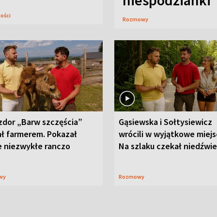
niespodzianki
ności
Rozmowy
zdor „Barw szczęścia”
Gąsiewska i Sołtysiewicz
ał farmerem. Pokazał
wrócili w wyjątkowe miejs
e niezwykłe ranczo
Na szlaku czekał niedźwi
wy
Rozmowy