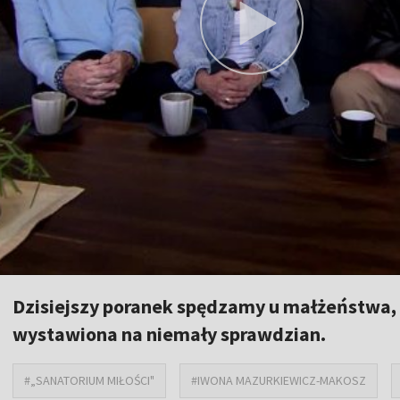
Dzisiejszy poranek spędzamy u małżeństwa,
wystawiona na niemały sprawdzian.
#„SANATORIUM MIŁOŚCI"
#IWONA MAZURKIEWICZ-MAKOSZ