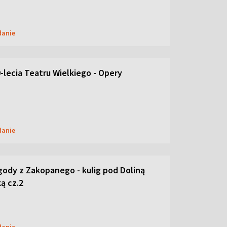
danie
-lecia Teatru Wielkiego - Opery
danie
ody z Zakopanego - kulig pod Doliną
ą cz.2
danie