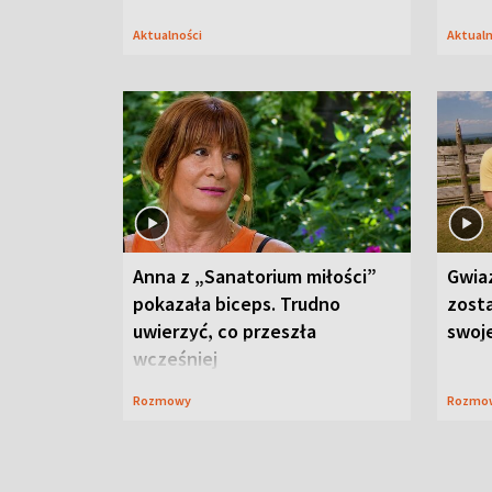
Aktualności
Aktual
Anna z „Sanatorium miłości”
Gwia
pokazała biceps. Trudno
zost
uwierzyć, co przeszła
swoj
wcześniej
Rozmowy
Rozmo