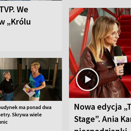
TVP. We
w „Królu
Nowa edycja „
budynek ma ponad dwa
etry. Skrywa wiele
Stage”. Ania K
mnic