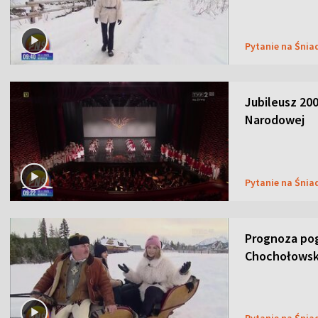
Pytanie na Śnia
Jubileusz 200
Narodowej
Pytanie na Śnia
Prognoza pog
Chochołowsk
Pytanie na Śnia