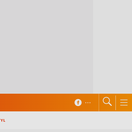
...
TYL