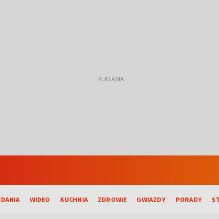
DANIA
WIDEO
KUCHNIA
ZDROWIE
GWIAZDY
PORADY
S