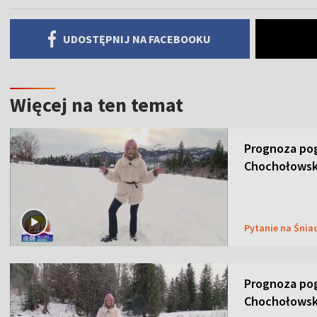
UDOSTĘPNIJ NA FACEBOOKU
Więcej na ten temat
Prognoza pog
Chochołowsk
Pytanie na Śnia
Prognoza pog
Chochołowsk