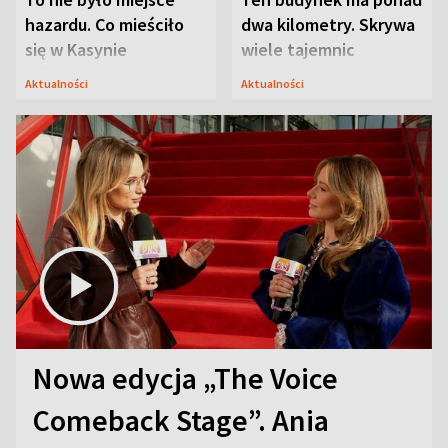
hazardu. Co mieściło
dwa kilometry. Skrywa
się w Kasynie
wiele tajemnic
Oficerskim?
Aktualności
Aktualności
Nowa edycja „The Voice
Comeback Stage”. Ania