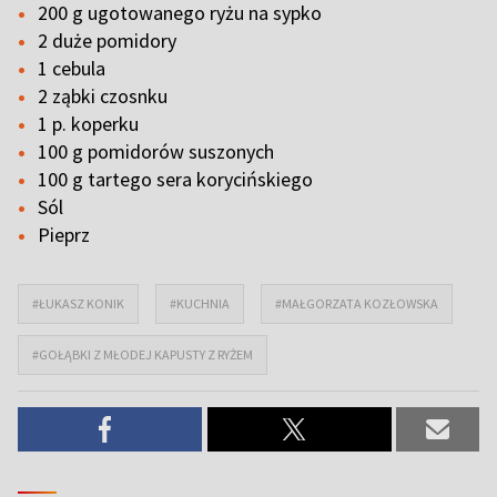
200 g ugotowanego ryżu na sypko
2 duże pomidory
1 cebula
2 ząbki czosnku
1 p. koperku
100 g pomidorów suszonych
100 g tartego sera korycińskiego
Sól
Pieprz
#ŁUKASZ KONIK
#KUCHNIA
#MAŁGORZATA KOZŁOWSKA
#GOŁĄBKI Z MŁODEJ KAPUSTY Z RYŻEM