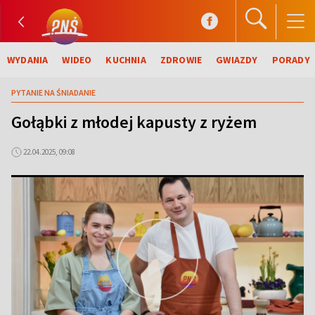
WYDANIA
WIDEO
KUCHNIA
ZDROWIE
GWIAZDY
PORADY
PYTANIE NA ŚNIADANIE
Gołąbki z młodej kapusty z ryżem
22.04.2025, 09:08