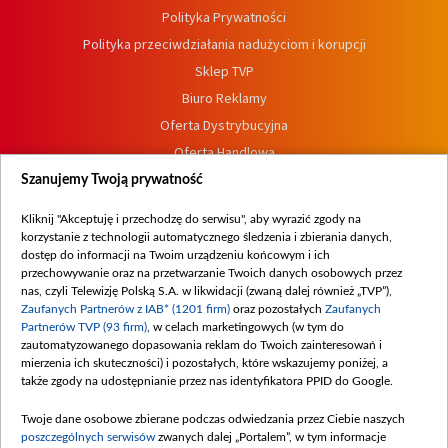
Polityka Prywatności
Polityka przeciwdziałania nadużyciom i korupcji
Sklep TVP
Biuro Reklamy
Oferta Dystrybucyjna
Oferta Handlowa
Dostępność
Szanujemy Twoją prywatność
Moje zgody
Kliknij "Akceptuję i przechodzę do serwisu", aby wyrazić zgody na
Procedura zgłoszeń wewnętrznych
korzystanie z technologii automatycznego śledzenia i zbierania danych,
dostęp do informacji na Twoim urządzeniu końcowym i ich
przechowywanie oraz na przetwarzanie Twoich danych osobowych przez
nas, czyli Telewizję Polską S.A. w likwidacji (zwaną dalej również „TVP”),
Zaufanych Partnerów z IAB* (1201 firm)
oraz pozostałych
Zaufanych
Partnerów TVP (93 firm)
, w celach marketingowych (w tym do
zautomatyzowanego dopasowania reklam do Twoich zainteresowań i
mierzenia ich skuteczności) i pozostałych, które wskazujemy poniżej, a
także zgody na udostępnianie przez nas identyfikatora PPID do Google.
Twoje dane osobowe zbierane podczas odwiedzania przez Ciebie naszych
poszczególnych serwisów
zwanych dalej „Portalem”, w tym informacje