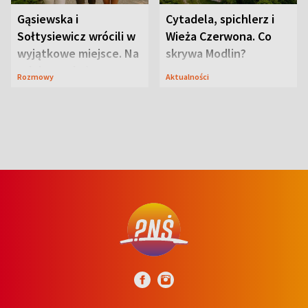
Gąsiewska i
Cytadela, spichlerz i
Sołtysiewicz wrócili w
Wieża Czerwona. Co
wyjątkowe miejsce. Na
skrywa Modlin?
szlaku czekał
Rozmowy
Aktualności
niedźwiedź