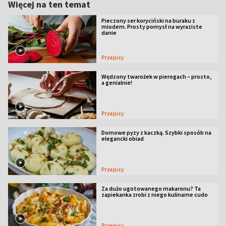
Więcej na ten temat
Pieczony ser koryciński na buraku z
miodem. Prosty pomysł na wyraziste
danie
Przepisy
Wędzony twarożek w pierogach – prosto,
a genialnie!
Przepisy
Domowe pyzy z kaczką. Szybki sposób na
elegancki obiad
Przepisy
Za dużo ugotowanego makaronu? Ta
zapiekanka zrobi z niego kulinarne cudo
Przepisy