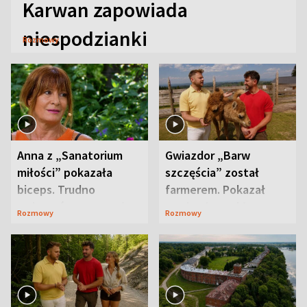
Karwan zapowiada
niespodzianki
Rozmowy
Anna z „Sanatorium
Gwiazdor „Barw
miłości” pokazała
szczęścia” został
biceps. Trudno
farmerem. Pokazał
uwierzyć, co przeszła
swoje niezwykłe
Rozmowy
Rozmowy
wcześniej
ranczo