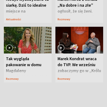
siarkę. Dziś to idealne
„Na dobre i na złe”
miejsce na
ogłosił, że się żeni.
wypoczynek
Zdradził, co zmienił
Aktualności
Rozmowy
syn
Tak wygląda
Marek Kondrat wraca
pakowanie w domu
do TVP. We wrześniu
Magdaleny
zobaczymy go w „Królu
Waligórskiej-Lisieckiej.
Maciusiu I”
Rozmowy
Rozmowy
Mąż nie odpuszcza