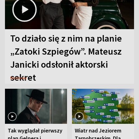
To działo się z nim na planie
„Zatoki Szpiegów”. Mateusz
Janicki odsłonił aktorski
sekret
Rozmowy
Tak wyglądał pierwszy
Wiatr nad Jeziorem
plan Gelnera i
Tarnobrzeskim. Dla