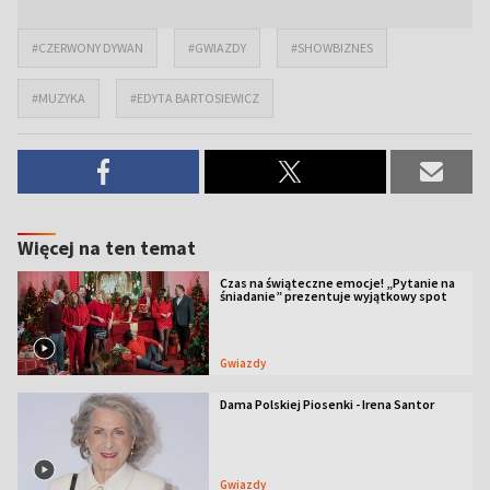
#CZERWONY DYWAN
#GWIAZDY
#SHOWBIZNES
#MUZYKA
#EDYTA BARTOSIEWICZ
Więcej na ten temat
Czas na świąteczne emocje! „Pytanie na
śniadanie” prezentuje wyjątkowy spot
Gwiazdy
Dama Polskiej Piosenki - Irena Santor
Gwiazdy