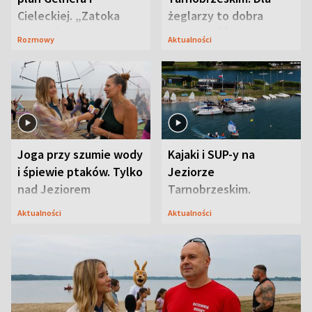
Cieleckiej. „Zatoka
żeglarzy to dobra
szpiegów” od razu ich
wiadomość
Rozmowy
Aktualności
zaskoczyła
Joga przy szumie wody
Kajaki i SUP-y na
i śpiewie ptaków. Tylko
Jeziorze
nad Jeziorem
Tarnobrzeskim.
Tarnobrzeskim
Przyrodnicy zwracają
Aktualności
Aktualności
uwagę na coś jeszcze