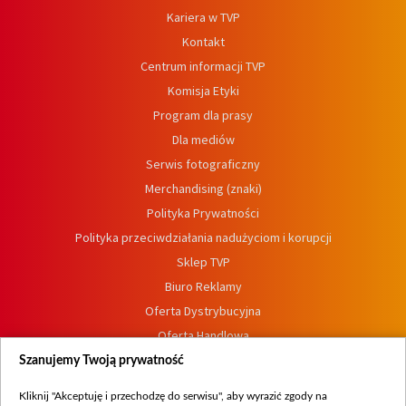
Kariera w TVP
Kontakt
Centrum informacji TVP
Komisja Etyki
Program dla prasy
Dla mediów
Serwis fotograficzny
Merchandising (znaki)
Polityka Prywatności
Polityka przeciwdziałania nadużyciom i korupcji
Sklep TVP
Biuro Reklamy
Oferta Dystrybucyjna
Oferta Handlowa
Dostępność
Szanujemy Twoją prywatność
Moje zgody
Kliknij "Akceptuję i przechodzę do serwisu", aby wyrazić zgody na