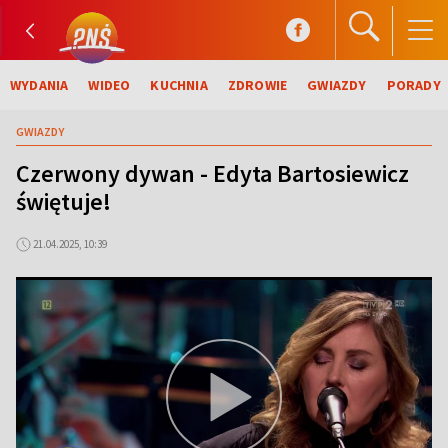
WYDANIA
WIDEO
KUCHNIA
ZDROWIE
GWIAZDY
PORADY
GWIAZDY
Czerwony dywan - Edyta Bartosiewicz
świętuje!
21.04.2025, 10:39