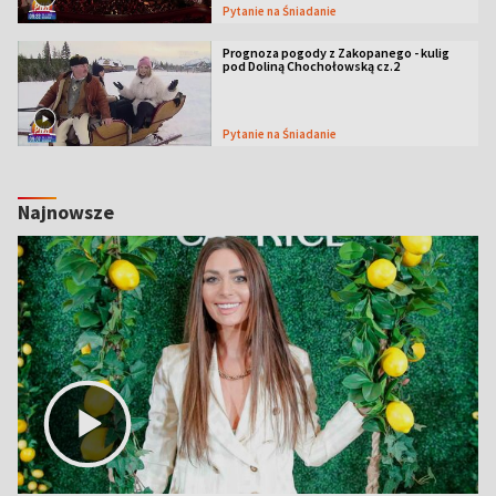
Pytanie na Śniadanie
Prognoza pogody z Zakopanego - kulig
pod Doliną Chochołowską cz.2
Pytanie na Śniadanie
Najnowsze