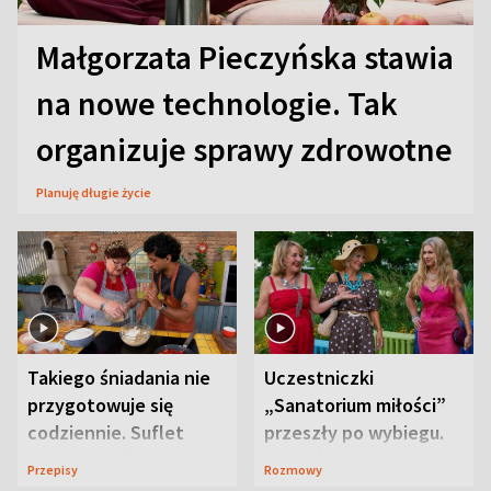
Małgorzata Pieczyńska stawia
na nowe technologie. Tak
organizuje sprawy zdrowotne
Planuję długie życie
Takiego śniadania nie
Uczestniczki
przygotowuje się
„Sanatorium miłości”
codziennie. Suflet
przeszły po wybiegu.
serowy zachwyca
Te stylizacje
Przepisy
Rozmowy
smakiem
przyciągały wzrok