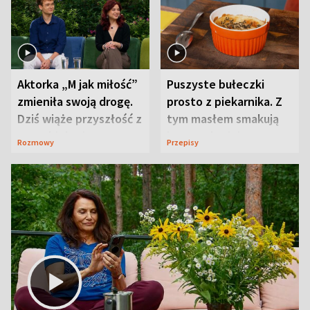
Aktorka „M jak miłość”
Puszyste bułeczki
zmieniła swoją drogę.
prosto z piekarnika. Z
Dziś wiąże przyszłość z
tym masłem smakują
neurobiologią
jeszcze lepiej
Rozmowy
Przepisy