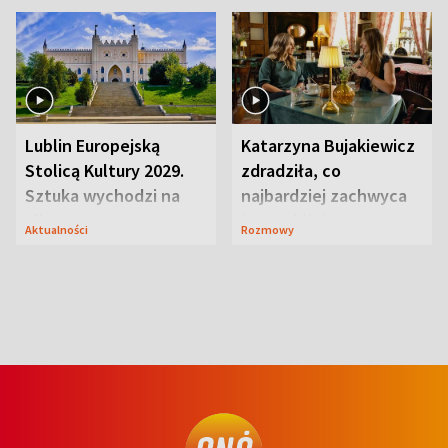
Lublin Europejską
Katarzyna Bujakiewicz
Stolicą Kultury 2029.
zdradziła, co
Sztuka wychodzi na
najbardziej zachwyca
ulice
ją w Lublinie
Aktualności
Rozmowy