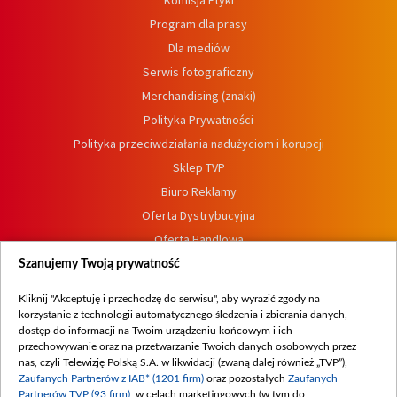
Komisja Etyki
Program dla prasy
Dla mediów
Serwis fotograficzny
Merchandising (znaki)
Polityka Prywatności
Polityka przeciwdziałania nadużyciom i korupcji
Sklep TVP
Biuro Reklamy
Oferta Dystrybucyjna
Oferta Handlowa
Dostępność
Szanujemy Twoją prywatność
Moje zgody
Kliknij "Akceptuję i przechodzę do serwisu", aby wyrazić zgody na
Procedura zgłoszeń wewnętrznych
korzystanie z technologii automatycznego śledzenia i zbierania danych,
dostęp do informacji na Twoim urządzeniu końcowym i ich
przechowywanie oraz na przetwarzanie Twoich danych osobowych przez
nas, czyli Telewizję Polską S.A. w likwidacji (zwaną dalej również „TVP”),
Zaufanych Partnerów z IAB* (1201 firm)
oraz pozostałych
Zaufanych
Partnerów TVP (93 firm)
, w celach marketingowych (w tym do