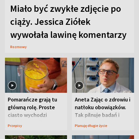
Miało być zwykłe zdjęcie po
ciąży. Jessica Ziółek
wywołała lawinę komentarzy
Rozmowy
Pomarańcze grają tu
Aneta Zając o zdrowiu i
główną rolę. Proste
natłoku obowiązków.
ciasto wychodzi
Tak pilnuje badań i
wyjątkowo wilgotne
wizyt
Przepisy
Planuję długie życie