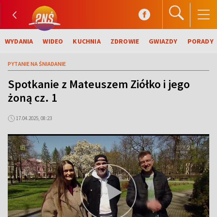
WYDANIA
WIDEO
KUCHNIA
ZDROWIE
GWIAZDY
PORADY
PYTANIE NA ŚNIADANIE
Spotkanie z Mateuszem Ziółko i jego
żoną cz. 1
17.04.2025, 08:23