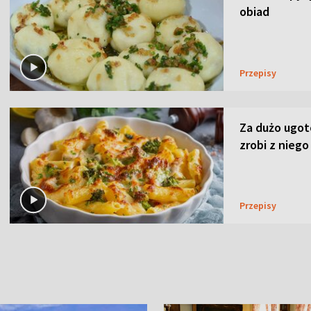
obiad
Przepisy
Za dużo ugo
zrobi z niego
Przepisy