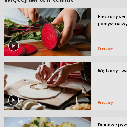
Pieczony ser
pomysł na wy
Przepisy
Wędzony twar
Przepisy
Domowe pyzy 