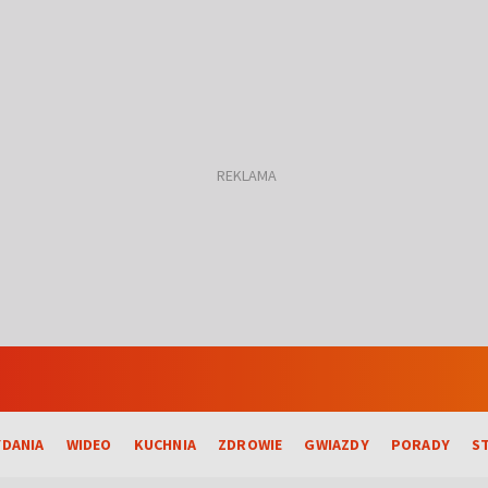
DANIA
WIDEO
KUCHNIA
ZDROWIE
GWIAZDY
PORADY
S