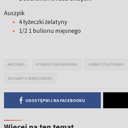
Auszpik
4 łyżeczki żelatyny
1/2 1 bulionu mięsnego
#KUCHNIA
#TOMASZ KRÓLIKOWSKI
#ANNA STRAŻYŃSKA
#SCHAB PO WARSZAWSKU
UDOSTĘPNIJ NA FACEBOOKU
Więcej na ten temat