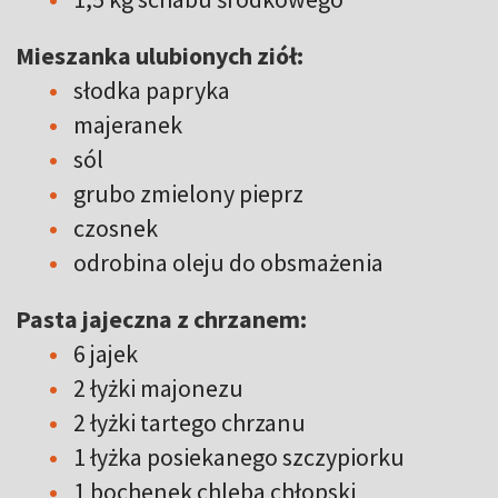
Mieszanka ulubionych ziół:
słodka papryka
majeranek
sól
grubo zmielony pieprz
czosnek
odrobina oleju do obsmażenia
Pasta jajeczna z chrzanem:
6 jajek
2 łyżki majonezu
2 łyżki tartego chrzanu
1 łyżka posiekanego szczypiorku
1 bochenek chleba chłopski