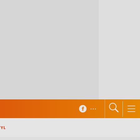
...
TYL