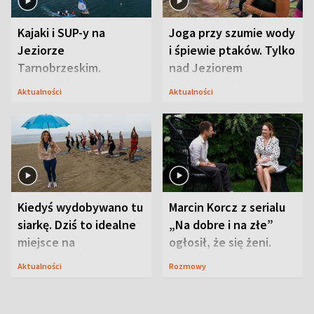
Kajaki i SUP-y na
Joga przy szumie wody
Jeziorze
i śpiewie ptaków. Tylko
Tarnobrzeskim.
nad Jeziorem
Przyrodnicy zwracają
Tarnobrzeskim
Aktualności
Aktualności
uwagę na coś jeszcze
Kiedyś wydobywano tu
Marcin Korcz z serialu
siarkę. Dziś to idealne
„Na dobre i na złe”
miejsce na
ogłosił, że się żeni.
wypoczynek
Zdradził, co zmienił
Aktualności
Rozmowy
syn