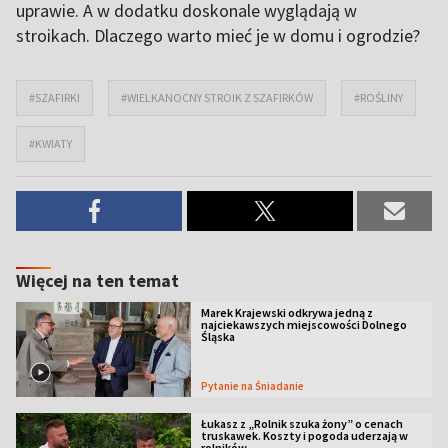
uprawie. A w dodatku doskonale wyglądają w
stroikach. Dlaczego warto mieć je w domu i ogrodzie?
#SZAFIRKI
#WIELKANOCNY STROIK Z SZAFIRKÓW
#ROŚLINY
#KWIATY
Więcej na ten temat
Marek Krajewski odkrywa jedną z
najciekawszych miejscowości Dolnego
Śląska
Pytanie na Śniadanie
Łukasz z „Rolnik szuka żony” o cenach
truskawek. Koszty i pogoda uderzają w
rolników