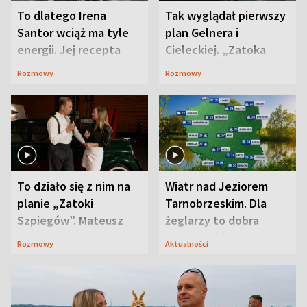
To dlatego Irena
Tak wyglądał pierwszy
Santor wciąż ma tyle
plan Gelnera i
energii. Jej recepta
Cieleckiej. „Zatoka
jest zaskakująco
szpiegów” od razu ich
Rozmowy
Rozmowy
prosta
zaskoczyła
To działo się z nim na
Wiatr nad Jeziorem
planie „Zatoki
Tarnobrzeskim. Dla
Szpiegów”. Mateusz
żeglarzy to dobra
Janicki odsłonił
wiadomość
Rozmowy
Aktualności
aktorski sekret