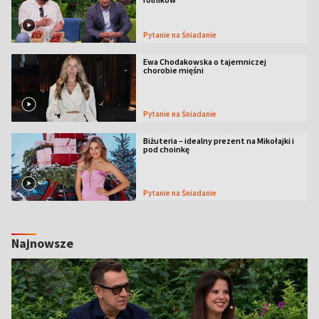
Pytanie na Śniadanie
Ewa Chodakowska o tajemniczej
chorobie mięśni
Pytanie na Śniadanie
Biżuteria – idealny prezent na Mikołajki i
pod choinkę
Pytanie na Śniadanie
Najnowsze