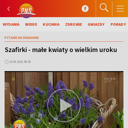
WYDANIA
WIDEO
KUCHNIA
ZDROWIE
GWIAZDY
PORADY
PYTANIE NA ŚNIADANIE
Szafirki - małe kwiaty o wielkim uroku
14.04.2025, 08:39