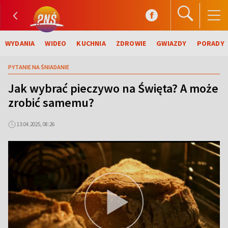
WYDANIA
WIDEO
KUCHNIA
ZDROWIE
GWIAZDY
PORADY
PYTANIE NA ŚNIADANIE
Jak wybrać pieczywo na Święta? A może
zrobić samemu?
13.04.2025, 08:26