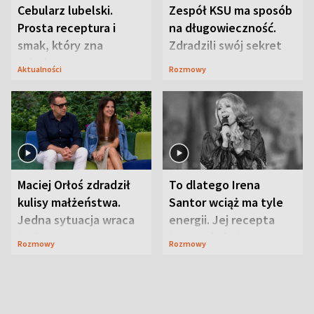
Cebularz lubelski.
Zespół KSU ma sposób
Prosta receptura i
na długowieczność.
smak, który zna
Zdradzili swój sekret
Lubelszczyzna
Aktualności
Rozmowy
Maciej Orłoś zdradził
To dlatego Irena
kulisy małżeństwa.
Santor wciąż ma tyle
Jedna sytuacja wraca
energii. Jej recepta
jak bumerang
jest zaskakująco
Rozmowy
Rozmowy
prosta