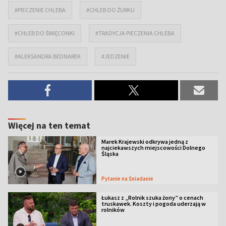
#PIECZENIE CHLEBA
#CHLEB DO ŻURKU
#CHLEB DO ŚWIĘCONKI
#TRADYCJA PIECZENIA CHLEBA
#ALEKSANDRA BEDNAREK
#JEDZENIE
Więcej na ten temat
Marek Krajewski odkrywa jedną z
najciekawszych miejscowości Dolnego
Śląska
Pytanie na Śniadanie
Łukasz z „Rolnik szuka żony” o cenach
truskawek. Koszty i pogoda uderzają w
rolników