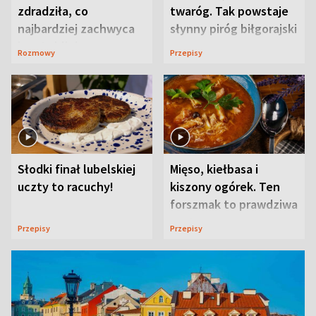
zdradziła, co
twaróg. Tak powstaje
najbardziej zachwyca
słynny piróg biłgorajski
ją w Lublinie
Rozmowy
Przepisy
Słodki finał lubelskiej
Mięso, kiełbasa i
uczty to racuchy!
kiszony ogórek. Ten
forszmak to prawdziwa
uczta
Przepisy
Przepisy