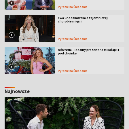
Pytanie na Śniadanie
Ewa Chodakowska o tajemniczej
chorobie mięśni
Pytanie na Śniadanie
Biżuteria – idealny prezent na Mikołajki i
pod choinkę
Pytanie na Śniadanie
Najnowsze