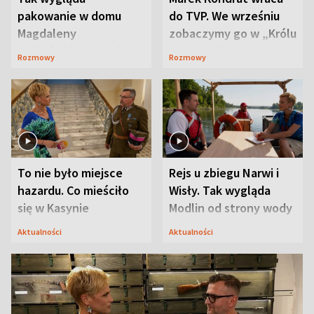
pakowanie w domu
do TVP. We wrześniu
Magdaleny
zobaczymy go w „Królu
Waligórskiej-Lisieckiej.
Maciusiu I”
Rozmowy
Rozmowy
Mąż nie odpuszcza
To nie było miejsce
Rejs u zbiegu Narwi i
hazardu. Co mieściło
Wisły. Tak wygląda
się w Kasynie
Modlin od strony wody
Oficerskim?
Aktualności
Aktualności