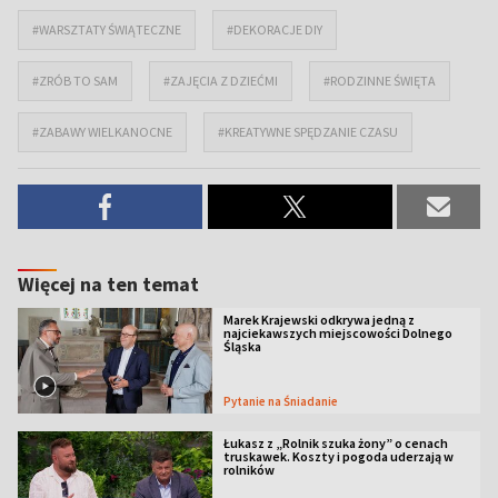
#WARSZTATY ŚWIĄTECZNE
#DEKORACJE DIY
#ZRÓB TO SAM
#ZAJĘCIA Z DZIEĆMI
#RODZINNE ŚWIĘTA
#ZABAWY WIELKANOCNE
#KREATYWNE SPĘDZANIE CZASU
Więcej na ten temat
Marek Krajewski odkrywa jedną z
najciekawszych miejscowości Dolnego
Śląska
Pytanie na Śniadanie
Łukasz z „Rolnik szuka żony” o cenach
truskawek. Koszty i pogoda uderzają w
rolników