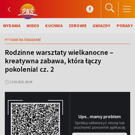
WYDANIA
WIDEO
KUCHNIA
ZDROWIE
GWIAZDY
PORADY
PYTANIE NA ŚNIADANIE
Rodzinne warsztaty wielkanocne –
kreatywna zabawa, która łączy
pokolenia! cz. 2
13.04.2025, 08:04