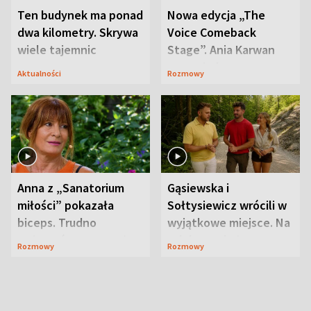
Ten budynek ma ponad
Nowa edycja „The
dwa kilometry. Skrywa
Voice Comeback
wiele tajemnic
Stage”. Ania Karwan
zapowiada
Aktualności
Rozmowy
niespodzianki
Anna z „Sanatorium
Gąsiewska i
miłości” pokazała
Sołtysiewicz wrócili w
biceps. Trudno
wyjątkowe miejsce. Na
uwierzyć, co przeszła
szlaku czekał
Rozmowy
Rozmowy
wcześniej
niedźwiedź