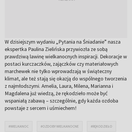
W dzisiejszym wydaniu „Pytania na Śniadanie” nasza
ekspertka Paulina Zielińska przywiozła ze sobą
prawdziwą lawinę wielkanocnych inspiracji. Dekoracje w
postaci kurczaczków, zajączków czy materiałowych
marchewek nie tylko wprowadzają w świąteczny
klimat, ale też stają się okazją do wspólnego tworzenia
z najmłodszymi. Amelia, Laura, Milena, Marianna i
Magdalena już wiedzą, że rękodzieło może być
wspaniałą zabawą – szczególnie, gdy każda ozdoba
powstaje z sercem i uśmiechem!
#WIELKANOC
#OZDOBY WIELKANOCNE
#RĘKODZIEŁO