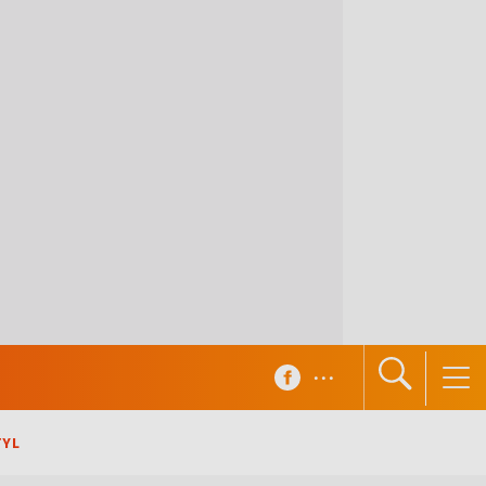
...
TYL