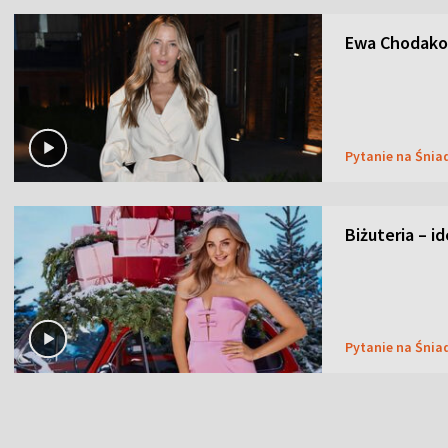
Ewa Chodakow
Pytanie na Śnia
Biżuteria – i
Pytanie na Śnia