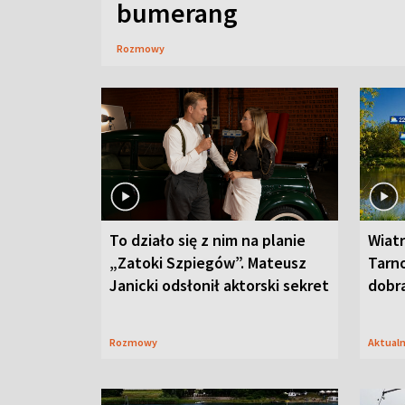
bumerang
Rozmowy
To działo się z nim na planie
Wiat
„Zatoki Szpiegów”. Mateusz
Tarno
Janicki odsłonił aktorski sekret
dobr
Rozmowy
Aktual