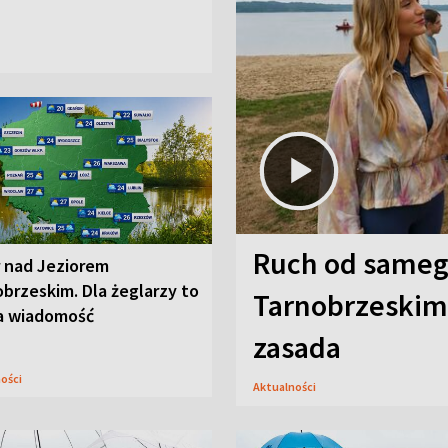
Ruch od sameg
r nad Jeziorem
brzeskim. Dla żeglarzy to
Tarnobrzeskim,
a wiadomość
zasada
ności
Aktualności