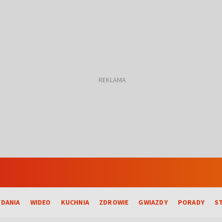
DANIA
WIDEO
KUCHNIA
ZDROWIE
GWIAZDY
PORADY
S