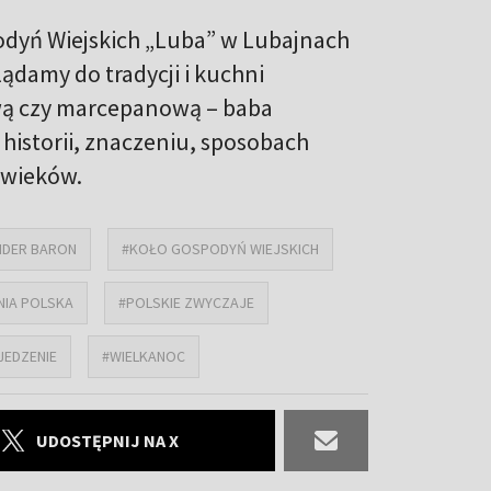
dyń Wiejskich „Luba” w Lubajnach
damy do tradycji i kuchni
wą czy marcepanową – baba
historii, znaczeniu, sposobach
i wieków.
NDER BARON
#KOŁO GOSPODYŃ WIEJSKICH
NIA POLSKA
#POLSKIE ZWYCZAJE
JEDZENIE
#WIELKANOC
UDOSTĘPNIJ NA X