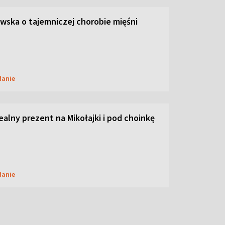
ska o tajemniczej chorobie mięśni
danie
dealny prezent na Mikołajki i pod choinkę
danie