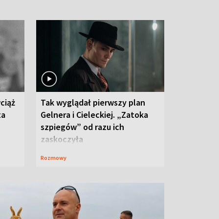
ciąż
Tak wyglądał pierwszy plan
ta
Gelnera i Cieleckiej. „Zatoka
szpiegów” od razu ich
zaskoczyła
Rozmowy