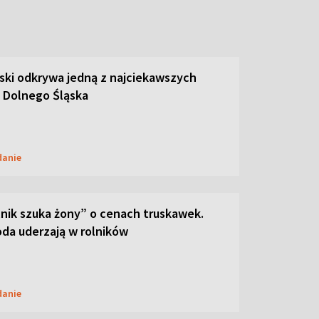
ski odkrywa jedną z najciekawszych
 Dolnego Śląska
danie
lnik szuka żony” o cenach truskawek.
oda uderzają w rolników
danie