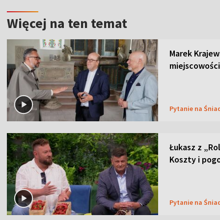
Więcej na ten temat
Marek Krajew
miejscowości
Pytanie na Śnia
Łukasz z „Ro
Koszty i pog
Pytanie na Śnia