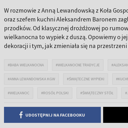
W rozmowie z Anną Lewandowską z Koła Gospo
oraz szefem kuchni Aleksandrem Baronem zaglą
przodków. Od klasycznej drożdżowej po rumo
wielkanocna to wypiek z duszą. Opowiemy o jej 
dekoracji i tym, jak zmieniała się na przestrzen
#BABA WIELKANOCNA
#WIELKANOCNE TRADYCJE
#ALEKSA
#ANNA LEWANDOWSKA KGW
#ŚWIĄTECZNE WYPIEKI
#KUCH
#WIELKANOC
#ROSÓŁ POLSKI
#ŚWIĄTECZNY STÓŁ
#
UDOSTĘPNIJ NA FACEBOOKU