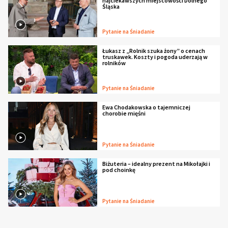
najciekawszych miejscowości Dolnego
Śląska
Pytanie na Śniadanie
Łukasz z „Rolnik szuka żony” o cenach
truskawek. Koszty i pogoda uderzają w
rolników
Pytanie na Śniadanie
Ewa Chodakowska o tajemniczej
chorobie mięśni
Pytanie na Śniadanie
Biżuteria – idealny prezent na Mikołajki i
pod choinkę
Pytanie na Śniadanie