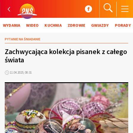
WYDANIA
WIDEO
KUCHNIA
ZDROWIE
GWIAZDY
PORADY
PYTANIE NA ŚNIADANIE
Zachwycająca kolekcja pisanek z całego
świata
11.04.2025, 08:31