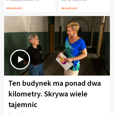
niejedyna tajemnica
Oficerskim?
Aktualności
Aktualności
Modlina
Ten budynek ma ponad dwa
kilometry. Skrywa wiele
tajemnic