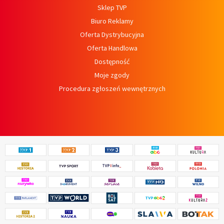
Sklep TVP
Biuro Reklamy
Oferta Dystrybucyjna
Oferta Handlowa
Dostępność
Moje zgody
Procedura zgłoszeń wewnętrznych