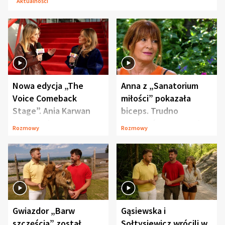
Aktualności
Nowa edycja „The
Anna z „Sanatorium
Voice Comeback
miłości” pokazała
Stage”. Ania Karwan
biceps. Trudno
zapowiada
uwierzyć, co przeszła
Rozmowy
Rozmowy
niespodzianki
wcześniej
Gwiazdor „Barw
Gąsiewska i
szczęścia” został
Sołtysiewicz wrócili w