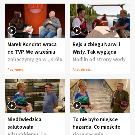
Marek Kondrat wraca
Rejs u zbiegu Narwi i
do TVP. We wrześniu
Wisły. Tak wygląda
zobaczymy go w „Królu
Modlin od strony wody
Maciusiu I”
Rozmowy
Aktualności
Niedźwiedzica
To nie było miejsce
salutowała
hazardu. Co mieściło
Piłsudskiemu. To
się w Kasynie