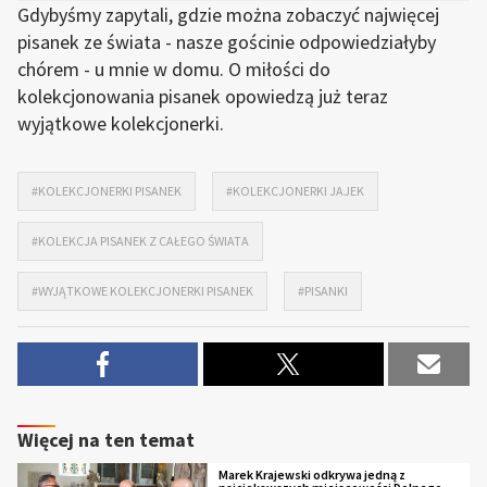
Gdybyśmy zapytali, gdzie można zobaczyć najwięcej
pisanek ze świata - nasze gościnie odpowiedziałyby
chórem - u mnie w domu. O miłości do
kolekcjonowania pisanek opowiedzą już teraz
wyjątkowe kolekcjonerki.
#KOLEKCJONERKI PISANEK
#KOLEKCJONERKI JAJEK
#KOLEKCJA PISANEK Z CAŁEGO ŚWIATA
#WYJĄTKOWE KOLEKCJONERKI PISANEK
#PISANKI
Więcej na ten temat
Marek Krajewski odkrywa jedną z