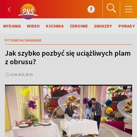
WYDANIA
WIDEO
KUCHNIA
ZDROWIE
GWIAZDY
PORADY
PYTANIE NA ŚNIADANIE
Jak szybko pozbyć się uciążliwych plam
z obrusu?
10.04.2025, 08:55