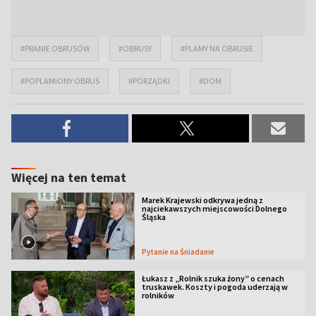
#PRANIE OBRUSÓW
#OBRUSY
#PLAMY NA OBRUSIE
#POPLAMIONY OBRUS
#PORZĄDKI
#DOM
Więcej na ten temat
Marek Krajewski odkrywa jedną z
najciekawszych miejscowości Dolnego
Śląska
Pytanie na Śniadanie
Łukasz z „Rolnik szuka żony” o cenach
truskawek. Koszty i pogoda uderzają w
rolników