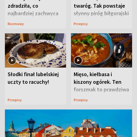
zdradziła, co
twaróg. Tak powstaje
najbardziej zachwyca
słynny piróg biłgorajski
ją w Lublinie
Rozmowy
Przepisy
Słodki finał lubelskiej
Mięso, kiełbasa i
uczty to racuchy!
kiszony ogórek. Ten
forszmak to prawdziwa
uczta
Przepisy
Przepisy