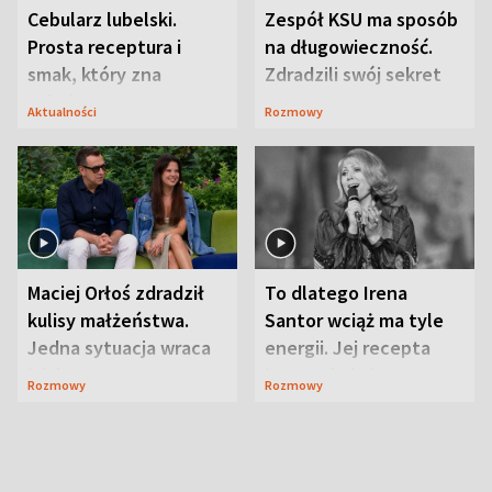
Cebularz lubelski.
Zespół KSU ma sposób
Prosta receptura i
na długowieczność.
smak, który zna
Zdradzili swój sekret
Lubelszczyzna
Aktualności
Rozmowy
Maciej Orłoś zdradził
To dlatego Irena
kulisy małżeństwa.
Santor wciąż ma tyle
Jedna sytuacja wraca
energii. Jej recepta
jak bumerang
jest zaskakująco
Rozmowy
Rozmowy
prosta