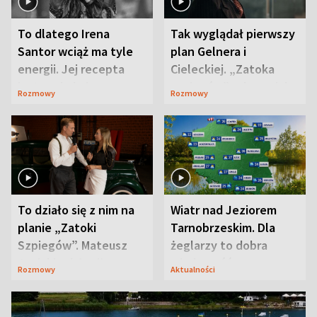
To dlatego Irena
Tak wyglądał pierwszy
Santor wciąż ma tyle
plan Gelnera i
energii. Jej recepta
Cieleckiej. „Zatoka
jest zaskakująco
szpiegów” od razu ich
Rozmowy
Rozmowy
prosta
zaskoczyła
To działo się z nim na
Wiatr nad Jeziorem
planie „Zatoki
Tarnobrzeskim. Dla
Szpiegów”. Mateusz
żeglarzy to dobra
Janicki odsłonił
wiadomość
Rozmowy
Aktualności
aktorski sekret