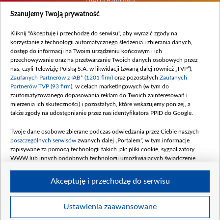
Oferta Handlowa
Dostępność
Szanujemy Twoją prywatność
Moje zgody
Kliknij "Akceptuję i przechodzę do serwisu", aby wyrazić zgody na
Procedura zgłoszeń wewnętrznych
korzystanie z technologii automatycznego śledzenia i zbierania danych,
dostęp do informacji na Twoim urządzeniu końcowym i ich
przechowywanie oraz na przetwarzanie Twoich danych osobowych przez
nas, czyli Telewizję Polską S.A. w likwidacji (zwaną dalej również „TVP”),
Zaufanych Partnerów z IAB* (1201 firm)
oraz pozostałych
Zaufanych
Partnerów TVP (93 firm)
, w celach marketingowych (w tym do
zautomatyzowanego dopasowania reklam do Twoich zainteresowań i
mierzenia ich skuteczności) i pozostałych, które wskazujemy poniżej, a
także zgody na udostępnianie przez nas identyfikatora PPID do Google.
Twoje dane osobowe zbierane podczas odwiedzania przez Ciebie naszych
poszczególnych serwisów
zwanych dalej „Portalem”, w tym informacje
zapisywane za pomocą technologii takich jak: pliki cookie, sygnalizatory
WWW lub innych podobnych technologii umożliwiających świadczenie
dopasowanych i bezpiecznych usług, personalizację treści oraz reklam,
udostępnianie funkcji mediów społecznościowych oraz analizowanie ruchu
Akceptuję i przechodzę do serwisu
w Internecie.
Twoje dane osobowe zbierane podczas odwiedzania przez Ciebie
Ustawienia zaawansowane
poszczególnych serwisów
na Portalu, takie jak adresy IP, identyfikatory