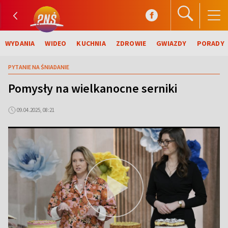
WYDANIA
WIDEO
KUCHNIA
ZDROWIE
GWIAZDY
PORADY
PYTANIE NA ŚNIADANIE
Pomysły na wielkanocne serniki
09.04.2025, 08:21