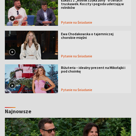
Łukasz z „Rolnik szuka żony” o cenach
truskawek. Koszty i pogoda uderzają w
rolników
Pytanie na Śniadanie
Ewa Chodakowska o tajemniczej
chorobie mięśni
Pytanie na Śniadanie
Biżuteria – idealny prezent na Mikołajki i
pod choinkę
Pytanie na Śniadanie
Najnowsze