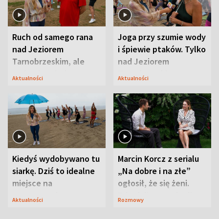
Ruch od samego rana
Joga przy szumie wody
nad Jeziorem
i śpiewie ptaków. Tylko
Tarnobrzeskim, ale
nad Jeziorem
ważna jest jedna
Tarnobrzeskim
Aktualności
Aktualności
zasada
Kiedyś wydobywano tu
Marcin Korcz z serialu
siarkę. Dziś to idealne
„Na dobre i na złe”
miejsce na
ogłosił, że się żeni.
wypoczynek
Zdradził, co zmienił
Aktualności
Rozmowy
syn