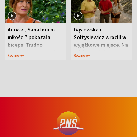
Anna z „Sanatorium
Gąsiewska i
miłości” pokazała
Sołtysiewicz wrócili w
biceps. Trudno
wyjątkowe miejsce. Na
uwierzyć, co przeszła
szlaku czekał
Rozmowy
Rozmowy
wcześniej
niedźwiedź