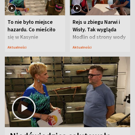
To nie było miejsce
Rejs u zbiegu Narwi i
hazardu. Co mieściło
Wisły. Tak wygląda
się w Kasynie
Modlin od strony wody
Oficerskim?
Aktualności
Aktualności