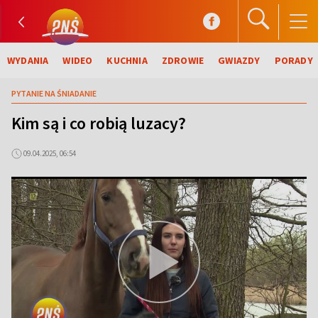
WYDANIA
WIDEO
KUCHNIA
ZDROWIE
GWIAZDY
PORADY
PYTANIE NA ŚNIADANIE
Kim są i co robią luzacy?
09.04.2025, 06:54