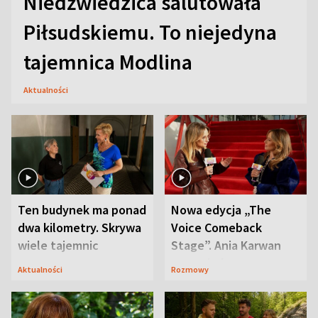
Niedźwiedzica salutowała
Piłsudskiemu. To niejedyna
tajemnica Modlina
Aktualności
Ten budynek ma ponad
Nowa edycja „The
dwa kilometry. Skrywa
Voice Comeback
wiele tajemnic
Stage”. Ania Karwan
zapowiada
Aktualności
Rozmowy
niespodzianki