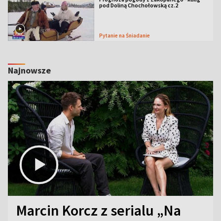
pod Doliną Chochołowską cz.2
Pytanie na Śniadanie
Najnowsze
Marcin Korcz z serialu „Na