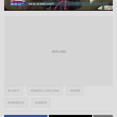
#LUZACY
#ZAWÓD LUZACZAKA
#KONIE
#ZWIERZĘTA
#ZAWÓD