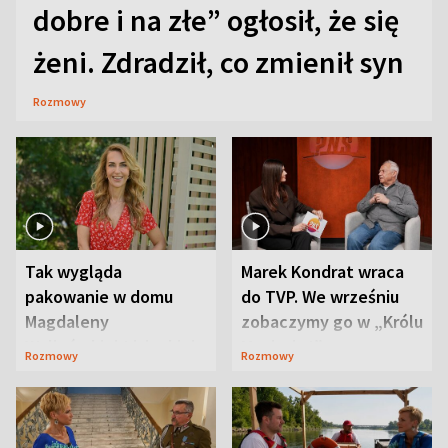
dobre i na złe” ogłosił, że się
żeni. Zdradził, co zmienił syn
Rozmowy
Tak wygląda
Marek Kondrat wraca
pakowanie w domu
do TVP. We wrześniu
Magdaleny
zobaczymy go w „Królu
Waligórskiej-Lisieckiej.
Maciusiu I”
Rozmowy
Rozmowy
Mąż nie odpuszcza