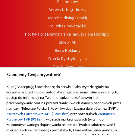
Dla mediów
Serwis fotograficzny
Merchandising (znaki)
Polityka Prywatności
Polityka przeciwdziałania nadużyciom i korupcji
Sklep TVP
Biuro Reklamy
Oferta Dystrybucyjna
Oferta Handlowa
Dostępność
Szanujemy Twoją prywatność
Moje zgody
Kliknij "Akceptuję i przechodzę do serwisu", aby wyrazić zgody na
Procedura zgłoszeń wewnętrznych
korzystanie z technologii automatycznego śledzenia i zbierania danych,
dostęp do informacji na Twoim urządzeniu końcowym i ich
przechowywanie oraz na przetwarzanie Twoich danych osobowych przez
nas, czyli Telewizję Polską S.A. w likwidacji (zwaną dalej również „TVP”),
Zaufanych Partnerów z IAB* (1201 firm)
oraz pozostałych
Zaufanych
Partnerów TVP (93 firm)
, w celach marketingowych (w tym do
zautomatyzowanego dopasowania reklam do Twoich zainteresowań i
mierzenia ich skuteczności) i pozostałych, które wskazujemy poniżej, a