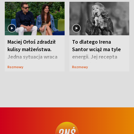
Maciej Orłoś zdradził
To dlatego Irena
kulisy małżeństwa.
Santor wciąż ma tyle
Jedna sytuacja wraca
energii. Jej recepta
jak bumerang
jest zaskakująco
Rozmowy
Rozmowy
prosta