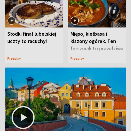
Słodki finał lubelskiej
Mięso, kiełbasa i
uczty to racuchy!
kiszony ogórek. Ten
forszmak to prawdziwa
uczta
Przepisy
Przepisy