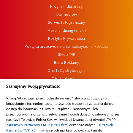
Program dla prasy
Dla mediów
Serwis fotograficzny
Merchandising (znaki)
Polityka Prywatności
Polityka przeciwdziałania nadużyciom i korupcji
Sklep TVP
Biuro Reklamy
Oferta Dystrybucyjna
Oferta Handlowa
Dostępność
Szanujemy Twoją prywatność
Moje zgody
Kliknij "Akceptuję i przechodzę do serwisu", aby wyrazić zgody na
Procedura zgłoszeń wewnętrznych
korzystanie z technologii automatycznego śledzenia i zbierania danych,
dostęp do informacji na Twoim urządzeniu końcowym i ich
przechowywanie oraz na przetwarzanie Twoich danych osobowych przez
nas, czyli Telewizję Polską S.A. w likwidacji (zwaną dalej również „TVP”),
Zaufanych Partnerów z IAB* (1201 firm)
oraz pozostałych
Zaufanych
Partnerów TVP (93 firm)
, w celach marketingowych (w tym do