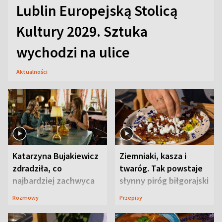
Lublin Europejską Stolicą
Kultury 2029. Sztuka
wychodzi na ulice
Aktualności
Katarzyna Bujakiewicz
Ziemniaki, kasza i
zdradziła, co
twaróg. Tak powstaje
najbardziej zachwyca
słynny piróg biłgorajski
ją w Lublinie
Rozmowy
Przepisy