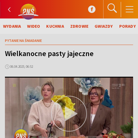
WYDANIA
WIDEO
KUCHNIA
ZDROWIE
GWIAZDY
PORADY
PYTANIE NA ŚNIADANIE
Wielkanocne pasty jajeczne
06.04.2025, 06:52