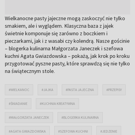
Wielkanocne pasty jajeczne mogą zaskoczyć nie tylko
smakiem, ale i wyglądem. Klasyczna baza z jajek
świetnie komponuje się zarówno z boczkiem i
pieczarkami, jak i z wasabi czy kolendrą. Nasze gościnie
– blogerka kulinarna Małgorzata Janeczek i szefowa
kuchni Agata Gwiazdowska – pokażą, jak krok po kroku
przygotować pyszne pasty, które sprawdzą się nie tylko
na świątecznym stole.
#WIELKANOC
#JAJKA
#PASTA JAJECZNA
#PRZEPISY
#ŚNIADANIE
#KUCHNIA KREATYWNA
#MAŁGORZATA JANECZEK
#BLOGERKA KULINARNA
#AGATA GWIAZDOWSKA
#SZEFOWA KUCHNI
#JEDZENIE