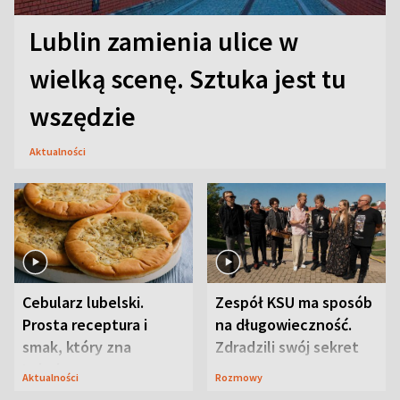
Lublin zamienia ulice w
wielką scenę. Sztuka jest tu
wszędzie
Aktualności
Cebularz lubelski.
Zespół KSU ma sposób
Prosta receptura i
na długowieczność.
smak, który zna
Zdradzili swój sekret
Lubelszczyzna
Aktualności
Rozmowy