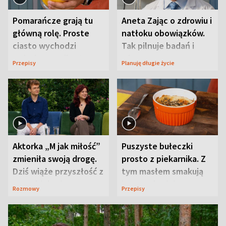
Pomarańcze grają tu
Aneta Zając o zdrowiu i
główną rolę. Proste
natłoku obowiązków.
ciasto wychodzi
Tak pilnuje badań i
wyjątkowo wilgotne
wizyt
Przepisy
Planuję długie życie
Aktorka „M jak miłość”
Puszyste bułeczki
zmieniła swoją drogę.
prosto z piekarnika. Z
Dziś wiąże przyszłość z
tym masłem smakują
neurobiologią
jeszcze lepiej
Rozmowy
Przepisy