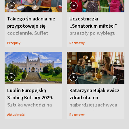
Takiego śniadania nie
Uczestniczki
przygotowuje się
„Sanatorium miłości”
codziennie. Suflet
przeszły po wybiegu.
serowy zachwyca
Te stylizacje
Przepisy
Rozmowy
smakiem
przyciągały wzrok
Lublin Europejską
Katarzyna Bujakiewicz
Stolicą Kultury 2029.
zdradziła, co
Sztuka wychodzi na
najbardziej zachwyca
ulice
ją w Lublinie
Aktualności
Rozmowy