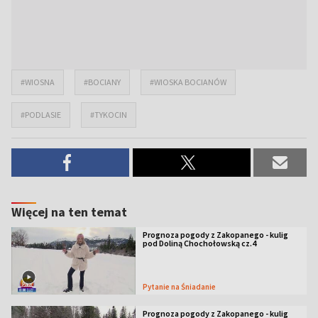
#WIOSNA
#BOCIANY
#WIOSKA BOCIANÓW
#PODLASIE
#TYKOCIN
Więcej na ten temat
Prognoza pogody z Zakopanego - kulig
pod Doliną Chochołowską cz.4
Pytanie na Śniadanie
Prognoza pogody z Zakopanego - kulig