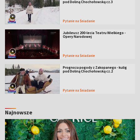
pod Doliną Chochołowską cz.3
Pytanie na Śniadanie
Jubileusz 200-lecia Teatru Wielkiego -
Opery Narodowej
Pytanie na Śniadanie
Prognoza pogody z Zakopanego - kulig
pod Doliną Chochołowską cz.2
Pytanie na Śniadanie
Najnowsze