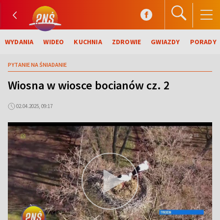
WYDANIA
WIDEO
KUCHNIA
ZDROWIE
GWIAZDY
PORADY
PYTANIE NA ŚNIADANIE
Wiosna w wiosce bocianów cz. 2
02.04.2025, 09:17