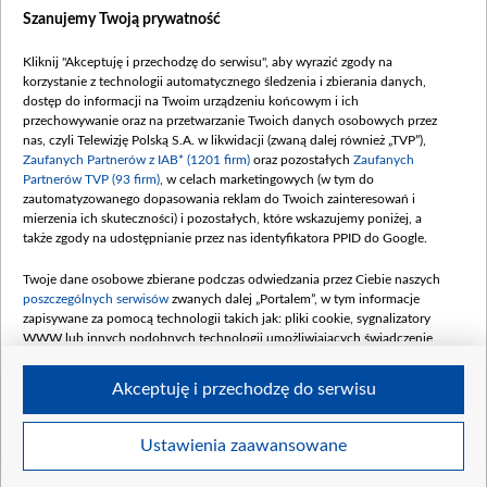
Dostępność
Szanujemy Twoją prywatność
Moje zgody
Kliknij "Akceptuję i przechodzę do serwisu", aby wyrazić zgody na
Procedura zgłoszeń wewnętrznych
korzystanie z technologii automatycznego śledzenia i zbierania danych,
dostęp do informacji na Twoim urządzeniu końcowym i ich
przechowywanie oraz na przetwarzanie Twoich danych osobowych przez
nas, czyli Telewizję Polską S.A. w likwidacji (zwaną dalej również „TVP”),
Zaufanych Partnerów z IAB* (1201 firm)
oraz pozostałych
Zaufanych
Partnerów TVP (93 firm)
, w celach marketingowych (w tym do
zautomatyzowanego dopasowania reklam do Twoich zainteresowań i
mierzenia ich skuteczności) i pozostałych, które wskazujemy poniżej, a
także zgody na udostępnianie przez nas identyfikatora PPID do Google.
Twoje dane osobowe zbierane podczas odwiedzania przez Ciebie naszych
poszczególnych serwisów
zwanych dalej „Portalem”, w tym informacje
zapisywane za pomocą technologii takich jak: pliki cookie, sygnalizatory
WWW lub innych podobnych technologii umożliwiających świadczenie
dopasowanych i bezpiecznych usług, personalizację treści oraz reklam,
udostępnianie funkcji mediów społecznościowych oraz analizowanie ruchu
Akceptuję i przechodzę do serwisu
w Internecie.
Twoje dane osobowe zbierane podczas odwiedzania przez Ciebie
Ustawienia zaawansowane
poszczególnych serwisów
na Portalu, takie jak adresy IP, identyfikatory
© 2026 Telewizja Polska S. A. w likwidacji
Twoich urządzeń końcowych i identyfikatory plików cookie, informacje o