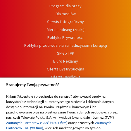
Program dla prasy
Dla mediów
Serwis fotograficzny
Merchandising (znaki)
Polityka Prywatności
Polityka przeciwdziałania nadużyciom i korupcji
Sklep TVP
Biuro Reklamy
Oferta Dystrybucyjna
Oferta Handlowa
Dostępność
Szanujemy Twoją prywatność
Moje zgody
Kliknij "Akceptuję i przechodzę do serwisu", aby wyrazić zgody na
Procedura zgłoszeń wewnętrznych
korzystanie z technologii automatycznego śledzenia i zbierania danych,
dostęp do informacji na Twoim urządzeniu końcowym i ich
przechowywanie oraz na przetwarzanie Twoich danych osobowych przez
nas, czyli Telewizję Polską S.A. w likwidacji (zwaną dalej również „TVP”),
Zaufanych Partnerów z IAB* (1201 firm)
oraz pozostałych
Zaufanych
Partnerów TVP (93 firm)
, w celach marketingowych (w tym do