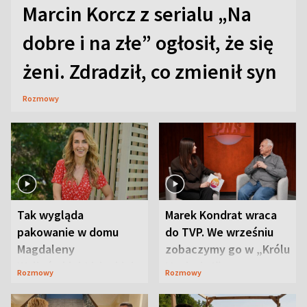
Marcin Korcz z serialu „Na
dobre i na złe” ogłosił, że się
żeni. Zdradził, co zmienił syn
Rozmowy
Tak wygląda
Marek Kondrat wraca
pakowanie w domu
do TVP. We wrześniu
Magdaleny
zobaczymy go w „Królu
Waligórskiej-Lisieckiej.
Maciusiu I”
Rozmowy
Rozmowy
Mąż nie odpuszcza