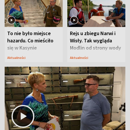
To nie było miejsce
Rejs u zbiegu Narwi i
hazardu. Co mieściło
Wisły. Tak wygląda
się w Kasynie
Modlin od strony wody
Oficerskim?
Aktualności
Aktualności