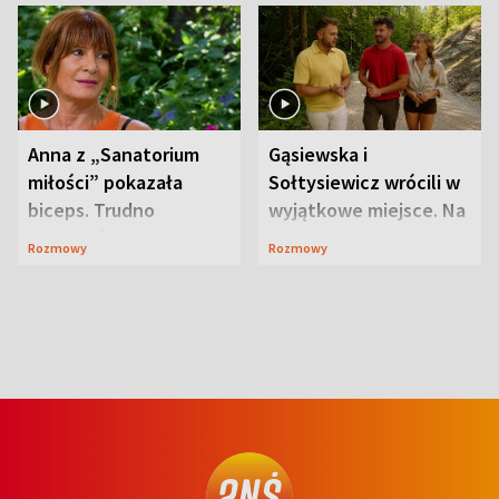
Anna z „Sanatorium
Gąsiewska i
miłości” pokazała
Sołtysiewicz wrócili w
biceps. Trudno
wyjątkowe miejsce. Na
uwierzyć, co przeszła
szlaku czekał
Rozmowy
Rozmowy
wcześniej
niedźwiedź