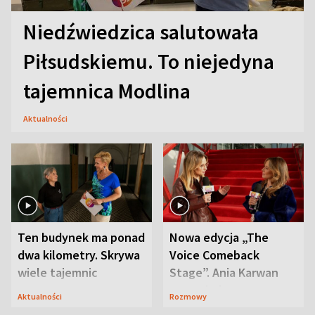
Niedźwiedzica salutowała
Piłsudskiemu. To niejedyna
tajemnica Modlina
Aktualności
Ten budynek ma ponad
Nowa edycja „The
dwa kilometry. Skrywa
Voice Comeback
wiele tajemnic
Stage”. Ania Karwan
zapowiada
Aktualności
Rozmowy
niespodzianki