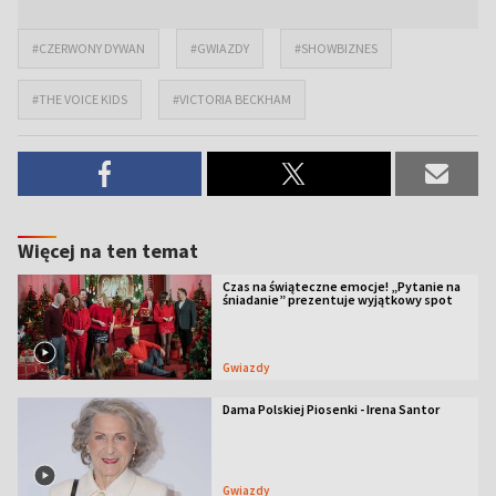
#CZERWONY DYWAN
#GWIAZDY
#SHOWBIZNES
#THE VOICE KIDS
#VICTORIA BECKHAM
Więcej na ten temat
Czas na świąteczne emocje! „Pytanie na
śniadanie” prezentuje wyjątkowy spot
Gwiazdy
Dama Polskiej Piosenki - Irena Santor
Gwiazdy