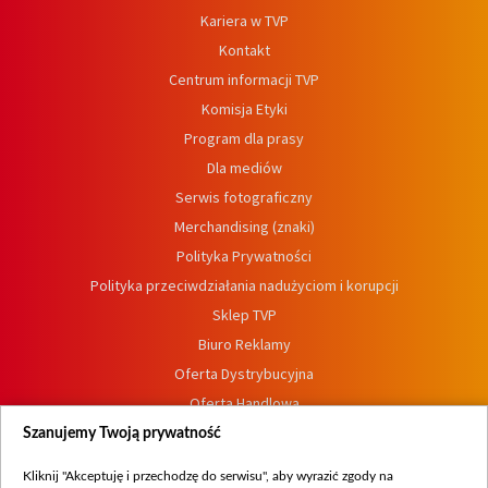
Kariera w TVP
Kontakt
Centrum informacji TVP
Komisja Etyki
Program dla prasy
Dla mediów
Serwis fotograficzny
Merchandising (znaki)
Polityka Prywatności
Polityka przeciwdziałania nadużyciom i korupcji
Sklep TVP
Biuro Reklamy
Oferta Dystrybucyjna
Oferta Handlowa
Dostępność
Szanujemy Twoją prywatność
Moje zgody
Kliknij "Akceptuję i przechodzę do serwisu", aby wyrazić zgody na