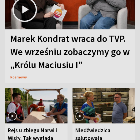
Marek Kondrat wraca do TVP.
We wrześniu zobaczymy go w
„Królu Maciusiu I”
Rozmowy
Rejs u zbiegu Narwi i
Niedźwiedzica
Wisły. Tak wygląda
salutowała