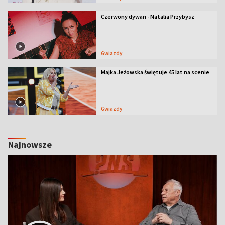
Czerwony dywan - Natalia Przybysz
Gwiazdy
Majka Jeżowska świętuje 45 lat na scenie
Gwiazdy
Najnowsze