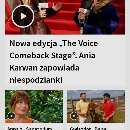
Nowa edycja „The Voice
Comeback Stage”. Ania
Karwan zapowiada
niespodzianki
Rozmowy
Anna z „Sanatorium
Gwiazdor „Barw