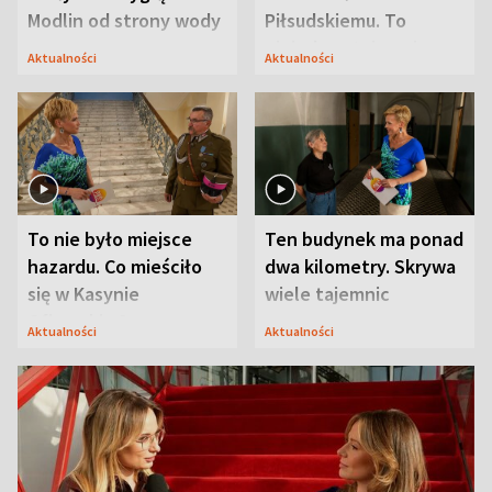
Modlin od strony wody
Piłsudskiemu. To
niejedyna tajemnica
Aktualności
Aktualności
Modlina
To nie było miejsce
Ten budynek ma ponad
hazardu. Co mieściło
dwa kilometry. Skrywa
się w Kasynie
wiele tajemnic
Oficerskim?
Aktualności
Aktualności