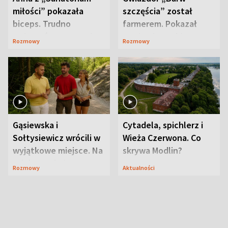
miłości” pokazała
szczęścia” został
biceps. Trudno
farmerem. Pokazał
uwierzyć, co przeszła
swoje niezwykłe
Rozmowy
Rozmowy
wcześniej
ranczo
Gąsiewska i
Cytadela, spichlerz i
Sołtysiewicz wrócili w
Wieża Czerwona. Co
wyjątkowe miejsce. Na
skrywa Modlin?
szlaku czekał
Rozmowy
Aktualności
niedźwiedź