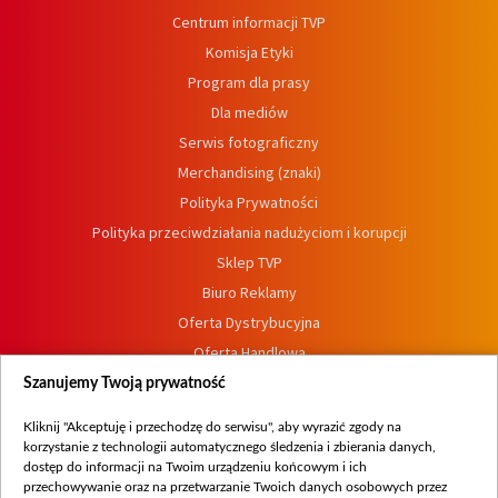
Centrum informacji TVP
Komisja Etyki
Program dla prasy
Dla mediów
Serwis fotograficzny
Merchandising (znaki)
Polityka Prywatności
Polityka przeciwdziałania nadużyciom i korupcji
Sklep TVP
Biuro Reklamy
Oferta Dystrybucyjna
Oferta Handlowa
Dostępność
Szanujemy Twoją prywatność
Moje zgody
Kliknij "Akceptuję i przechodzę do serwisu", aby wyrazić zgody na
Procedura zgłoszeń wewnętrznych
korzystanie z technologii automatycznego śledzenia i zbierania danych,
dostęp do informacji na Twoim urządzeniu końcowym i ich
przechowywanie oraz na przetwarzanie Twoich danych osobowych przez