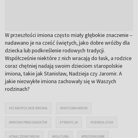
W przeszłości imiona często miały głębokie znaczenie –
nadawano je na cześć świętych, jako dobre wróżby dla
dziecka lub podkreślenie rodowych tradycji.
Współcześnie niektóre z nich wracają do łask, a rodzice
coraz chętniej nadają swoim dzieciom staropolskie
imiona, takie jak Stanisław, Nadzieja czy Jaromir. A
jakie niezwykłe imiona zachowały się w Waszych
rodzinach?
#STAROPOLSKIE IMIONA
#HISTORIA IMION
#IMIONA PRADZIADKÓW
#TRADYCJA
#GENEALOGIA
#ZNACZENIE IMION
#KULTURA
#PRZODKOWIE