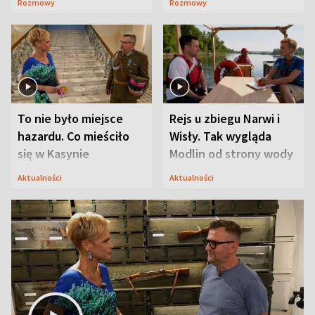
Rozmowy
Rozmowy
Mąż nie odpuszcza
To nie było miejsce
Rejs u zbiegu Narwi i
hazardu. Co mieściło
Wisły. Tak wygląda
się w Kasynie
Modlin od strony wody
Oficerskim?
Aktualności
Aktualności