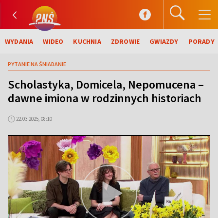
WYDANIA
WIDEO
KUCHNIA
ZDROWIE
GWIAZDY
PORADY
PYTANIE NA ŚNIADANIE
Scholastyka, Domicela, Nepomucena –
dawne imiona w rodzinnych historiach
22.03.2025, 08:10