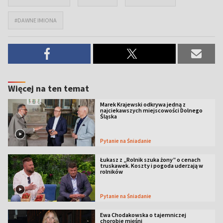
#DAWNE IMIONA
Więcej na ten temat
Marek Krajewski odkrywa jedną z
najciekawszych miejscowości Dolnego
Śląska
Pytanie na Śniadanie
Łukasz z „Rolnik szuka żony” o cenach
truskawek. Koszty i pogoda uderzają w
rolników
Pytanie na Śniadanie
Ewa Chodakowska o tajemniczej
chorobie mięśni