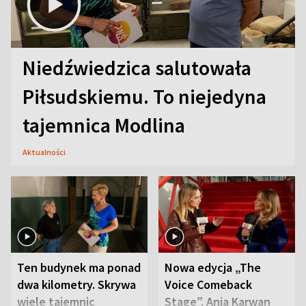
Niedźwiedzica salutowała
Piłsudskiemu. To niejedyna
tajemnica Modlina
Aktualności
Ten budynek ma ponad
Nowa edycja „The
dwa kilometry. Skrywa
Voice Comeback
wiele tajemnic
Stage”. Ania Karwan