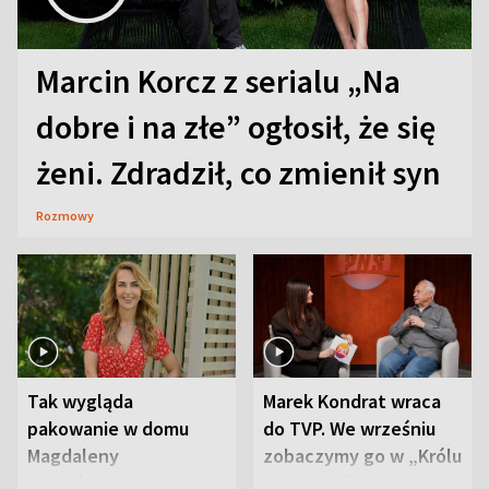
Marcin Korcz z serialu „Na
dobre i na złe” ogłosił, że się
żeni. Zdradził, co zmienił syn
Rozmowy
Tak wygląda
Marek Kondrat wraca
pakowanie w domu
do TVP. We wrześniu
Magdaleny
zobaczymy go w „Królu
Waligórskiej-Lisieckiej.
Maciusiu I”