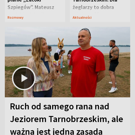
Szpiegów”. Mateusz
żeglarzy to dobra
Janicki odsłonił
wiadomość
Rozmowy
Aktualności
aktorski sekret
Ruch od samego rana nad
Jeziorem Tarnobrzeskim, ale
ważna jest jedna zasada