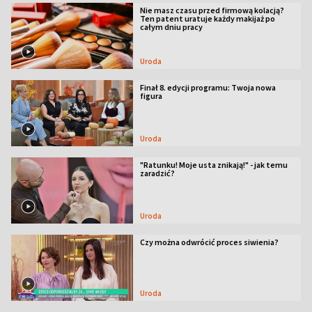
Nie masz czasu przed firmową kolacją?
Ten patent uratuje każdy makijaż po
całym dniu pracy
Uroda
Finał 8. edycji programu: Twoja nowa
figura
Uroda
"Ratunku! Moje usta znikają!" - jak temu
zaradzić?
Uroda
Czy można odwrócić proces siwienia?
Uroda