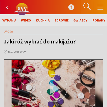
WYDANIA
WIDEO
KUCHNIA
ZDROWIE
GWIAZDY
PORADY
URODA
Jaki róż wybrać do makijażu?
16.03.2025, 10:00