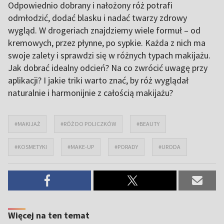
Odpowiednio dobrany i nałożony róż potrafi
odmłodzić, dodać blasku i nadać twarzy zdrowy
wygląd. W drogeriach znajdziemy wiele formuł – od
kremowych, przez płynne, po sypkie. Każda z nich ma
swoje zalety i sprawdzi się w różnych typach makijażu.
Jak dobrać idealny odcień? Na co zwrócić uwagę przy
aplikacji? I jakie triki warto znać, by róż wyglądał
naturalnie i harmonijnie z całością makijażu?
#MAKIJAŻ
#RÓŻ DO POLICZKÓW
#BEAUTY
#KOSMETYKI
#MAKE-UP
#PORADY
#URODA
Więcej na ten temat