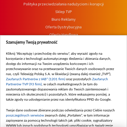
Polityka przeciwdziałania nadużyciom i korupcji
Sklep TVP
Biuro Reklamy
Oferta Dystrybucyjna
Oferta Handlowa
Dostępność
Szanujemy Twoją prywatność
Moje zgody
Kliknij "Akceptuję i przechodzę do serwisu", aby wyrazić zgody na
Procedura zgłoszeń wewnętrznych
korzystanie z technologii automatycznego śledzenia i zbierania danych,
dostęp do informacji na Twoim urządzeniu końcowym i ich
przechowywanie oraz na przetwarzanie Twoich danych osobowych przez
nas, czyli Telewizję Polską S.A. w likwidacji (zwaną dalej również „TVP”),
Zaufanych Partnerów z IAB* (1201 firm)
oraz pozostałych
Zaufanych
Partnerów TVP (93 firm)
, w celach marketingowych (w tym do
zautomatyzowanego dopasowania reklam do Twoich zainteresowań i
mierzenia ich skuteczności) i pozostałych, które wskazujemy poniżej, a
także zgody na udostępnianie przez nas identyfikatora PPID do Google.
Twoje dane osobowe zbierane podczas odwiedzania przez Ciebie naszych
poszczególnych serwisów
zwanych dalej „Portalem”, w tym informacje
zapisywane za pomocą technologii takich jak: pliki cookie, sygnalizatory
WWW lub innych podobnych technologii umożliwiających świadczenie