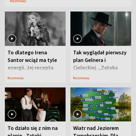
Rozmowy
To dlatego Irena
Tak wyglądał pierwszy
Santor wciąż ma tyle
plan Gelnera i
energii. Jej recepta
Cieleckiej. „Zatoka
jest zaskakująco
szpiegów” od razu ich
Rozmowy
Rozmowy
prosta
zaskoczyła
To działo się z nim na
Wiatr nad Jeziorem
planie „Zatoki
Tarnobrzeskim. Dla