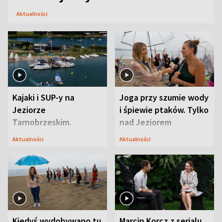
Aktualności
Kajaki i SUP-y na
Joga przy szumie wody
Jeziorze
i śpiewie ptaków. Tylko
Tarnobrzeskim.
nad Jeziorem
Przyrodnicy zwracają
Tarnobrzeskim
Aktualności
Aktualności
uwagę na coś jeszcze
Kiedyś wydobywano tu
Marcin Korcz z serialu