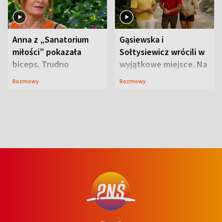
Anna z „Sanatorium
Gąsiewska i
miłości” pokazała
Sołtysiewicz wrócili w
biceps. Trudno
wyjątkowe miejsce. Na
uwierzyć, co przeszła
szlaku czekał
Rozmowy
Rozmowy
wcześniej
niedźwiedź