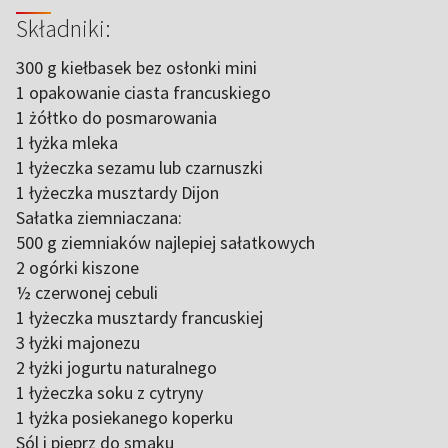
Składniki:
300 g kiełbasek bez osłonki mini
1 opakowanie ciasta francuskiego
1 żółtko do posmarowania
1 łyżka mleka
1 łyżeczka sezamu lub czarnuszki
1 łyżeczka musztardy Dijon
Sałatka ziemniaczana:
500 g ziemniaków najlepiej sałatkowych
2 ogórki kiszone
½ czerwonej cebuli
1 łyżeczka musztardy francuskiej
3 łyżki majonezu
2 łyżki jogurtu naturalnego
1 łyżeczka soku z cytryny
1 łyżka posiekanego koperku
Sól i pieprz do smaku