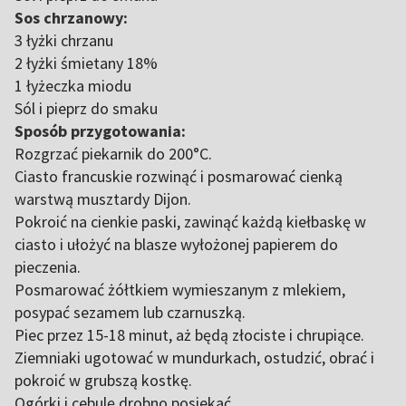
Sos chrzanowy:
3 łyżki chrzanu
2 łyżki śmietany 18%
1 łyżeczka miodu
Sól i pieprz do smaku
Sposób przygotowania:
Rozgrzać piekarnik do 200°C.
Ciasto francuskie rozwinąć i posmarować cienką
warstwą musztardy Dijon.
Pokroić na cienkie paski, zawinąć każdą kiełbaskę w
ciasto i ułożyć na blasze wyłożonej papierem do
pieczenia.
Posmarować żółtkiem wymieszanym z mlekiem,
posypać sezamem lub czarnuszką.
Piec przez 15-18 minut, aż będą złociste i chrupiące.
Ziemniaki ugotować w mundurkach, ostudzić, obrać i
pokroić w grubszą kostkę.
Ogórki i cebulę drobno posiekać.