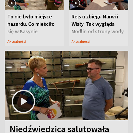
To nie było miejsce
Rejs u zbiegu Narwi i
hazardu. Co mieściło
Wisły. Tak wygląda
się w Kasynie
Modlin od strony wody
Oficerskim?
Aktualności
Aktualności
Niedźwiedzica salutowała