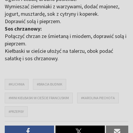
Wymieszać ziemniaki z warzywami, dodać majonez,
jogurt, musztardę, sok z cytryny i koperek.
Doprawić solą i pieprzem.
Sos chrzanowy:
Połączyć chrzan ze śmietaną i miodem, doprawić solą i
pieprzem.
Kiełbaski w cieście ułożyć na talerzu, obok podać
sałatkę i sos chrzanowy.
#KUCHNIA
#BRACIA BUDNIK
#MINI KIEŁBASKI W CIEŚCIE FRANCUSKIM
#KAROLINA PIECHOTA
#PRZEPISY