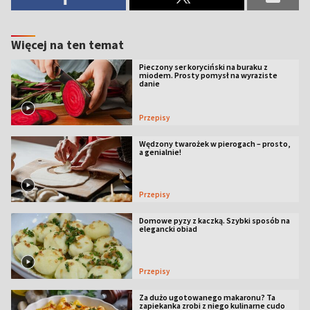
Więcej na ten temat
Pieczony ser koryciński na buraku z
miodem. Prosty pomysł na wyraziste
danie
Przepisy
Wędzony twarożek w pierogach – prosto,
a genialnie!
Przepisy
Domowe pyzy z kaczką. Szybki sposób na
elegancki obiad
Przepisy
Za dużo ugotowanego makaronu? Ta
zapiekanka zrobi z niego kulinarne cudo