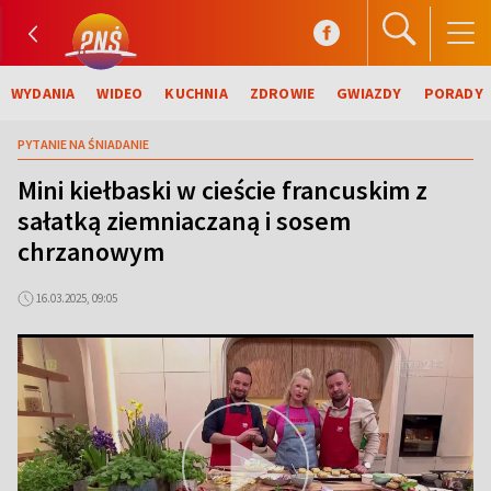
WYDANIA
WIDEO
KUCHNIA
ZDROWIE
GWIAZDY
PORADY
PYTANIE NA ŚNIADANIE
Mini kiełbaski w cieście francuskim z
sałatką ziemniaczaną i sosem
chrzanowym
16.03.2025, 09:05