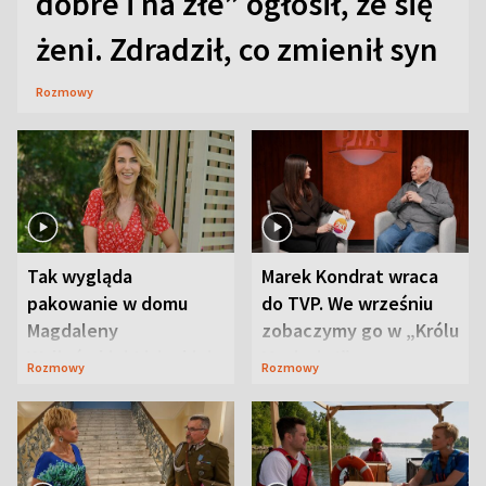
dobre i na złe” ogłosił, że się
żeni. Zdradził, co zmienił syn
Rozmowy
Tak wygląda
Marek Kondrat wraca
pakowanie w domu
do TVP. We wrześniu
Magdaleny
zobaczymy go w „Królu
Waligórskiej-Lisieckiej.
Maciusiu I”
Rozmowy
Rozmowy
Mąż nie odpuszcza