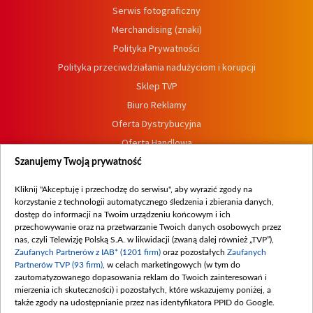
Serwis fotograficzny
Merchandising (znaki)
Polityka Prywatności
Polityka przeciwdziałania nadużyciom i korupcji
Sklep TVP
Biuro Reklamy
Oferta Dystrybucyjna
Oferta Handlowa
Dostępność
Szanujemy Twoją prywatność
Moje zgody
Kliknij "Akceptuję i przechodzę do serwisu", aby wyrazić zgody na
Procedura zgłoszeń wewnętrznych
korzystanie z technologii automatycznego śledzenia i zbierania danych,
dostęp do informacji na Twoim urządzeniu końcowym i ich
przechowywanie oraz na przetwarzanie Twoich danych osobowych przez
nas, czyli Telewizję Polską S.A. w likwidacji (zwaną dalej również „TVP”),
Zaufanych Partnerów z IAB* (1201 firm)
oraz pozostałych
Zaufanych
Partnerów TVP (93 firm)
, w celach marketingowych (w tym do
zautomatyzowanego dopasowania reklam do Twoich zainteresowań i
mierzenia ich skuteczności) i pozostałych, które wskazujemy poniżej, a
także zgody na udostępnianie przez nas identyfikatora PPID do Google.