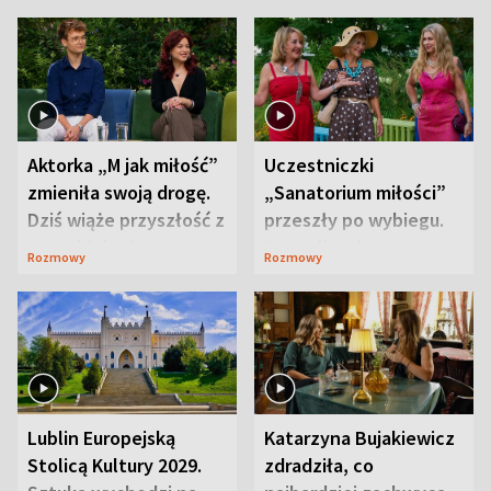
Aktorka „M jak miłość”
Uczestniczki
zmieniła swoją drogę.
„Sanatorium miłości”
Dziś wiąże przyszłość z
przeszły po wybiegu.
neurobiologią
Te stylizacje
Rozmowy
Rozmowy
przyciągały wzrok
Lublin Europejską
Katarzyna Bujakiewicz
Stolicą Kultury 2029.
zdradziła, co