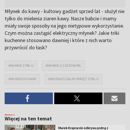
Młynek do kawy - kultowy gadżet sprzed lat - służył nie
tylko do mielenia ziaren kawy. Nasze babcie i mamy
miały swoje sposoby na jego nietypowe wykorzystanie.
Czym można zastąpić elektryczny młynek? Jakie triki
kuchenne stosowano dawniej i które z nich warto
przywrócić do łask?
#MŁYNEK Z PRL-U
#MŁYNEK Z CZASÓW PRL
#MŁYNEK DO KAWY
#NIEZNISZCZALNY SPRZĘT Z PRL-U
Więcej na ten temat
Marek Krajewski odkrywa jedną z