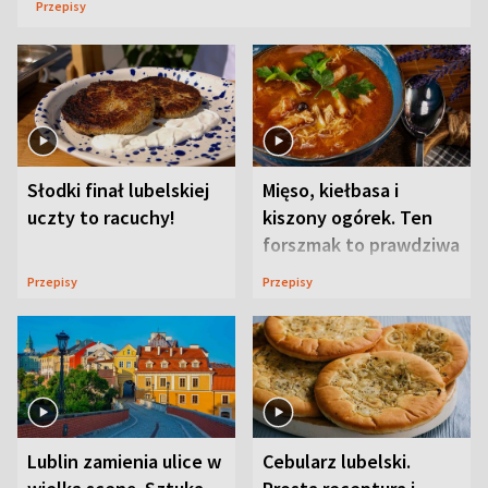
Przepisy
Słodki finał lubelskiej
Mięso, kiełbasa i
uczty to racuchy!
kiszony ogórek. Ten
forszmak to prawdziwa
uczta
Przepisy
Przepisy
Lublin zamienia ulice w
Cebularz lubelski.