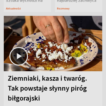
Sztuka wychodzi na
najbardziej zachwyca
ulice
ją w Lublinie
Aktualności
Rozmowy
Ziemniaki, kasza i twaróg.
Tak powstaje słynny piróg
biłgorajski