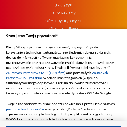
Sklep TVP
Biuro Reklamy
Oferta Dystrybucyjna
Oferta Handlowa
Dostępność
Szanujemy Twoją prywatność
Moje zgody
Kliknij "Akceptuję i przechodzę do serwisu", aby wyrazić zgody na
Procedura zgłoszeń wewnętrznych
korzystanie z technologii automatycznego śledzenia i zbierania danych,
dostęp do informacji na Twoim urządzeniu końcowym i ich
przechowywanie oraz na przetwarzanie Twoich danych osobowych przez
nas, czyli Telewizję Polską S.A. w likwidacji (zwaną dalej również „TVP”),
Zaufanych Partnerów z IAB* (1201 firm)
oraz pozostałych
Zaufanych
Partnerów TVP (93 firm)
, w celach marketingowych (w tym do
zautomatyzowanego dopasowania reklam do Twoich zainteresowań i
mierzenia ich skuteczności) i pozostałych, które wskazujemy poniżej, a
także zgody na udostępnianie przez nas identyfikatora PPID do Google.
Twoje dane osobowe zbierane podczas odwiedzania przez Ciebie naszych
poszczególnych serwisów
zwanych dalej „Portalem”, w tym informacje
zapisywane za pomocą technologii takich jak: pliki cookie, sygnalizatory
WWW lub innych podobnych technologii umożliwiających świadczenie
dopasowanych i bezpiecznych usług, personalizację treści oraz reklam,