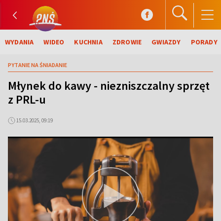
WYDANIA
WIDEO
KUCHNIA
ZDROWIE
GWIAZDY
PORADY
PYTANIE NA ŚNIADANIE
Młynek do kawy - niezniszczalny sprzęt
z PRL-u
15.03.2025, 09:19