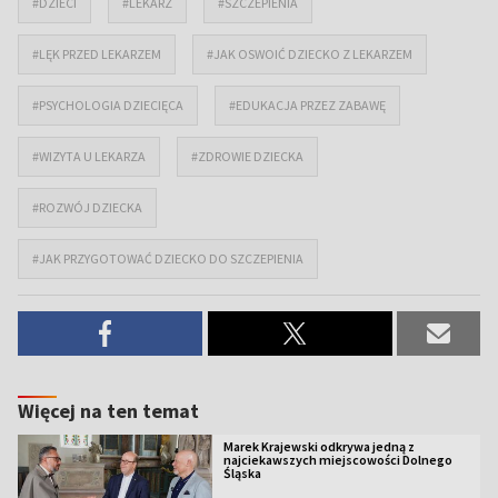
#DZIECI
#LEKARZ
#SZCZEPIENIA
#LĘK PRZED LEKARZEM
#JAK OSWOIĆ DZIECKO Z LEKARZEM
#PSYCHOLOGIA DZIECIĘCA
#EDUKACJA PRZEZ ZABAWĘ
#WIZYTA U LEKARZA
#ZDROWIE DZIECKA
#ROZWÓJ DZIECKA
#JAK PRZYGOTOWAĆ DZIECKO DO SZCZEPIENIA
Więcej na ten temat
Marek Krajewski odkrywa jedną z
najciekawszych miejscowości Dolnego
Śląska