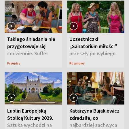
Takiego śniadania nie
Uczestniczki
przygotowuje się
„Sanatorium miłości”
codziennie. Suflet
przeszły po wybiegu.
serowy zachwyca
Te stylizacje
Przepisy
Rozmowy
smakiem
przyciągały wzrok
Lublin Europejską
Katarzyna Bujakiewicz
Stolicą Kultury 2029.
zdradziła, co
Sztuka wychodzi na
najbardziej zachwyca