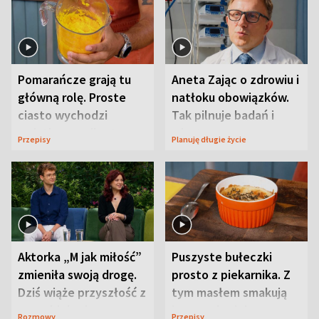
Pomarańcze grają tu
Aneta Zając o zdrowiu i
główną rolę. Proste
natłoku obowiązków.
ciasto wychodzi
Tak pilnuje badań i
wyjątkowo wilgotne
wizyt
Przepisy
Planuję długie życie
Aktorka „M jak miłość”
Puszyste bułeczki
zmieniła swoją drogę.
prosto z piekarnika. Z
Dziś wiąże przyszłość z
tym masłem smakują
neurobiologią
jeszcze lepiej
Rozmowy
Przepisy