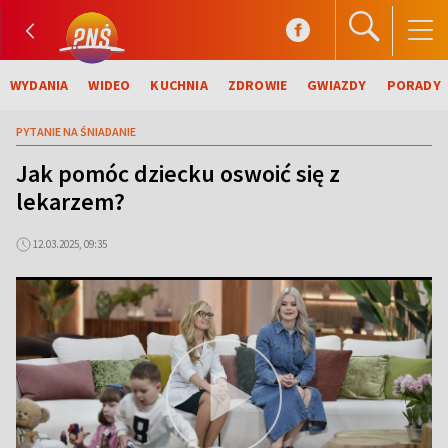
WYDANIA
WIDEO
KUCHNIA
ZDROWIE
GWIAZDY
PORADY
PYTANIE NA ŚNIADANIE
Jak pomóc dziecku oswoić się z
lekarzem?
12.03.2025, 09:35