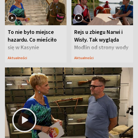
To nie było miejsce
Rejs u zbiegu Narwi i
hazardu. Co mieściło
Wisły. Tak wygląda
się w Kasynie
Modlin od strony wody
Oficerskim?
Aktualności
Aktualności