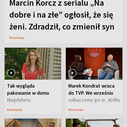
Marcin Korcz z serialu „Na
dobre i na złe” ogłosił, że się
żeni. Zdradził, co zmienił syn
Rozmowy
Tak wygląda
Marek Kondrat wraca
pakowanie w domu
do TVP. We wrześniu
Magdaleny
zobaczymy go w „Królu
Waligórskiej-Lisieckiej.
Maciusiu I”
Rozmowy
Rozmowy
Mąż nie odpuszcza