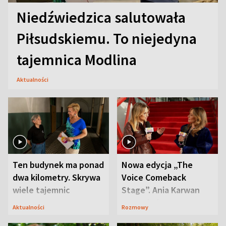
Niedźwiedzica salutowała
Piłsudskiemu. To niejedyna
tajemnica Modlina
Aktualności
Ten budynek ma ponad
Nowa edycja „The
dwa kilometry. Skrywa
Voice Comeback
wiele tajemnic
Stage”. Ania Karwan
zapowiada
Aktualności
Rozmowy
niespodzianki