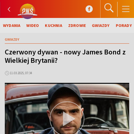
WYDANIA
WIDEO
KUCHNIA
ZDROWIE
GWIAZDY
PORADY
GWIAZDY
Czerwony dywan - nowy James Bond z
Wielkiej Brytanii?
11.03.2025, 07:34