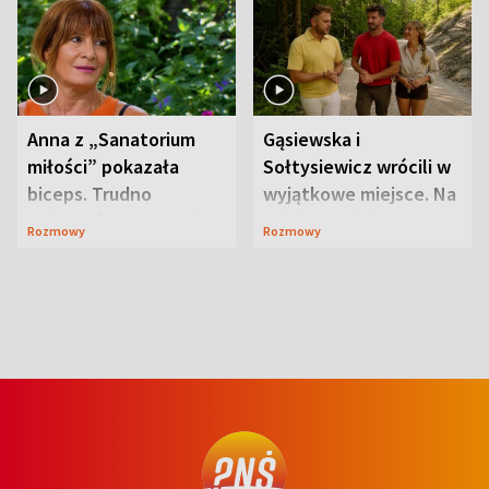
Anna z „Sanatorium
Gąsiewska i
miłości” pokazała
Sołtysiewicz wrócili w
biceps. Trudno
wyjątkowe miejsce. Na
uwierzyć, co przeszła
szlaku czekał
Rozmowy
Rozmowy
wcześniej
niedźwiedź