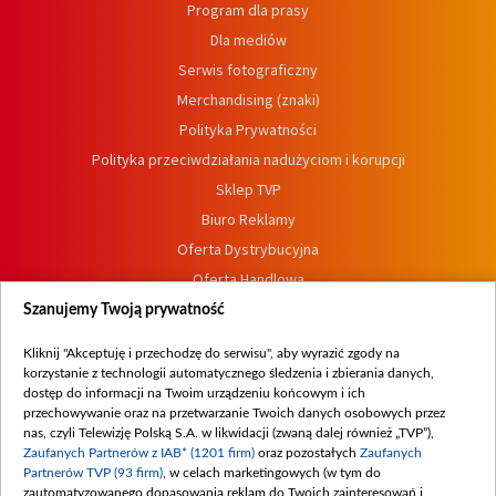
Program dla prasy
Dla mediów
Serwis fotograficzny
Merchandising (znaki)
Polityka Prywatności
Polityka przeciwdziałania nadużyciom i korupcji
Sklep TVP
Biuro Reklamy
Oferta Dystrybucyjna
Oferta Handlowa
Dostępność
Szanujemy Twoją prywatność
Moje zgody
Kliknij "Akceptuję i przechodzę do serwisu", aby wyrazić zgody na
Procedura zgłoszeń wewnętrznych
korzystanie z technologii automatycznego śledzenia i zbierania danych,
dostęp do informacji na Twoim urządzeniu końcowym i ich
przechowywanie oraz na przetwarzanie Twoich danych osobowych przez
nas, czyli Telewizję Polską S.A. w likwidacji (zwaną dalej również „TVP”),
Zaufanych Partnerów z IAB* (1201 firm)
oraz pozostałych
Zaufanych
Partnerów TVP (93 firm)
, w celach marketingowych (w tym do
zautomatyzowanego dopasowania reklam do Twoich zainteresowań i