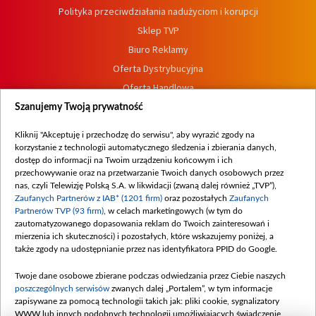
Polityka przeciwdziałania nadużyciom i korupcji
Sklep TVP
Biuro Reklamy
Oferta Dystrybucyjna
Oferta Handlowa
Dostępność
Szanujemy Twoją prywatność
Moje zgody
Kliknij "Akceptuję i przechodzę do serwisu", aby wyrazić zgody na
Procedura zgłoszeń wewnętrznych
korzystanie z technologii automatycznego śledzenia i zbierania danych,
dostęp do informacji na Twoim urządzeniu końcowym i ich
przechowywanie oraz na przetwarzanie Twoich danych osobowych przez
nas, czyli Telewizję Polską S.A. w likwidacji (zwaną dalej również „TVP”),
Zaufanych Partnerów z IAB* (1201 firm)
oraz pozostałych
Zaufanych
Partnerów TVP (93 firm)
, w celach marketingowych (w tym do
zautomatyzowanego dopasowania reklam do Twoich zainteresowań i
mierzenia ich skuteczności) i pozostałych, które wskazujemy poniżej, a
także zgody na udostępnianie przez nas identyfikatora PPID do Google.
Twoje dane osobowe zbierane podczas odwiedzania przez Ciebie naszych
poszczególnych serwisów
zwanych dalej „Portalem”, w tym informacje
zapisywane za pomocą technologii takich jak: pliki cookie, sygnalizatory
WWW lub innych podobnych technologii umożliwiających świadczenie