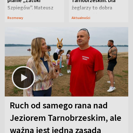
planie „Zatoki
Tarnobrzeskim. Dla
Szpiegów”. Mateusz
żeglarzy to dobra
Janicki odsłonił
wiadomość
Rozmowy
Aktualności
aktorski sekret
Ruch od samego rana nad
Jeziorem Tarnobrzeskim, ale
ważna jest jedna zasada