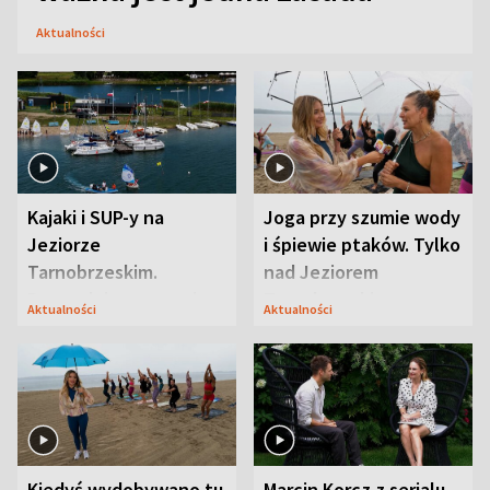
Aktualności
Kajaki i SUP-y na
Joga przy szumie wody
Jeziorze
i śpiewie ptaków. Tylko
Tarnobrzeskim.
nad Jeziorem
Przyrodnicy zwracają
Tarnobrzeskim
Aktualności
Aktualności
uwagę na coś jeszcze
Kiedyś wydobywano tu
Marcin Korcz z serialu