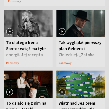
Rozmowy
To dlatego Irena
Tak wyglądał pierwszy
Santor wciąż ma tyle
plan Gelnera i
energii. Jej recepta
Cieleckiej. „Zatoka
jest zaskakująco
szpiegów” od razu ich
Rozmowy
Rozmowy
prosta
zaskoczyła
To działo się z nim na
Wiatr nad Jeziorem