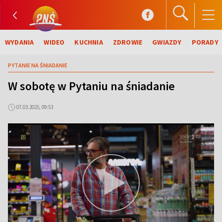
WYDANIA
WIDEO
KUCHNIA
ZDROWIE
GWIAZDY
PORADY
PYTANIE NA ŚNIADANIE
W sobotę w Pytaniu na śniadanie
07.03.2025, 09:53