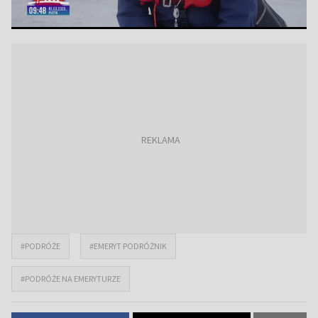
#PODRÓŻE
#EMERYT PODRÓŻNIK
#PODRÓŻE NA EMERYTURZE