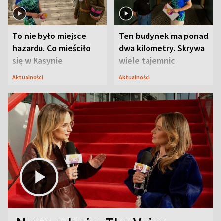
To nie było miejsce
Ten budynek ma ponad
hazardu. Co mieściło
dwa kilometry. Skrywa
się w Kasynie
wiele tajemnic
Oficerskim?
Aktualności
Aktualności