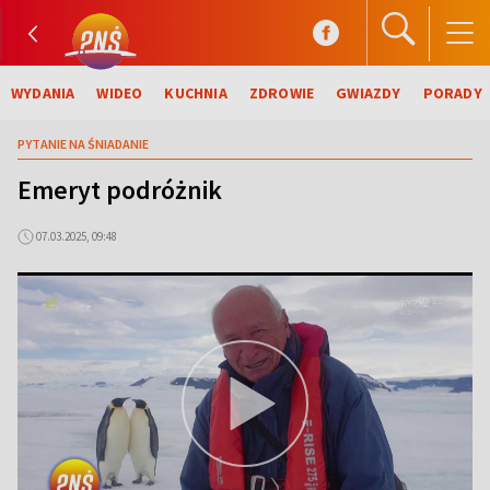
WYDANIA
WIDEO
KUCHNIA
ZDROWIE
GWIAZDY
PORADY
PYTANIE NA ŚNIADANIE
Emeryt podróżnik
07.03.2025, 09:48