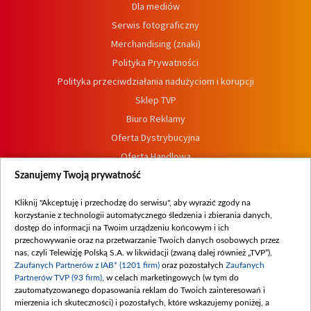
Dla mediów
Serwis fotograficzny
Merchandising (znaki)
Polityka Prywatności
Polityka przeciwdziałania nadużyciom i korupcji
Sklep TVP
Biuro Reklamy
Oferta Dystrybucyjna
Oferta Handlowa
Dostępność
Szanujemy Twoją prywatność
Moje zgody
Kliknij "Akceptuję i przechodzę do serwisu", aby wyrazić zgody na
Procedura zgłoszeń wewnętrznych
korzystanie z technologii automatycznego śledzenia i zbierania danych,
dostęp do informacji na Twoim urządzeniu końcowym i ich
przechowywanie oraz na przetwarzanie Twoich danych osobowych przez
nas, czyli Telewizję Polską S.A. w likwidacji (zwaną dalej również „TVP”),
Zaufanych Partnerów z IAB* (1201 firm)
oraz pozostałych
Zaufanych
Partnerów TVP (93 firm)
, w celach marketingowych (w tym do
zautomatyzowanego dopasowania reklam do Twoich zainteresowań i
mierzenia ich skuteczności) i pozostałych, które wskazujemy poniżej, a