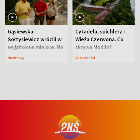
Gąsiewska i
Cytadela, spichlerz i
Sołtysiewicz wrócili w
Wieża Czerwona. Co
wyjątkowe miejsce. Na
skrywa Modlin?
szlaku czekał
Rozmowy
Aktualności
niedźwiedź