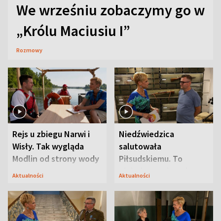
We wrześniu zobaczymy go w
„Królu Maciusiu I”
Rozmowy
Rejs u zbiegu Narwi i
Niedźwiedzica
Wisły. Tak wygląda
salutowała
Modlin od strony wody
Piłsudskiemu. To
niejedyna tajemnica
Aktualności
Aktualności
Modlina