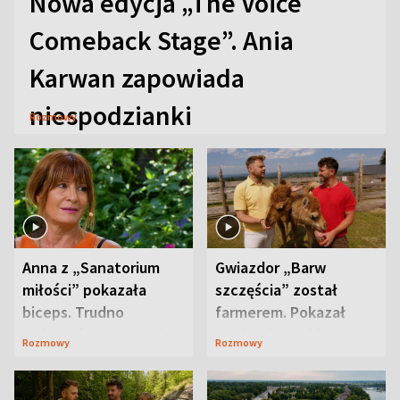
Nowa edycja „The Voice
Comeback Stage”. Ania
Karwan zapowiada
niespodzianki
Rozmowy
Anna z „Sanatorium
Gwiazdor „Barw
miłości” pokazała
szczęścia” został
biceps. Trudno
farmerem. Pokazał
uwierzyć, co przeszła
swoje niezwykłe
Rozmowy
Rozmowy
wcześniej
ranczo